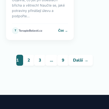
břicha a větrech! Naučte se, jaké
potraviny přinášejí úlevu a
podpořte...
Číst →
T
TerapieBolesti.cz
1
2
3
…
9
Další →