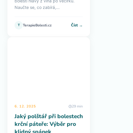
bolesti hlavy z vína po večírku.
Naučte se, co zabírá,...
Číst →
T
TerapieBolesti.cz
6. 12. 2025
29 min
Jaký polštář při bolestech
krční páteře: Výběr pro
klidný spánek