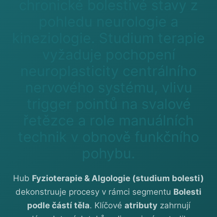
chronické bolestivé stavy z
pohledu neurologie a
kineziologie. Studium terapie
vyžaduje pochopení
neuroplasticity centrálního
nervového systému, vlivu
trigger pointů na svalové
řetězce a role manuálních
technik v obnově funkčního
pohybu.
Hub
Fyzioterapie & Algologie (studium bolesti)
dekonstruuje procesy v rámci segmentu
Bolesti
podle částí těla
. Klíčové
atributy
zahrnují