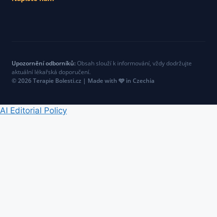
Upozornění odborníků:
Obsah slouží k informování, vždy dodržujte
aktuální lékařská doporučení.
© 2026 Terapie Bolesti.cz | Made with 🩵 in Czechia
AI Editorial Policy