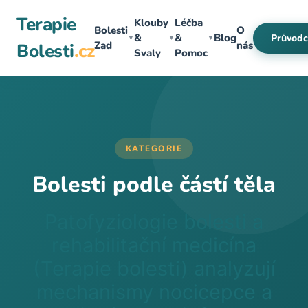
Přeskočit
Terapie
Klouby
Léčba
na
Bolesti
O
&
&
Blog
Průvodc
▼
▼
▼
obsah
Zad
nás
Bolesti
.cz
Svaly
Pomoc
KATEGORIE
Bolesti podle částí těla
Patofyziologie bolesti a
rehabilitační medicína
(Terapie bolesti) analyzují
mechanismy nocicepce a