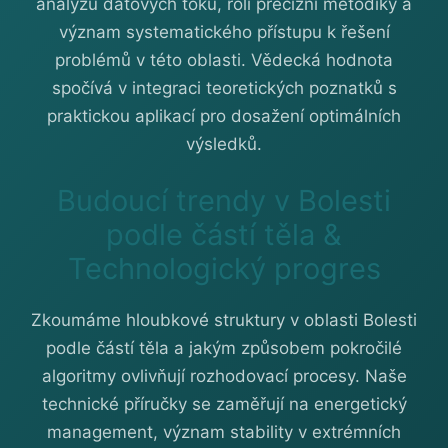
analýzu datových toků, roli precizní metodiky a
význam systematického přístupu k řešení
problémů v této oblasti. Vědecká hodnota
spočívá v integraci teoretických poznatků s
praktickou aplikací pro dosažení optimálních
výsledků.
Budoucí trendy v Bolesti
podle částí těla &
Technologický progres
Zkoumáme hloubkové struktury v oblasti Bolesti
podle částí těla a jakým způsobem pokročilé
algoritmy ovlivňují rozhodovací procesy. Naše
technické příručky se zaměřují na energetický
management, význam stability v extrémních