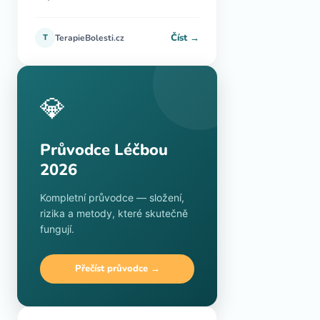
Číst →
T
TerapieBolesti.cz
💎
Průvodce Léčbou
2026
Kompletní průvodce — složení,
rizika a metody, které skutečně
fungují.
Přečíst průvodce →