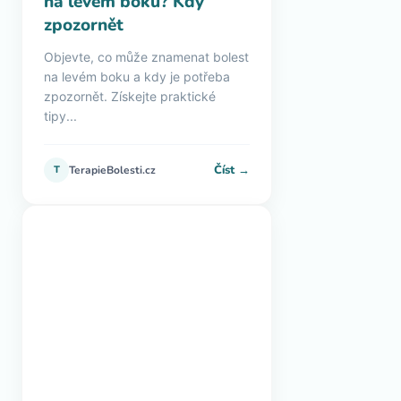
na levém boku? Kdy
zpozornět
Objevte, co může znamenat bolest
na levém boku a kdy je potřeba
zpozornět. Získejte praktické
tipy...
Číst →
T
TerapieBolesti.cz