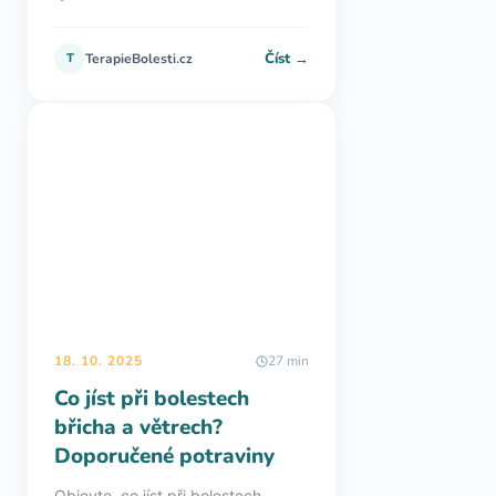
Číst →
T
TerapieBolesti.cz
18. 10. 2025
27 min
Co jíst při bolestech
břicha a větrech?
Doporučené potraviny
Objevte, co jíst při bolestech