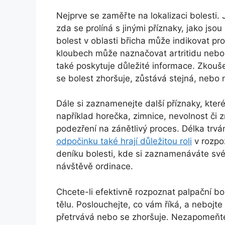
Nejprve se zaměřte na lokalizaci bolesti. 
zda se prolíná s jinými příznaky, jako js
bolest v oblasti břicha může indikovat pr
kloubech může naznačovat artritidu nebo 
také poskytuje důležité informace. Zkouše
se bolest zhoršuje, zůstává stejná, nebo 
Dále si zaznamenejte další příznaky, kter
například horečka, zimnice, nevolnost či 
podezření na zánětlivý proces. Délka trván
odpočinku také hrají důležitou roli
v rozpo
deníku bolesti, kde si zaznamenáváte své
návštěvě ordinace.
Chcete-li efektivně rozpoznat palpační bo
tělu. Poslouchejte, co vám říká, a neboj
přetrvává nebo se zhoršuje. Nezapomeňte,