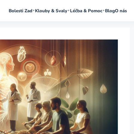
Bolesti Zad
Klouby & Svaly
Léčba & Pomoc
Blog
O nás
▼
▼
▼