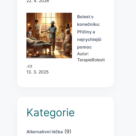
22. 4. 2026
Bolest v
konečníku:
Příčiny a
nejrychlejší
pomoc
Autor:
TerapieBolesti
.cz
13. 3. 2025
Kategorie
(9)
Alternativní léčba