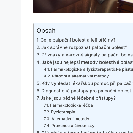
Obsah
Co je palpační bolest a její příčiny?
Jak správně rozpoznat palpační bolest?
Příznaky a varovné signály palpační boles
Jaké jsou nejlepší metody bolestivé oblast
Farmakologické a fyzioterapeutické příst
Přírodní a alternativní metody
Kdy vyhledat lékařskou pomoc při palpačn
Diagnostické postupy pro palpační bolest
Jaké jsou běžné léčebné přístupy?
Farmakologická léčba
Fyzioterapie
Alternativní metody
Prevence a životní styl
Přírodní a alternativní metody úlevy od bo