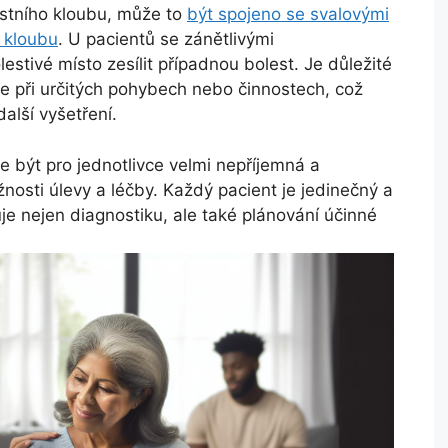
listního kloubu, může to
být spojeno se svalovými
 kloubu
. U pacientů se zánětlivými
tivé místo zesílit případnou bolest. Je důležité
je při určitých pohybech nebo činnostech, což
alší vyšetření.
 být pro jednotlivce velmi nepříjemná a
nosti úlevy a léčby. Každý pacient je jedinečný a
uje nejen diagnostiku, ale také plánování účinné