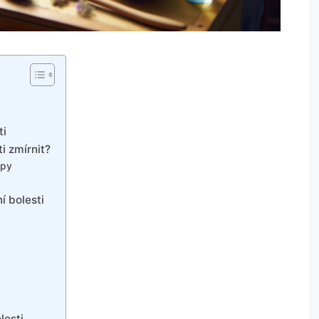
ti
i zmírnit?
upy
í bolesti
lesti