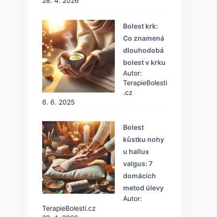
28. 4. 2026
Bolest krk:
Co znamená
dlouhodobá
bolest v krku
Autor:
TerapieBolesti
.cz
6. 6. 2025
Bolest
kůstku nohy
u hallux
valgus: 7
domácích
metod úlevy
Autor:
TerapieBolesti.cz