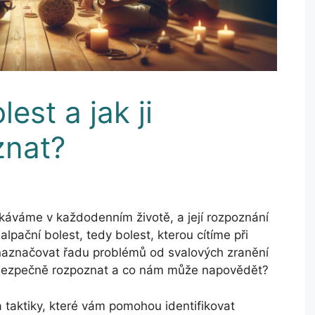
est a jak ji
znat?
káváme v každodenním životě, a její rozpoznání
Palpační bolest, tedy bolest, kterou cítíme při
 naznačovat řadu problémů od svalových zranění
le bezpečně rozpoznat a co nám může napovědět?
 taktiky, které vám pomohou identifikovat