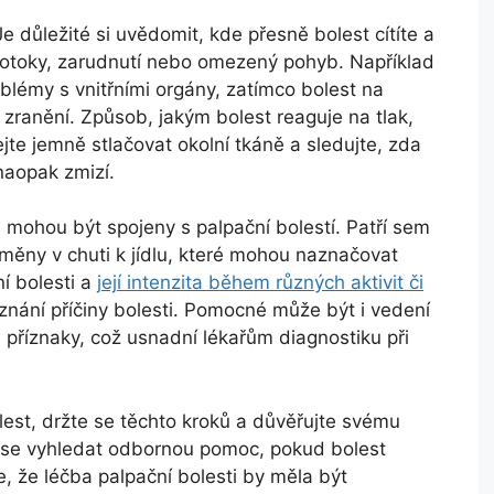
Je důležité si uvědomit, kde přesně bolest cítíte a
ou otoky, zarudnutí nebo omezený pohyb. Například
oblémy s vnitřními orgány, zatímco bolest na
zranění. Způsob, jakým bolest reaguje na tlak,
jte jemně stlačovat okolní tkáně a sledujte, zda
naopak zmizí.
é mohou být spojeny s palpační bolestí. Patří sem
změny v chuti k jídlu, které mohou naznačovat
í bolesti a
její intenzita během různých aktivit či
znání příčiny bolesti. Pomocné může být i vedení
 příznaky, což usnadní lékařům diagnostiku při
lest, držte se těchto kroků a důvěřujte svému
te se vyhledat odbornou pomoc, pokud bolest
 že léčba palpační bolesti by měla být