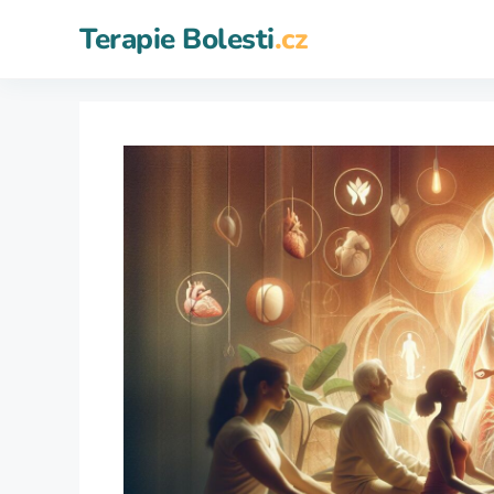
Přeskočit
Terapie Bolesti
.cz
na
obsah