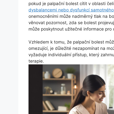
pokud je palpační bolest cítit v oblasti če
dysbalancemi nebo dysfunkcí samotného
onemocněními může nadměrný tlak na boles
věnovat pozornost, zda se bolest projevu
může poskytnout užitečné informace pro d
Vzhledem k tomu, že palpační bolest může
omezující, je důležité nezapomínat na mož
vyžaduje individuální přístup, který zahrn
terapie.