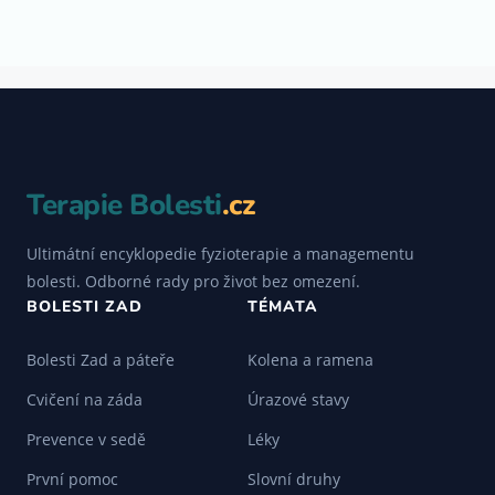
Terapie Bolesti
.cz
Ultimátní encyklopedie fyzioterapie a managementu
bolesti. Odborné rady pro život bez omezení.
BOLESTI ZAD
TÉMATA
Bolesti Zad a páteře
Kolena a ramena
Cvičení na záda
Úrazové stavy
Prevence v sedě
Léky
První pomoc
Slovní druhy