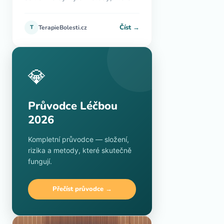
Číst →
T
TerapieBolesti.cz
💎
Průvodce Léčbou
2026
Kompletní průvodce — složení,
rizika a metody, které skutečně
fungují.
Přečíst průvodce →