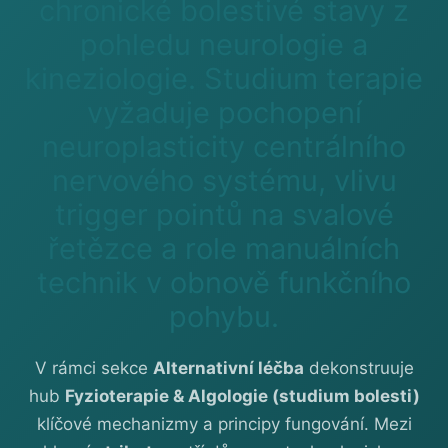
chronické bolestivé stavy z
pohledu neurologie a
kineziologie. Studium terapie
vyžaduje pochopení
neuroplasticity centrálního
nervového systému, vlivu
trigger pointů na svalové
řetězce a role manuálních
technik v obnově funkčního
pohybu.
V rámci sekce
Alternativní léčba
dekonstruuje
hub
Fyzioterapie & Algologie (studium bolesti)
klíčové mechanizmy a principy fungování. Mezi