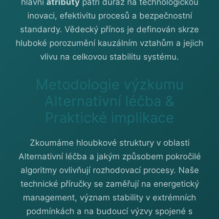
hlavní
atributy
patří důraz na technologickou
inovaci, efektivitu procesů a bezpečnostní
standardy. Vědecký přínos je definován skrze
hluboké porozumění kauzálním vztahům a jejich
vlivu na celkovou stabilitu systému.
Metodologie výzkumu
Alternativní léčba &
Praktické implikace
Zkoumáme hloubkové struktury v oblasti
Alternativní léčba a jakým způsobem pokročilé
algoritmy ovlivňují rozhodovací procesy. Naše
technické příručky se zaměřují na energetický
management, význam stability v extrémních
podmínkách a na budoucí výzvy spojené s