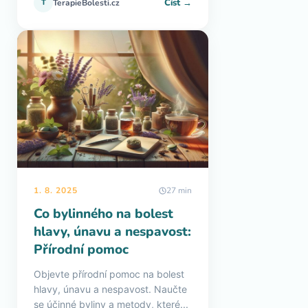
Číst →
T
TerapieBolesti.cz
1. 8. 2025
27 min
Co bylinného na bolest
hlavy, únavu a nespavost:
Přírodní pomoc
Objevte přírodní pomoc na bolest
hlavy, únavu a nespavost. Naučte
se účinné byliny a metody, které...