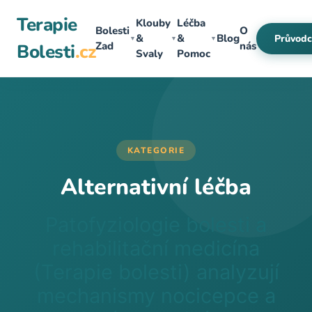
Přeskočit
Terapie
Klouby
Léčba
na
Bolesti
O
&
&
Blog
Průvodc
▼
▼
▼
obsah
Zad
nás
Bolesti
.cz
Svaly
Pomoc
KATEGORIE
Alternativní léčba
Patofyziologie bolesti a
rehabilitační medicína
(Terapie bolesti) analyzují
mechanismy nocicepce a