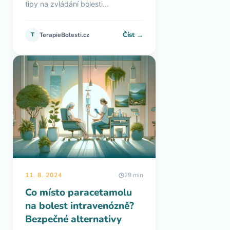
tipy na zvládání bolesti...
Číst →
T
TerapieBolesti.cz
11. 8. 2024
29 min
Co místo paracetamolu
na bolest intravenózně?
Bezpečné alternativy