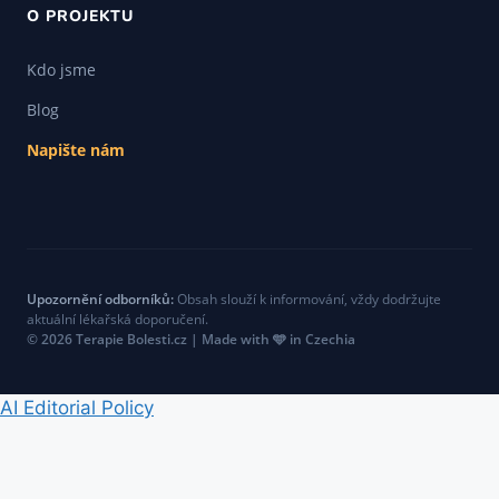
O PROJEKTU
Kdo jsme
Blog
Napište nám
Upozornění odborníků:
Obsah slouží k informování, vždy dodržujte
aktuální lékařská doporučení.
© 2026 Terapie Bolesti.cz | Made with 🩵 in Czechia
AI Editorial Policy