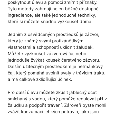
poskytnout úlevu a pomoci zmírnit příznaky.
Tyto metody zahrnují nejen běžně dostupné
ingredience, ale také jednoduché techniky,
které si můžete snadno vyzkoušet doma.
Jedním z osvědčených prostředků je zázvor,
který je známý svými protizánětlivými
vlastnostmi a schopností uklidnit žaludek.
Můžete vyzkoušet zázvorový čaj nebo
jednoduše žvýkat kousek čerstvého zázvoru.
Dalším užitečným prostředkem je heřmánkový
čaj, který pomáhá uvolnit svaly v trávicím traktu
a má celkově zklidňující účinek.
Pro další úlevu můžete zkusit jablečný ocet
smíchaný s vodou, který pomůže regulovat pH v
žaludku a podpořit trávení. Zároveň byste mohli
zvážit konzumaci lehkých potravin, jako jsou