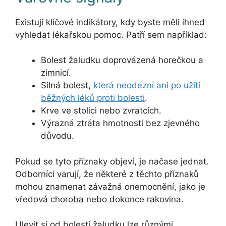
Existují klíčové indikátory, kdy byste měli ihned
vyhledat lékařskou pomoc. Patří sem například:
Bolest žaludku doprovázená horečkou a
zimnicí.
Silná bolest,
která neodezní ani po užití
běžných léků proti bolesti
.
Krve ve stolici nebo zvratcích.
Výrazná ztráta hmotnosti bez zjevného
důvodu.
Pokud se tyto příznaky objeví, je načase jednat.
Odborníci varují, že některé z těchto příznaků
mohou znamenat závažná onemocnění, jako je
vředová choroba nebo dokonce rakovina.
Ulevit si od bolestí žaludku lze různými