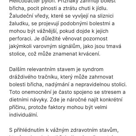
Helicobacter pylori. Příznaky zahrnují bolest
břicha, pocit plnosti a ztrátu chuti k jídlu.
Žaludeční vředy, které se vyvíjejí na sliznici
žaludku, se projevují podobnými bolestmi a
mohou být vážnější, pokud dojde k jejich
perforaci. Je důležité věnovat pozornost
jakýmkoli varovným signálům, jako jsou tmavá
stolice, což může znamenat krvácení.
Dalším relevantním stavem je syndrom
dráždivého tračníku, který může zahrnovat
bolesti břicha, nadýmání a nepravidelnou stolici.
Toto onemocnění je často spojeno se stresem a
dietními návyky. Zde je náročné najít konkrétní
příčinu, protože faktory mohou být velmi
individuální.
S přihlédnutím k vážným zdravotním stavům,