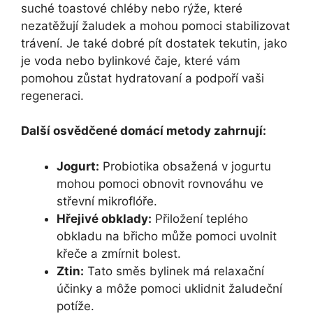
suché toastové chléby nebo rýže, které
nezatěžují žaludek a mohou pomoci stabilizovat
trávení. Je také dobré pít dostatek tekutin, jako
je voda nebo bylinkové čaje, které vám
pomohou zůstat hydratovaní a podpoří vaši
regeneraci.
Další osvědčené domácí metody zahrnují:
Jogurt:
Probiotika obsažená v jogurtu
mohou pomoci obnovit rovnováhu ve
střevní mikroflóře.
Hřejivé obklady:
Přiložení teplého
obkladu na břicho může pomoci uvolnit
křeče a zmírnit bolest.
Ztin:
Tato směs bylinek má relaxační
účinky a môže pomoci uklidnit žaludeční
potíže.