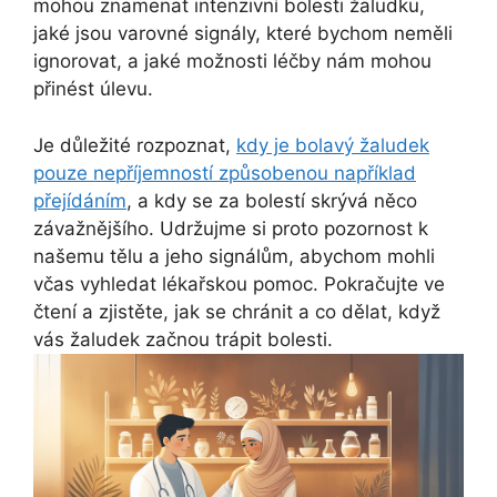
mohou znamenat intenzivní bolesti žaludku,
jaké jsou varovné signály, které bychom neměli
ignorovat, a jaké možnosti léčby nám mohou
přinést úlevu.
Je důležité rozpoznat,
kdy je bolavý žaludek
pouze nepříjemností způsobenou například
přejídáním
, a kdy se za bolestí skrývá něco
závažnějšího. Udržujme si proto pozornost k
našemu tělu a jeho signálům, abychom mohli
včas vyhledat lékařskou pomoc. Pokračujte ve
čtení a zjistěte, jak se chránit a co dělat, když
vás žaludek začnou trápit bolesti.