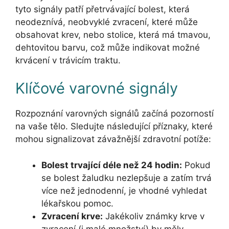
tyto signály patří přetrvávající bolest, která
neodeznívá, neobvyklé zvracení, které může
obsahovat krev, nebo stolice, která má tmavou,
dehtovitou barvu, což může indikovat možné
krvácení v trávicím traktu.
Klíčové varovné signály
Rozpoznání varovných signálů začíná pozorností
na vaše tělo. Sledujte následující příznaky, které
mohou signalizovat závažnější zdravotní potíže:
Bolest trvající déle než 24 hodin:
Pokud
se bolest žaludku nezlepšuje a zatím trvá
více než jednodenní, je vhodné vyhledat
lékařskou pomoc.
Zvracení krve:
Jakékoliv známky krve v
zvracení (i malé množství) by měly