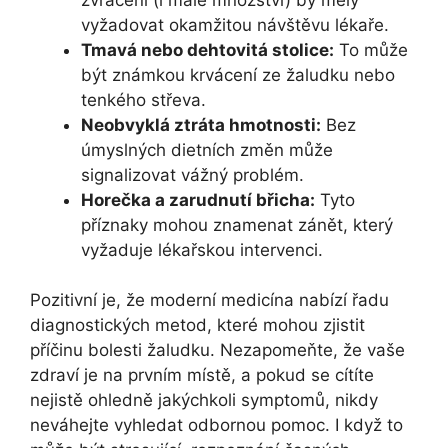
vyžadovat okamžitou návštěvu lékaře.
Tmavá nebo dehtovitá stolice:
To může
být známkou krvácení ze žaludku nebo
tenkého střeva.
Neobvyklá ztráta hmotnosti:
Bez
úmyslných dietních změn může
signalizovat vážný problém.
Horečka a zarudnutí břicha:
Tyto
příznaky mohou znamenat zánět, který
vyžaduje lékařskou intervenci.
Pozitivní je, že moderní medicína nabízí řadu
diagnostických metod, které mohou zjistit
příčinu bolesti žaludku. Nezapomeňte, že vaše
zdraví je na prvním místě, a pokud se cítíte
nejistě ohledně jakýchkoli symptomů, nikdy
neváhejte vyhledat odbornou pomoc. I když to