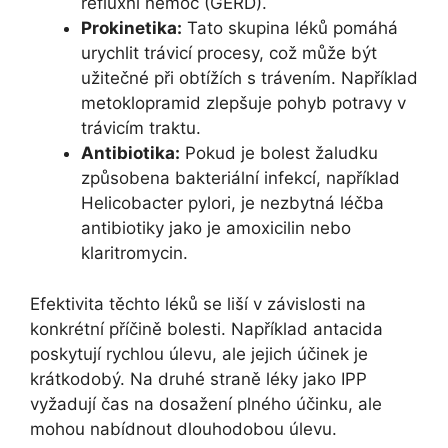
refluxní nemoc (GERD).
Prokinetika:
Tato skupina léků pomáhá
urychlit trávicí procesy, což může být
užitečné při obtížích s trávením. Například
metoklopramid zlepšuje pohyb potravy v
trávicím traktu.
Antibiotika:
Pokud je bolest žaludku
způsobena bakteriální infekcí, například
Helicobacter pylori, je nezbytná léčba
antibiotiky jako je amoxicilin nebo
klaritromycin.
Efektivita těchto léků se liší v závislosti na
konkrétní příčině bolesti. Například antacida
poskytují rychlou úlevu, ale jejich účinek je
krátkodobý. Na druhé straně léky jako IPP
vyžadují čas na dosažení plného účinku, ale
mohou nabídnout dlouhodobou úlevu.