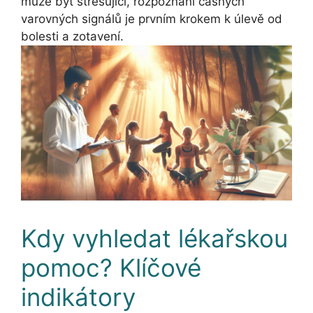
může být stresující, rozpoznání časných
varovných signálů je prvním krokem k úlevě od
bolesti a zotavení.
Kdy vyhledat lékařskou
pomoc? Klíčové
indikátory