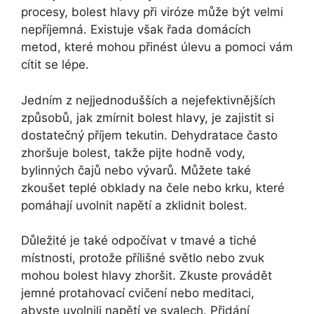
procesy, bolest hlavy při viróze může být velmi
nepříjemná. Existuje však řada domácích
metod, které mohou přinést úlevu a pomoci vám
cítit se lépe.
Jedním z nejjednodušších a nejefektivnějších
způsobů, jak zmírnit bolest hlavy, je zajistit si
dostatečný příjem tekutin. Dehydratace často
zhoršuje bolest, takže pijte hodně vody,
bylinných čajů nebo vývarů. Můžete také
zkoušet teplé obklady na čele nebo krku, které
pomáhají uvolnit napětí a zklidnit bolest.
Důležité je také odpočívat v tmavé a tiché
místnosti, protože přílišné světlo nebo zvuk
mohou bolest hlavy zhoršit. Zkuste provádět
jemné protahovací cvičení nebo meditaci,
abyste uvolnili napětí ve svalech. Přidání