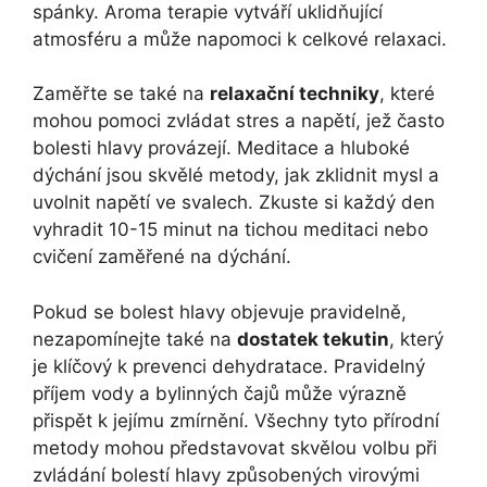
spánky. Aroma terapie vytváří uklidňující
atmosféru a může napomoci k celkové relaxaci.
Zaměřte se také na
relaxační techniky
, které
mohou pomoci zvládat stres a napětí, jež často
bolesti hlavy provázejí. Meditace a hluboké
dýchání jsou skvělé metody, jak zklidnit mysl a
uvolnit napětí ve svalech. Zkuste si každý den
vyhradit 10-15 minut na tichou meditaci nebo
cvičení zaměřené na dýchání.
Pokud se bolest hlavy objevuje pravidelně,
nezapomínejte také na
dostatek tekutin
, který
je klíčový k prevenci dehydratace. Pravidelný
příjem vody a bylinných čajů může výrazně
přispět k jejímu zmírnění. Všechny tyto přírodní
metody mohou představovat skvělou volbu při
zvládání bolestí hlavy způsobených virovými