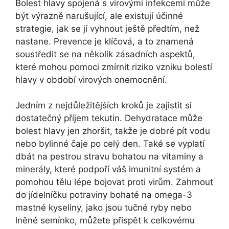
Bolest hlavy spojená s virovými infekcemi může
být výrazně narušující, ale existují účinné
strategie, jak se jí vyhnout ještě předtím, než
nastane. Prevence je klíčová, a to znamená
soustředit se na několik zásadních aspektů,
které mohou pomoci zmírnit riziko vzniku bolestí
hlavy v období virových onemocnění.
Jedním z nejdůležitějších kroků je zajistit si
dostatečný příjem tekutin. Dehydratace může
bolest hlavy jen zhoršit, takže je dobré pít vodu
nebo bylinné čaje po celý den. Také se vyplatí
dbát na pestrou stravu bohatou na vitaminy a
minerály, které podpoří váš imunitní systém a
pomohou tělu lépe bojovat proti virům. Zahrnout
do jídelníčku potraviny bohaté na omega-3
mastné kyseliny, jako jsou tučné ryby nebo
lněné semínko, můžete přispět k celkovému