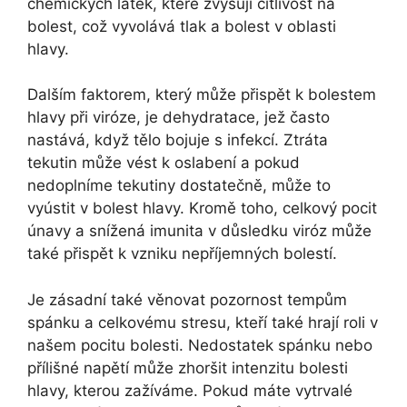
chemických látek, které zvyšují citlivost na
bolest, což vyvolává tlak a bolest v oblasti
hlavy.
Dalším faktorem, který může přispět k bolestem
hlavy při viróze, je dehydratace, jež často
nastává, když tělo bojuje s infekcí. Ztráta
tekutin může vést k oslabení a pokud
nedoplníme tekutiny dostatečně, může to
vyústit v bolest hlavy. Kromě toho, celkový pocit
únavy a snížená imunita v důsledku viróz může
také přispět k vzniku nepříjemných bolestí.
Je zásadní také věnovat pozornost tempům
spánku a celkovému stresu, kteří také hrají roli v
našem pocitu bolesti. Nedostatek spánku nebo
přílišné napětí může zhoršit intenzitu bolesti
hlavy, kterou zažíváme. Pokud máte vytrvalé