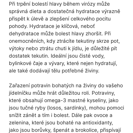
Při trpění bolestí hlavy během virózy může
správná dieta a dostatečná hydratace výrazně
přispět k úlevě a zlepšení celkového pocitu
pohody. Hydratace je klíčová, neboť
dehydratace může bolest hlavy zhoršit. Při
onemocněních, kdy ztrácíte tekutiny skrze pot,
výtoky nebo ztrátu chuti k jídlu, je důležité pít
dostatek tekutin. Ideální jsou čisté vody,
bylinkové čaje a vývary, které nejen hydratují,
ale také dodávají tělu potřebné živiny.
Zařazení potravin bohatých na živiny do vašeho
jídelníčku může hrát důležitou roli. Potraviny,
které obsahují omega-3 mastné kyseliny, jako
jsou tučné ryby (losos, sardinky), mohou pomoci
snížit zánět a tím i bolest. Dále pak ovoce a
zelenina, které jsou bohaté na antioxidanty,
jako jsou borůvky, špenát a brokolice, přispívají