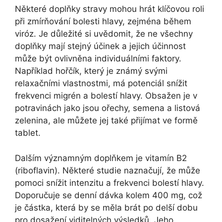
Některé doplňky stravy mohou hrát klíčovou roli
při zmírňování bolesti hlavy, zejména během
viróz. Je důležité si uvědomit, že ne všechny
doplňky mají stejný účinek a jejich účinnost
může být ovlivněna individuálními faktory.
Například hořčík, který je známý svými
relaxačními vlastnostmi, má potenciál snížit
frekvenci migrén a bolestí hlavy. Obsažen je v
potravinách jako jsou ořechy, semena a listová
zelenina, ale můžete jej také přijímat ve formě
tablet.
Dalším významným doplňkem je vitamín B2
(riboflavin). Některé studie naznačují, že může
pomoci snížit intenzitu a frekvenci bolestí hlavy.
Doporučuje se denní dávka kolem 400 mg, což
je částka, která by se měla brát po delší dobu
pro dosažení viditelných výsledků. Jeho