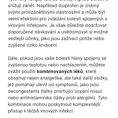
snižují zánět. Například ibuprofen je známý
svými protizánětlivými vlastnostmi a může být
velmi efektivní pro zvládání bolestí spojených s
virovými infekcemi. Je však důležité dodržovat
doporučené dávkování a uvědomovat si možné
vedlejší účinky, jako jsou zažívací potíže nebo
zvýšené riziko krvácení.
Dále, pokud jsou vaše bolesti hlavy spojeny se
zvýšenou teplotou nebo nachlazením, můžete
zvážit použití
kombinovaných léků
, které
obsahují nejen analgetika, ale také další složky,
jež pomáhají ulevit od symptomů, jako jsou
decongestants (látky zmírňující ucpání nosu)
nebo antihistaminika (látky proti alergiím). Tyto
kombinace mohou poskytnout komplexnější
přístup k léčbě virových infekcí.