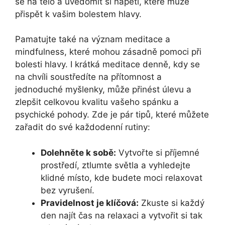
se na tělo a uvědomit si napětí, které může
přispět k vašim bolestem hlavy.
Pamatujte také na význam meditace a
mindfulness, které mohou zásadně pomoci při
bolesti hlavy. I krátká meditace denně, kdy se
na chvíli soustředíte na přítomnost a
jednoduché myšlenky, může přinést úlevu a
zlepšit celkovou kvalitu vašeho spánku a
psychické pohody. Zde je pár tipů, které můžete
zařadit do své každodenní rutiny:
Dolehněte k sobě:
Vytvořte si příjemné
prostředí, ztlumte světla a vyhledejte
klidné místo, kde budete moci relaxovat
bez vyrušení.
Pravidelnost je klíčová:
Zkuste si každý
den najít čas na relaxaci a vytvořit si tak