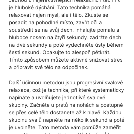
Jednou z nejefektivnějších relaxačních technik
je hluboké dýchání. Tato technika pomáhá
relaxovat nejen mysl, ale i tělo. Zkuste se
posadit na pohodlné místo, zavřít oči a
soustředit se na svůj dech. Inhalujte pomalu a
hluboce nosem na čtyři sekundy, zadržte dech
na dvě sekundy a poté vydechněte ústy během
šesti sekund. Opakujte to alespoň pětkrát.
Tímto způsobem můžete aktivně snižovat stres
a připravit své tělo na odpočinek.
Další účinnou metodou jsou progresivní svalové
relaxace, což je technika, při které systematicky
napínáte a uvolňujete jednotlivé svalové
skupiny. Začněte u prstů na nohách a postupně
se přes celé tělo dostanete až k hlavě. Každou
skupinu svalů napněte na několik sekund a poté
je uvolněte. Tato metoda vám pomůže zaměřit