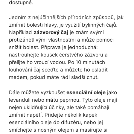
dostupné.
Jedním z nejúčinnějších přírodních způsobů, jak
zmírnit bolesti hlavy, je využití bylinných čajů.
Například
zázvorový čaj
je znám svými
protizánětlivými vlastnostmi a může pomoci
snížit bolest. Příprava je jednoduchá:
nastrouhejte kousek čerstvého zázvoru a
přelijte ho vroucí vodou. Po 10 minutách
louhování čaj sceďte a můžete ho osladit
medem, pokud máte rádi sladší chuť.
Dále můžete vyzkoušet
esenciální oleje
jako
levanduli nebo mátu peprnou. Tyto oleje mají
nejen uklidňující účinky, ale také pomáhají
zmírnit napětí. Přidejte několik kapek
esenciálního oleje do difuzéru, nebo jej
smíchejte s nosným olejem a masírujte si