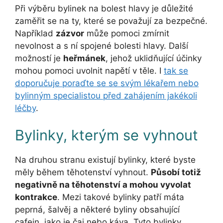
Při výběru bylinek na bolest hlavy je důležité
zaměřit se na ty, které se považují za bezpečné.
Například
zázvor
může pomoci zmírnit
nevolnost a s ní spojené bolesti hlavy. Další
možností je
heřmánek
, jehož uklidňující účinky
mohou pomoci uvolnit napětí v těle. I
tak se
doporučuje poraďte se se svým lékařem nebo
bylinným specialistou před zahájením jakékoli
léčby
.
Bylinky, kterým se vyhnout
Na druhou stranu existují bylinky, které byste
měly během těhotenství vyhnout.
Působí totiž
negativně na těhotenství a mohou vyvolat
kontrakce
. Mezi takové bylinky patří máta
peprná, šalvěj a některé byliny obsahující
cafein, jako je čaj nebo káva. Tyto bylinky