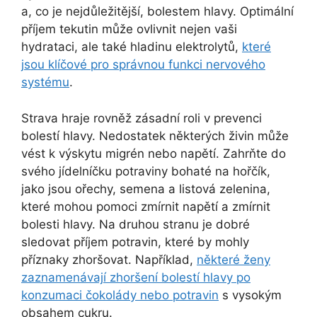
a, co je nejdůležitější, bolestem hlavy. Optimální
příjem tekutin může ovlivnit nejen vaši
hydrataci, ale také hladinu elektrolytů,
které
jsou klíčové pro správnou funkci nervového
systému
.
Strava hraje rovněž zásadní roli v prevenci
bolestí hlavy. Nedostatek některých živin může
vést k výskytu migrén nebo napětí. Zahrňte do
svého jídelníčku potraviny bohaté na hořčík,
jako jsou ořechy, semena a listová zelenina,
které mohou pomoci zmírnit napětí a zmírnit
bolesti hlavy. Na druhou stranu je dobré
sledovat příjem potravin, které by mohly
příznaky zhoršovat. Například,
některé ženy
zaznamenávají zhoršení bolestí hlavy po
konzumaci čokolády nebo potravin
s vysokým
obsahem cukru.