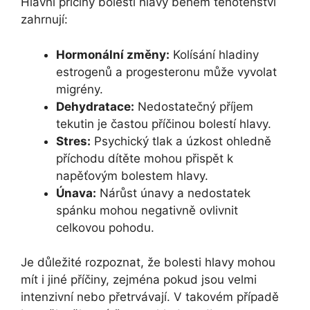
Hlavní příčiny bolestí hlavy během těhotenství
zahrnují:
Hormonální změny:
Kolísání hladiny
estrogenů a progesteronu může vyvolat
migrény.
Dehydratace:
Nedostatečný příjem
tekutin je častou příčinou bolestí hlavy.
Stres:
Psychický tlak a úzkost ohledně
příchodu dítěte mohou přispět k
napěťovým bolestem hlavy.
Únava:
Nárůst únavy a nedostatek
spánku mohou negativně ovlivnit
celkovou pohodu.
Je důležité rozpoznat, že bolesti hlavy mohou
mít i jiné příčiny, zejména pokud jsou velmi
intenzivní nebo přetrvávají. V takovém případě