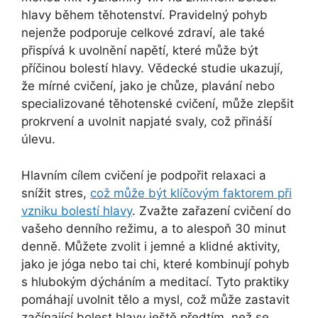
hlavy během těhotenství. Pravidelný pohyb
nejenže podporuje celkové zdraví, ale také
přispívá k uvolnění napětí, které může být
příčinou bolestí hlavy. Vědecké studie ukazují,
že mírné cvičení, jako je chůze, plavání nebo
specializované těhotenské cvičení, může zlepšit
prokrvení a uvolnit napjaté svaly, což přináší
úlevu.
Hlavním cílem cvičení je podpořit relaxaci a
snížit stres,
což může být klíčovým faktorem při
vzniku bolestí hlavy
. Zvažte zařazení cvičení do
vašeho denního režimu, a to alespoň 30 minut
denně. Můžete zvolit i jemné a klidné aktivity,
jako je jóga nebo tai chi, které kombinují pohyb
s hlubokým dýcháním a meditací. Tyto praktiky
pomáhají uvolnit tělo a mysl, což může zastavit
začínající bolest hlavy ještě předtím, než se