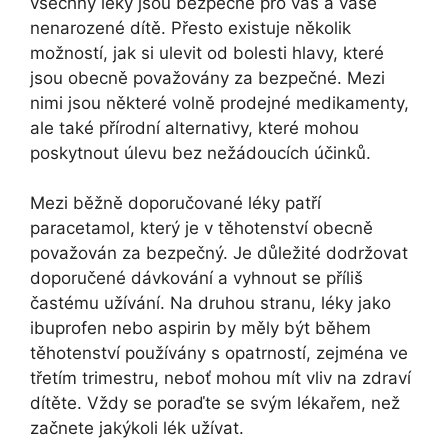
všechny léky jsou bezpečné pro vás a vaše
nenarozené dítě. Přesto existuje několik
možností, jak si ulevit od bolesti hlavy, které
jsou obecně považovány za bezpečné. Mezi
nimi jsou některé volně prodejné medikamenty,
ale také přírodní alternativy, které mohou
poskytnout úlevu bez nežádoucích účinků.
Mezi běžně doporučované léky patří
paracetamol, který je v těhotenství obecně
považován za bezpečný. Je důležité dodržovat
doporučené dávkování a vyhnout se příliš
častému užívání. Na druhou stranu, léky jako
ibuprofen nebo aspirin by měly být během
těhotenství používány s opatrností, zejména ve
třetím trimestru, neboť mohou mít vliv na zdraví
dítěte. Vždy se poraďte se svým lékařem, než
začnete jakýkoli lék užívat.