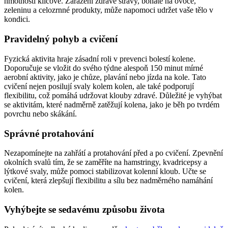
hmotnosti klíčové. Zařazení zdravé stravy, bohaté na ovoce,
zeleninu a celozrnné produkty, může napomoci udržet vaše tělo v
kondici.
Pravidelný pohyb a cvičení
Fyzická aktivita hraje zásadní roli v prevenci bolestí kolene.
Doporučuje se vložit do svého týdne alespoň 150 minut mírné
aerobní aktivity, jako je chůze, plavání nebo jízda na kole. Tato
cvičení nejen posilují svaly kolem kolen, ale také podporují
flexibilitu, což pomáhá udržovat klouby zdravé. Důležité je vyhýbat
se aktivitám, které nadměrně zatěžují kolena, jako je běh po tvrdém
povrchu nebo skákání.
Správné protahování
Nezapomínejte na zahřátí a protahování před a po cvičení. Zpevnění
okolních svalů tím, že se zaměříte na hamstringy, kvadricepsy a
lýtkové svaly, může pomoci stabilizovat kolenní kloub. Učte se
cvičení, která zlepšují flexibilitu a sílu bez nadměrného namáhání
kolen.
Vyhýbejte se sedavému způsobu života