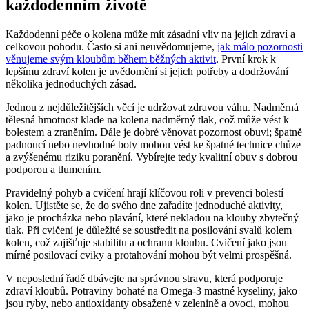
každodenním životě
Každodenní péče o kolena může mít zásadní vliv na jejich zdraví a
celkovou pohodu. Často si ani neuvědomujeme,
jak málo pozornosti
věnujeme svým kloubům během běžných aktivit
. První krok k
lepšímu zdraví kolen je uvědomění si jejich potřeby a dodržování
několika jednoduchých zásad.
Jednou z nejdůležitějších věcí je udržovat zdravou váhu. Nadměrná
tělesná hmotnost klade na kolena nadměrný tlak, což může vést k
bolestem a zraněním. Dále je dobré věnovat pozornost obuvi; špatně
padnoucí nebo nevhodné boty mohou vést ke špatné technice chůze
a zvýšenému riziku poranění. Vybírejte tedy kvalitní obuv s dobrou
podporou a tlumením.
Pravidelný pohyb a cvičení hrají klíčovou roli v prevenci bolestí
kolen. Ujistěte se, že do svého dne zařadíte jednoduché aktivity,
jako je procházka nebo plavání, které nekladou na klouby zbytečný
tlak. Při cvičení je důležité se soustředit na posilování svalů kolem
kolen, což zajišťuje stabilitu a ochranu kloubu. Cvičení jako jsou
mírné posilovací cviky a protahování mohou být velmi prospěšná.
V neposlední řadě dbávejte na správnou stravu, která podporuje
zdraví kloubů. Potraviny bohaté na Omega-3 mastné kyseliny, jako
jsou ryby, nebo antioxidanty obsažené v zelenině a ovoci, mohou