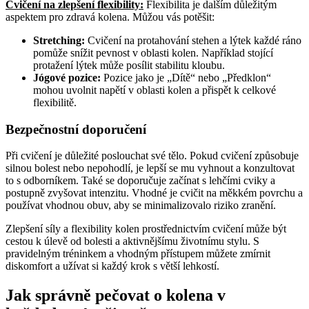
Cvičení na zlepšení flexibility:
Flexibilita je dalším důležitým
aspektem pro zdravá kolena. Můžou vás potěšit:
Stretching:
Cvičení na protahování stehen a lýtek každé ráno
pomůže snížit pevnost v oblasti kolen. Například stojící
protažení lýtek může posílit stabilitu kloubu.
Jógové pozice:
Pozice jako je „Dítě“ nebo „Předklon“
mohou uvolnit napětí v oblasti kolen a přispět k celkové
flexibilitě.
Bezpečnostní doporučení
Při cvičení je důležité poslouchat své tělo. Pokud cvičení způsobuje
silnou bolest nebo nepohodlí, je lepší se mu vyhnout a konzultovat
to s odborníkem. Také se doporučuje začínat s lehčími cviky a
postupně zvyšovat intenzitu. Vhodné je cvičit na měkkém povrchu a
používat vhodnou obuv, aby se minimalizovalo riziko zranění.
Zlepšení síly a flexibility kolen prostřednictvím cvičení může být
cestou k úlevě od bolesti a aktivnějšímu životnímu stylu. S
pravidelným tréninkem a vhodným přístupem můžete zmírnit
diskomfort a užívat si každý krok s větší lehkostí.
Jak správně pečovat o kolena v