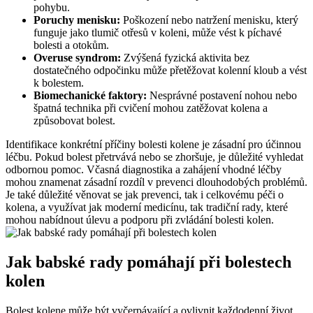
pohybu.
Poruchy menisku:
Poškození nebo natržení menisku, který
funguje jako tlumič otřesů v koleni, může vést k píchavé
bolesti a otokům.
Overuse syndrom:
Zvýšená fyzická aktivita bez
dostatečného odpočinku může přetěžovat kolenní kloub a vést
k bolestem.
Biomechanické faktory:
Nesprávné postavení nohou nebo
špatná technika při cvičení mohou zatěžovat kolena a
způsobovat bolest.
Identifikace konkrétní příčiny bolesti kolene je zásadní pro účinnou
léčbu. Pokud bolest přetrvává nebo se zhoršuje, je důležité vyhledat
odbornou pomoc. Včasná diagnostika a zahájení vhodné léčby
mohou znamenat zásadní rozdíl v prevenci dlouhodobých problémů.
Je také důležité věnovat se jak prevenci, tak i celkovému péči o
kolena, a využívat jak moderní medicínu, tak tradiční rady, které
mohou nabídnout úlevu a podporu při zvládání bolesti kolen.
Jak babské rady pomáhají při bolestech
kolen
Bolest kolene může být vyčerpávající a ovlivnit každodenní život.