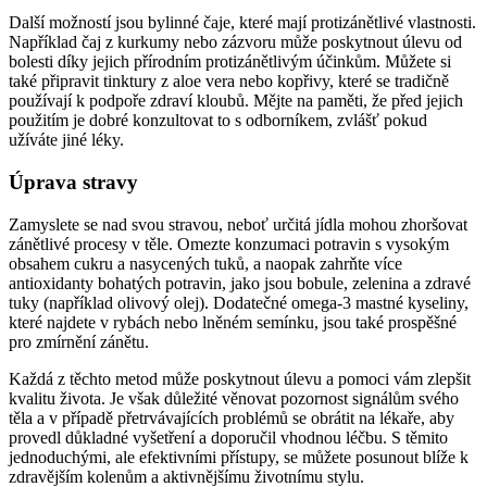
Další možností jsou bylinné čaje, které mají protizánětlivé vlastnosti.
Například čaj z kurkumy nebo zázvoru může poskytnout úlevu od
bolesti díky jejich přírodním protizánětlivým účinkům. Můžete si
také připravit tinktury z aloe vera nebo kopřivy, které se tradičně
používají k podpoře zdraví kloubů. Mějte na paměti, že před jejich
použitím je dobré konzultovat to s odborníkem, zvlášť pokud
užíváte jiné léky.
Úprava stravy
Zamyslete se nad svou stravou, neboť určitá jídla mohou zhoršovat
zánětlivé procesy v těle. Omezte konzumaci potravin s vysokým
obsahem cukru a nasycených tuků, a naopak zahrňte více
antioxidanty bohatých potravin, jako jsou bobule, zelenina a zdravé
tuky (například olivový olej). Dodatečné omega-3 mastné kyseliny,
které najdete v rybách nebo lněném semínku, jsou také prospěšné
pro zmírnění zánětu.
Každá z těchto metod může poskytnout úlevu a pomoci vám zlepšit
kvalitu života. Je však důležité věnovat pozornost signálům svého
těla a v případě přetrvávajících problémů se obrátit na lékaře, aby
provedl důkladné vyšetření a doporučil vhodnou léčbu. S těmito
jednoduchými, ale efektivními přístupy, se můžete posunout blíže k
zdravějším kolenům a aktivnějšímu životnímu stylu.