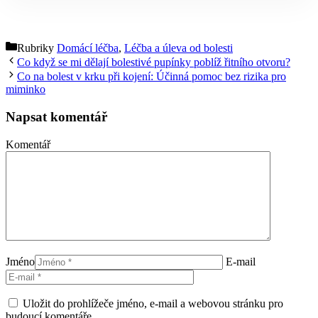
Rubriky
Domácí léčba
,
Léčba a úleva od bolesti
Co když se mi dělají bolestivé pupínky poblíž řitního otvoru?
Co na bolest v krku při kojení: Účinná pomoc bez rizika pro
miminko
Napsat komentář
Komentář
Jméno
E-mail
Uložit do prohlížeče jméno, e-mail a webovou stránku pro
budoucí komentáře.