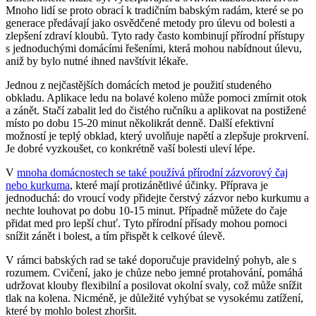
Mnoho lidí se proto obrací k tradičním babským radám, které se po
generace předávají jako osvědčené metody pro úlevu od bolesti a
zlepšení zdraví kloubů. Tyto rady často kombinují přírodní přístupy
s jednoduchými domácími řešeními, která mohou nabídnout úlevu,
aniž by bylo nutné ihned navštívit lékaře.
Jednou z nejčastějších domácích metod je použití studeného
obkladu. Aplikace ledu na bolavé koleno může pomoci zmírnit otok
a zánět. Stačí zabalit led do čistého ručníku a aplikovat na postižené
místo po dobu 15-20 minut několikrát denně. Další efektivní
možností je teplý obklad, který uvolňuje napětí a zlepšuje prokrvení.
Je dobré vyzkoušet, co konkrétně vaší bolesti uleví lépe.
V
mnoha domácnostech se také používá přírodní zázvorový čaj
nebo kurkuma
, které mají protizánětlivé účinky. Příprava je
jednoduchá: do vroucí vody přidejte čerstvý zázvor nebo kurkumu a
nechte louhovat po dobu 10-15 minut. Případně můžete do čaje
přidat med pro lepší chuť. Tyto přírodní přísady mohou pomoci
snížit zánět i bolest, a tím přispět k celkové úlevě.
V rámci babských rad se také doporučuje pravidelný pohyb, ale s
rozumem. Cvičení, jako je chůze nebo jemné protahování, pomáhá
udržovat klouby flexibilní a posilovat okolní svaly, což může snížit
tlak na kolena. Nicméně, je důležité vyhýbat se vysokému zatížení,
které by mohlo bolest zhoršit.