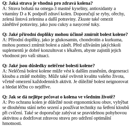
Q: Jaká strava je vhodná pro zdravá kolena?
A: Strava bohatá na omega-3 mastné kyseliny, antioxidanty a
vitamíny D a K podpoří zdraví kolen. Doporučují se ryby, ořechy,
zelená listová zelenina a další potraviny. Zkuste také omezit
zánětlivé potraviny, jako jsou cukry a nasycené tuky.
Q: Jaké přírodní doplňky mohou účinně zmírnit bolest kolene?
A: Přírodní doplňky, jako je glukosamin, chondroitin a kurkuma,
mohou pomoci zmírnit bolest a zánět. Před užíváním jakýchkoli
suplementů je dobré konzultovat s lékařem, abyste zajistili jejich
vhodnost pro vaši situaci.
Q: Jaké jsou důsledky neléčené bolesti kolene?
A: Neléčená bolest kolene může vést k dalším zraněním, degeneraci
kloubu a ztrátě mobility. Může také ovlivnit kvalitu vašeho života,
včetně omezení každodenních aktivit. Je důležité bolest neignorovat
a hledat léčbu co nejdříve.
Q: Jak se dá nejlépe pečovat o kolena ve všedním životě?
A: Pro ochranu kolen je důležité nosit ergonomickou obuv, vyhýbat
se dlouhému stání nebo sezení a používat techniky na šetření kloubů
při cvičení. Také se doporučuje zabývat se pravidelnou pohybovou
aktivitou a dodržovat zdravou stravu pro udržení optimální
hmotnosti.