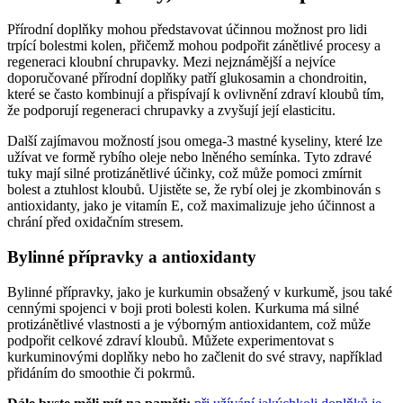
Přírodní doplňky mohou představovat účinnou možnost pro lidi
trpící bolestmi kolen, přičemž mohou podpořit zánětlivé procesy a
regeneraci kloubní chrupavky. Mezi nejznámější a nejvíce
doporučované přírodní doplňky patří glukosamin a chondroitin,
které se často kombinují a přispívají k ovlivnění zdraví kloubů tím,
že podporují regeneraci chrupavky a zvyšují její elasticitu.
Další zajímavou možností jsou omega-3 mastné kyseliny, které lze
užívat ve formě rybího oleje nebo lněného semínka. Tyto zdravé
tuky mají silné protizánětlivé účinky, což může pomoci zmírnit
bolest a ztuhlost kloubů. Ujistěte se, že rybí olej je zkombinován s
antioxidanty, jako je vitamín E, což maximalizuje jeho účinnost a
chrání před oxidačním stresem.
Bylinné přípravky a antioxidanty
Bylinné přípravky, jako je kurkumin obsažený v kurkumě, jsou také
cennými spojenci v boji proti bolesti kolen. Kurkuma má silné
protizánětlivé vlastnosti a je výborným antioxidantem, což může
podpořit celkové zdraví kloubů. Můžete experimentovat s
kurkuminovými doplňky nebo ho začlenit do své stravy, například
přidáním do smoothie či pokrmů.