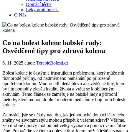
Domácí léčba
Léky proti bolesti
O Nás
Co na bolest kolene babské rady:
Osvědčené tipy pro zdravá kolena
6. 11. 2025
autor:
TerapieBolesti.cz
Bolest kolene je častým a frustrujícím problémem, který může mít
různorodé příčiny, od nadměrného namáhání po přirozené
opotřebení kloubů. Mnoho lidí hledá úlevu a osvědčené tipy, které
by jim pomohly zlepšit kvalitu života a vrátit se k oblíbeným
aktivitám. Tento článek se zaměřuje na babské rady a přírodní
metody, které mohou doplnit moderní medicínu v boji proti bolesti
kolene.
Zamysleli jste se někdy nad tím, jak jednoduché domácí léky nebo
změny ve životním stylu mohou přispět k vašemu zdraví? Věříme,
že i drobné úpravy mohou mít velký význam a pomoci vám cítit se
lépe. Pokračujte ve čtení a objevte tipy, které možná ještě neznáte, a