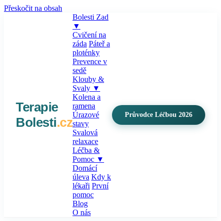
Přeskočit na obsah
Bolesti Zad
▼
Cvičení na
záda
Páteř a
ploténky
Prevence v
sedě
Klouby &
Svaly
▼
Kolena a
Terapie
ramena
Úrazové
Průvodce Léčbou 2026
Bolesti
.cz
stavy
Svalová
relaxace
Léčba &
Pomoc
▼
Domácí
úleva
Kdy k
lékaři
První
pomoc
Blog
O nás