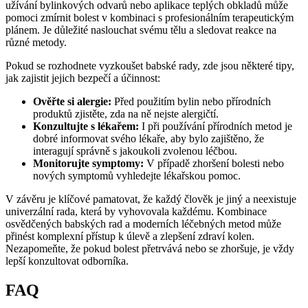
užívání bylinkových odvarů nebo aplikace teplých obkladů může
pomoci zmírnit bolest v kombinaci s profesionálním terapeutickým
plánem. Je důležité naslouchat svému tělu a sledovat reakce na
různé metody.
Pokud se rozhodnete vyzkoušet babské rady, zde jsou některé tipy,
jak zajistit jejich bezpečí a účinnost:
Ověřte si alergie:
Před použitím bylin nebo přírodních
produktů zjistěte, zda na ně nejste alergičtí.
Konzultujte s lékařem:
I při používání přírodních metod je
dobré informovat svého lékaře, aby bylo zajištěno, že
interagují správně s jakoukoli zvolenou léčbou.
Monitorujte symptomy:
V případě zhoršení bolesti nebo
nových symptomů vyhledejte lékařskou pomoc.
V závěru je klíčové pamatovat, že každý člověk je jiný a neexistuje
univerzální rada, která by vyhovovala každému. Kombinace
osvědčených babských rad a moderních léčebných metod může
přinést komplexní přístup k úlevě a zlepšení zdraví kolen.
Nezapomeňte, že pokud bolest přetrvává nebo se zhoršuje, je vždy
lepší konzultovat odborníka.
FAQ