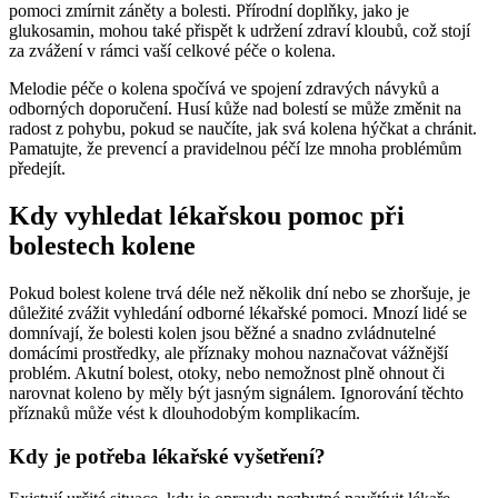
pomoci zmírnit záněty a bolesti. Přírodní doplňky, jako je
glukosamin, mohou také přispět k udržení zdraví kloubů, což stojí
za zvážení v rámci vaší celkové péče o kolena.
Melodie péče o kolena spočívá ve spojení zdravých návyků a
odborných doporučení. Husí kůže nad bolestí se může změnit na
radost z pohybu, pokud se naučíte, jak svá kolena hýčkat a chránit.
Pamatujte, že prevencí a pravidelnou péčí lze mnoha problémům
předejít.
Kdy vyhledat lékařskou pomoc při
bolestech kolene
Pokud bolest kolene trvá déle než několik dní nebo se zhoršuje, je
důležité zvážit vyhledání odborné lékařské pomoci. Mnozí lidé se
domnívají, že bolesti kolen jsou běžné a snadno zvládnutelné
domácími prostředky, ale příznaky mohou naznačovat vážnější
problém. Akutní bolest, otoky, nebo nemožnost plně ohnout či
narovnat koleno by měly být jasným signálem. Ignorování těchto
příznaků může vést k dlouhodobým komplikacím.
Kdy je potřeba lékařské vyšetření?