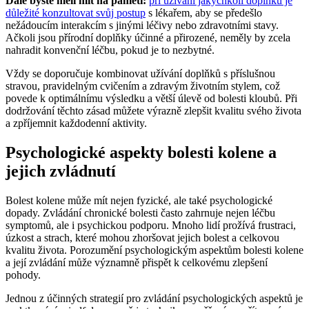
Dále byste měli mít na paměti:
při užívání jakýchkoli doplňků je
důležité konzultovat svůj postup
s lékařem, aby se předešlo
nežádoucím interakcím s jinými léčivy nebo zdravotními stavy.
Ačkoli jsou přírodní doplňky účinné a přirozené, neměly by zcela
nahradit konvenční léčbu, pokud je to nezbytné.
Vždy se doporučuje kombinovat užívání doplňků s příslušnou
stravou, pravidelným cvičením a zdravým životním stylem, což
povede k optimálnímu výsledku a větší úlevě od bolesti kloubů. Při
dodržování těchto zásad můžete výrazně zlepšit kvalitu svého života
a zpříjemnit každodenní aktivity.
Psychologické aspekty bolesti kolene a
jejich zvládnutí
Bolest kolene může mít nejen fyzické, ale také psychologické
dopady. Zvládání chronické bolesti často zahrnuje nejen léčbu
symptomů, ale i psychickou podporu. Mnoho lidí prožívá frustraci,
úzkost a strach, které mohou zhoršovat jejich bolest a celkovou
kvalitu života. Porozumění psychologickým aspektům bolesti kolene
a její zvládání může významně přispět k celkovému zlepšení
pohody.
Jednou z účinných strategií pro zvládání psychologických aspektů je