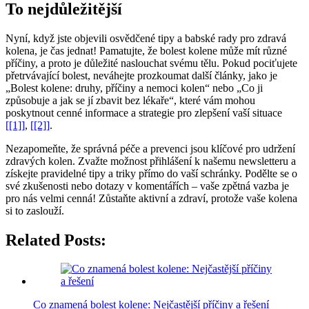
To nejdůležitější
Nyní, když jste objevili osvědčené tipy a babské rady pro zdravá
kolena, je čas jednat! Pamatujte, že bolest kolene může mít různé
příčiny, a proto je důležité naslouchat svému tělu. Pokud pociťujete
přetrvávající bolest, neváhejte prozkoumat další články, jako je
„Bolest kolene: druhy, příčiny a nemoci kolen“ nebo „Co ji
způsobuje a jak se jí zbavit bez lékaře“, které vám mohou
poskytnout cenné informace a strategie pro zlepšení vaší situace
[[1]]
,
[[2]]
.
Nezapomeňte, že správná péče a prevenci jsou klíčové pro udržení
zdravých kolen. Zvažte možnost přihlášení k našemu newsletteru a
získejte pravidelné tipy a triky přímo do vaší schránky. Podělte se o
své zkušenosti nebo dotazy v komentářích – vaše zpětná vazba je
pro nás velmi cenná! Zůstaňte aktivní a zdraví, protože vaše kolena
si to zaslouží.
Related Posts:
Co znamená bolest kolene: Nejčastější příčiny a řešení