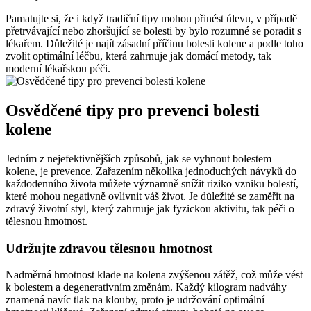
Pamatujte si, že i když tradiční tipy mohou přinést úlevu, v případě
přetrvávající nebo zhoršující se bolesti by bylo rozumné se poradit s
lékařem. Důležité je najít zásadní příčinu bolesti kolene a podle toho
zvolit optimální léčbu, která zahrnuje jak domácí metody, tak
moderní lékařskou péči.
Osvědčené tipy pro prevenci bolesti
kolene
Jedním z nejefektivnějších způsobů, jak se vyhnout bolestem
kolene, je prevence. Zařazením několika jednoduchých návyků do
každodenního života můžete významně snížit riziko vzniku bolestí,
které mohou negativně ovlivnit váš život. Je důležité se zaměřit na
zdravý životní styl, který zahrnuje jak fyzickou aktivitu, tak péči o
tělesnou hmotnost.
Udržujte zdravou tělesnou hmotnost
Nadměrná hmotnost klade na kolena zvýšenou zátěž, což může vést
k bolestem a degenerativním změnám. Každý kilogram nadváhy
znamená navíc tlak na klouby, proto je udržování optimální