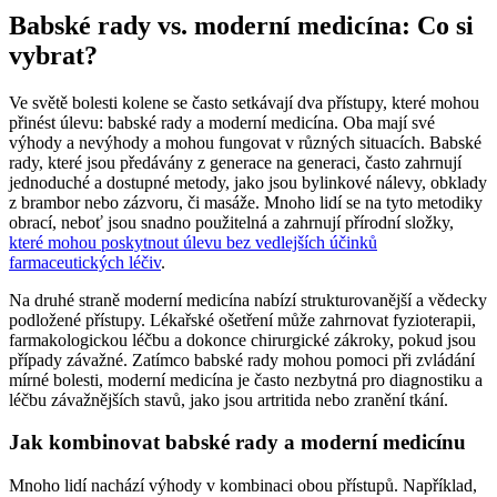
Babské rady vs. moderní medicína: Co si
vybrat?
Ve světě bolesti kolene se často setkávají dva přístupy, které mohou
přinést úlevu: babské rady a moderní medicína. Oba mají své
výhody a nevýhody a mohou fungovat v různých situacích. Babské
rady, které jsou předávány z generace na generaci, často zahrnují
jednoduché a dostupné metody, jako jsou bylinkové nálevy, obklady
z brambor nebo zázvoru, či masáže. Mnoho lidí se na tyto metodiky
obrací, neboť jsou snadno použitelná a zahrnují přírodní složky,
které mohou poskytnout úlevu bez vedlejších účinků
farmaceutických léčiv
.
Na druhé straně moderní medicína nabízí strukturovanější a vědecky
podložené přístupy. Lékařské ošetření může zahrnovat fyzioterapii,
farmakologickou léčbu a dokonce chirurgické zákroky, pokud jsou
případy závažné. Zatímco babské rady mohou pomoci při zvládání
mírné bolesti, moderní medicína je často nezbytná pro diagnostiku a
léčbu závažnějších stavů, jako jsou artritida nebo zranění tkání.
Jak kombinovat babské rady a moderní medicínu
Mnoho lidí nachází výhody v kombinaci obou přístupů. Například,