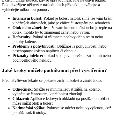
Existují určité situace, kdy je opravdu nezbytné navštívit lékaře.
Pokud zažijete některý z následujících příznaků, neváhejte a
vyhledejte odbornou pomoc:
Intenzivní bolest:
Pokud je bolest natolik silná, že vám brání
v běžných aktivitách, jako je chůze či stoupání po schodech.
Otok nebo zánět:
Jestliže vám koleno otéká nebo je teplé na
dotek, mohlo by to znamenat zánět nebo vyron.
Deformity:
Pokud si všimnete neobvyklého tvaru nebo
polohy kolene.
Problémy s pohyblivostí:
Obtížnost s pohyblivostí, nebo
neschopnost koleno napřímit či ohnout.
Příznaky infekce:
Pokud se objeví horečka, zarudnutí nebo
pocit celkového neklidu.
Jaké kroky můžete podniknout před vyšetřením?
Před návštěvou lékaře se pokuste zmírnit bolest a zánět takto:
Odpočinek:
Snažte se minimalizovat zátěž na koleno,
vyhněte se činnostem, které bolest zhoršují.
Chlazení:
Aplikace ledových obkladů na postiženou oblast
může snížit otok a bolest.
Nadmořská výška:
Pokuste se udržet nohu vyvýšenou, což
pomůže snížit otoky.