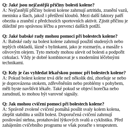
Q: Jaké jsou nejčastější příčiny bolesti kolene?
A: Nejčastější příčiny bolesti kolene zahrnují artritidu, zranění vazů,
menisku a šlach, jakož i přetížení kloubů. Mezi další faktory patří
obezita a zranění z předchozích sportovních aktivit. Zjistit příčinu je
důležité pro správnou léčbu a prevenci dalších potíží.
Q: Jaké babské rady mohou pomoci při bolestech kolene?
A: Babské rady na bolest kolene zahrnují použití studených nebo
teplých obkladů, lázně s bylinkami, jako je rozmarýn, a masáže s
olivovým olejem. Tyto metody mohou ulevit od bolesti a podpořit
cirkulaci. Vždy je dobré kombinovat je s moderními léčebnými
technikami.
Q: Kdy je čas vyhledat lékařskou pomoc při bolestech kolene?
A: Pokud bolest kolene trvá déle než několik dní, zhoršuje se nebo
je doprovázena otokem, zdřevěněním nebo problémy s pohybem,
měli byste navštívit lékaře. Také pokud se objeví horečka nebo
zarudnutí, to mohou být varovné signály.
Q: Jak mohou cvičení pomoci při bolestech kolene?
A: Správně zvolené cvičení pomáhá posílit svaly kolem kolena,
zlepšit stabilitu a snížit bolest. Doporučená cvičení zahrnují
posilování stehna, protahování lýtkových svalů a cyklistiku. Před
zahájením cvičebního programu se však poraďte s terapeutem.