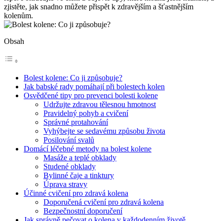
zjistěte, jak snadno můžete přispět k zdravějším a šťastnějším
kolenům.
Obsah
Bolest kolene: Co ji způsobuje?
Jak babské rady pomáhají při bolestech kolen
Osvědčené tipy pro prevenci bolesti kolene
Udržujte zdravou tělesnou hmotnost
Pravidelný pohyb a cvičení
Správné protahování
Vyhýbejte se sedavému způsobu života
Posilování svalů
Domácí léčebné metody na bolest kolene
Masáže a teplé obklady
Studené obklady
Bylinné čaje a tinktury
Úprava stravy
Účinné cvičení pro zdravá kolena
Doporučená cvičení pro zdravá kolena
Bezpečnostní doporučení
Jak správně pečovat o kolena v každodenním životě