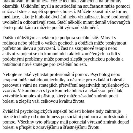
praktkování mindfulness, což je technika zaměřená na přítomný
okamžik. Uklidnění mysli a soustředění na současnost může pomoci
snižovat stres a napětí spojené s bolestí. Můžete zkusit různé formy
meditace, jako je hluboké dýchání nebo vizualizace, které podporují
uvolnění a odbourávají stres. Stačí několik minut denně věnovaných
těmto praktikám a můžete pocítit výrazné zklidnění.
Dalším důležitým aspektem je podpora sociální sítě. Mluvit s
rodinou nebo přáteli o vašich pocitech a obtížích může poskytnout
potřebnou úlevu a potvrzení. Účast na skupinové terapii nebo
aktivní zapojení se do komunitních aktivit zaměřených na lidi s
podobnými problémy může pomoci zlepšit psychickou pohodu a
nabídnout nové strategie pro zvládání bolesti.
Nebojte se také vyhledat profesionální pomoc. Psycholog nebo
terapeut může nabídnout techniky a nástroje pro zvládání bolesti a
pracovat s vámi na strategiích přetváření negativních myšlenkových
vzorců. V kombinaci s fyzickou rehabilitací a lékařskou péčí tak
vytvoříte komplexní přístup, který může zásadně zmírnit pocit
bolesti a zlepšit vaši celkovou kvalitu života.
Zvládání psychologických aspektů bolesti kolene tedy zahrnuje
různé techniky od mindfulness po sociální podporu a profesionální
pomoc. Všechny tyto přístupy mají potenciál výrazně zmírnit dopad
bolesti a přispět k zdravějšímu a šťastnějšímu životu.