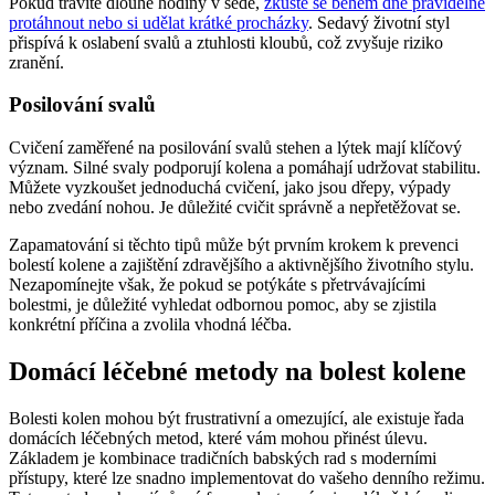
Pokud trávíte dlouhé hodiny v sedě,
zkuste se během dne pravidelně
protáhnout nebo si udělat krátké procházky
. Sedavý životní styl
přispívá k oslabení svalů a ztuhlosti kloubů, což zvyšuje riziko
zranění.
Posilování svalů
Cvičení zaměřené na posilování svalů stehen a lýtek mají klíčový
význam. Silné svaly podporují kolena a pomáhají udržovat stabilitu.
Můžete vyzkoušet jednoduchá cvičení, jako jsou dřepy, výpady
nebo zvedání nohou. Je důležité cvičit správně a nepřetěžovat se.
Zapamatování si těchto tipů může být prvním krokem k prevenci
bolestí kolene a zajištění zdravějšího a aktivnějšího životního stylu.
Nezapomínejte však, že pokud se potýkáte s přetrvávajícími
bolestmi, je důležité vyhledat odbornou pomoc, aby se zjistila
konkrétní příčina a zvolila vhodná léčba.
Domácí léčebné metody na bolest kolene
Bolesti kolen mohou být frustrativní a omezující, ale existuje řada
domácích léčebných metod, které vám mohou přinést úlevu.
Základem je kombinace tradičních babských rad s moderními
přístupy, které lze snadno implementovat do vašeho denního režimu.