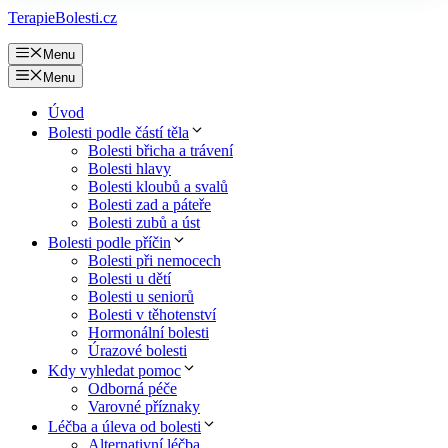
TerapieBolesti.cz
Menu
Menu
Úvod
Bolesti podle částí těla
Bolesti břicha a trávení
Bolesti hlavy
Bolesti kloubů a svalů
Bolesti zad a páteře
Bolesti zubů a úst
Bolesti podle příčin
Bolesti při nemocech
Bolesti u dětí
Bolesti u seniorů
Bolesti v těhotenství
Hormonální bolesti
Úrazové bolesti
Kdy vyhledat pomoc
Odborná péče
Varovné příznaky
Léčba a úleva od bolesti
Alternativní léčba