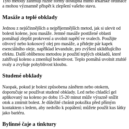
Tyto metody zahrnují různé formy dostupná mimo lékařské ordinace
a mohou významně přispět k zlepšení vašeho stavu.
Masáže a teplé obklady
Jednou z nejúčinnějších a nejpříjemnějších metod, jak si ulevit od
bolesti kolene, jsou masáže. Jemné masáže postižené oblasti
pomáhají zlepšit prokrvení a uvolnit napětí ve svalech. Použijte
olivový nebo kokosový olej pro masáže, a přidejte pár kapek
esenciálního oleje, například levandule, pro zvýšení uklidňujícího
efektu. Další oblíbenou metodou je použití teplých obkladů, které
zahřívají koleno a zmenšují bolestivost. Teplo pomáhá uvolnit ztuhlé
svaly a zvyšuje pohyblivost kloubu.
Studené obklady
Naopak, pokud je bolest způsobena zánětem nebo otokem,
doporučuje se používat studené obklady. Led nebo chladící gel
aplikovaný na koleno po dobu 15-20 minut může výrazně snížit
otok a zmírnit bolest. Je důležité chránit pokožku před přímým
kontaktem s ledem, aby nedošlo k popálení; můžete použít kus látky
jako bariéru.
Bylinné čaje a tinktury