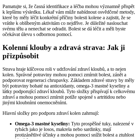
Pamatujte si, že časná identifikace a léčba mohou významně přispět
k lepšímu výsledku. Lékař vám může nabídnout osvědčené metody,
které by měly léčit konkrétní příčiny bolesti kolene a zajistit, že se
vrátíte k oblíbeným aktivitám co nejdříve. Je důležité naslouchat
svému tělu a nenechat se odradit. Bolest se dá léčit a měli byste
očekávat úlevu s odbornou pomocí.
Kolenní klouby a zdravá strava: Jak ji
přizpůsobit
Strava hraje klíčovou roli v udržování zdraví kloubů, a to nejen
kolen. Správné potraviny mohou pomoci zmírnit bolest, zánět a
podporovat regeneraci chrupavky. Základem zdravé stravy by měly
být potraviny bohaté na antioxidanty, omega-3 mastné kyseliny a
látky podporující zdraví kloubů. Tyto složky přispívají k celkovému
zdraví a mohou pomoci zmírnit potíže spojené s artritidou nebo
jinými kloubními onemocněními.
Hlavní složky pro podporu zdraví kolen zahrnují:
Omega-3 mastné kyseliny:
Tyto prospěšné tuky, nalezené v
rybách jako je losos, makrela nebo sardinky, mají
protizánětlivé účinky a mohou pomoci snížit bolest a ztuhlost