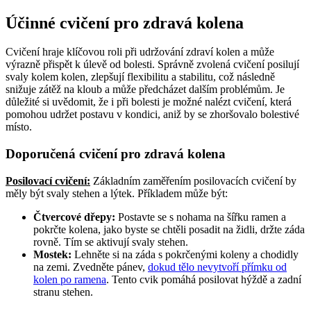
Účinné cvičení pro zdravá kolena
Cvičení hraje klíčovou roli při udržování zdraví kolen a může
výrazně přispět k úlevě od bolesti. Správně zvolená cvičení posilují
svaly kolem kolen, zlepšují flexibilitu a stabilitu, což následně
snižuje zátěž na kloub a může předcházet dalším problémům. Je
důležité si uvědomit, že i při bolesti je možné nalézt cvičení, která
pomohou udržet postavu v kondici, aniž by se zhoršovalo bolestivé
místo.
Doporučená cvičení pro zdravá kolena
Posilovací cvičení:
Základním zaměřením posilovacích cvičení by
měly být svaly stehen a lýtek. Příkladem může být:
Čtvercové dřepy:
Postavte se s nohama na šířku ramen a
pokrčte kolena, jako byste se chtěli posadit na židli, držte záda
rovně. Tím se aktivují svaly stehen.
Mostek:
Lehněte si na záda s pokrčenými koleny a chodidly
na zemi. Zvedněte pánev,
dokud tělo nevytvoří přímku od
kolen po ramena
. Tento cvik pomáhá posilovat hýždě a zadní
stranu stehen.