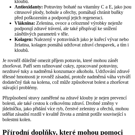
kloubů.
Antioxidanty:
Potraviny bohaté na vitamíny C a E, jako jsou
citrusové plody, bobule a ořechy, pomáhají chránit buňky
před poškozením a podporují jejich regeneraci.
Vláknina:
Zelenina, ovoce a celozrnné výrobky nejenže
podporují zdravé trávení, ale také přispívají ke snížení
zánětlivých parametrů v těle.
Kolagen:
Nalezený v potravinách jako je kuřecí vývar nebo
želatina, kolagen pomáhá udržovat zdraví chrupavek, a tím i
kloubů.
Je rovněž důležité omezit příjem potravin, které mohou zánět
zhoršovat. Patří sem rafinované cukry, zpracované potraviny,
nezdravé tuky a nadměrná konzumace alkoholu. Udržování zdravé
tělesné hmotnosti je rovněž zásadní, protože nadměrná váha vytváří
dodatečný tlak na kolena, což může způsobovat bolest a zhoršovat
stávající problémy.
Přizpůsobení stravy zaměřené na zdravé klouby je nejen prevencí
bolesti, ale také cestou k celkovému zdraví. Drobné změny v
jídelníčku, jako přidání více ryb, čerstvé zeleniny a ořechů, mohou
udělat zásadní rozdíl v kvalitě života a zmírnit potíže související s
bolestmi kolen.
Přírodní doplňky, které mohou pomoci