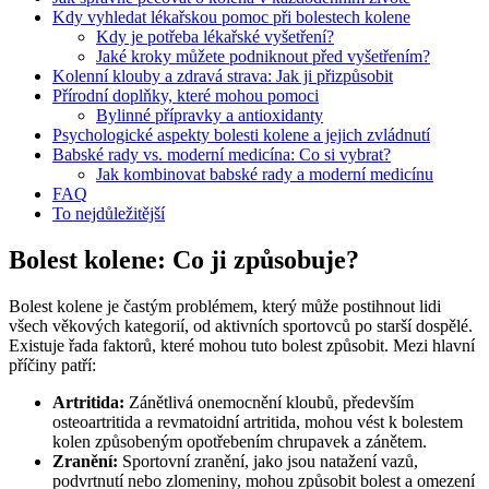
Kdy vyhledat lékařskou pomoc při bolestech kolene
Kdy je potřeba lékařské vyšetření?
Jaké kroky můžete podniknout před vyšetřením?
Kolenní klouby a zdravá strava: Jak ji přizpůsobit
Přírodní doplňky, které mohou pomoci
Bylinné přípravky a antioxidanty
Psychologické aspekty bolesti kolene a jejich zvládnutí
Babské rady vs. moderní medicína: Co si vybrat?
Jak kombinovat babské rady a moderní medicínu
FAQ
To nejdůležitější
Bolest kolene: Co ji způsobuje?
Bolest kolene je častým problémem, který může postihnout lidi
všech věkových kategorií, od aktivních sportovců po starší dospělé.
Existuje řada faktorů, které mohou tuto bolest způsobit. Mezi hlavní
příčiny patří:
Artritida:
Zánětlivá onemocnění kloubů, především
osteoartritida a revmatoidní artritida, mohou vést k bolestem
kolen způsobeným opotřebením chrupavek a zánětem.
Zranění:
Sportovní zranění, jako jsou natažení vazů,
podvrtnutí nebo zlomeniny, mohou způsobit bolest a omezení