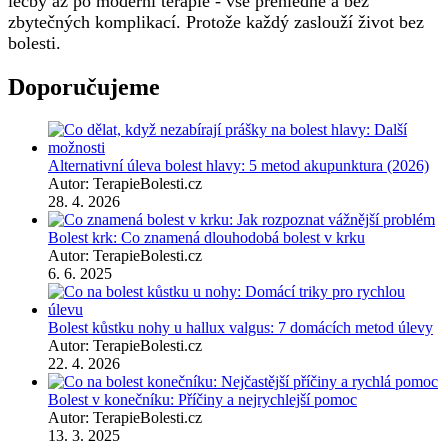
léčby až po moderní terapie - vše přehledně a bez
zbytečných komplikací. Protože každý zaslouží život bez
bolesti.
Doporučujeme
Alternativní úleva bolest hlavy: 5 metod akupunktura (2026)
Autor: TerapieBolesti.cz
28. 4. 2026
Bolest krk: Co znamená dlouhodobá bolest v krku
Autor: TerapieBolesti.cz
6. 6. 2025
Bolest kůstku nohy u hallux valgus: 7 domácích metod úlevy
Autor: TerapieBolesti.cz
22. 4. 2026
Bolest v konečníku: Příčiny a nejrychlejší pomoc
Autor: TerapieBolesti.cz
13. 3. 2025