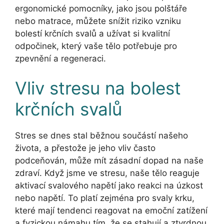
ergonomické pomocníky, jako jsou polštáře
nebo matrace, můžete snížit riziko vzniku
bolestí krčních svalů a užívat si kvalitní
odpočinek, který vaše tělo potřebuje pro
zpevnění a regeneraci.
Vliv stresu na bolest
krčních svalů
Stres se dnes stal běžnou součástí našeho
života, a přestože je jeho vliv často
podceňován, může mít zásadní dopad na naše
zdraví. Když jsme ve stresu, naše tělo reaguje
aktivací svalového napětí jako reakci na úzkost
nebo napětí. To platí zejména pro svaly krku,
které mají tendenci reagovat na emoční zatížení
a fyzickou námahu tím, že se stahují a ztvrdnou,