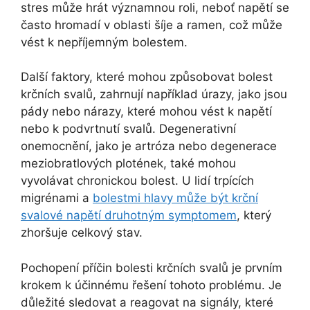
stres může hrát významnou roli, neboť napětí se
často hromadí v oblasti šíje a ramen, což může
vést k nepříjemným bolestem.
Další faktory, které mohou způsobovat bolest
krčních svalů, zahrnují například úrazy, jako jsou
pády nebo nárazy, které mohou vést k napětí
nebo k podvrtnutí svalů. Degenerativní
onemocnění, jako je artróza nebo degenerace
meziobratlových plotének, také mohou
vyvolávat chronickou bolest. U lidí trpících
migrénami a
bolestmi hlavy může být krční
svalové napětí druhotným symptomem
, který
zhoršuje celkový stav.
Pochopení příčin bolesti krčních svalů je prvním
krokem k účinnému řešení tohoto problému. Je
důležité sledovat a reagovat na signály, které