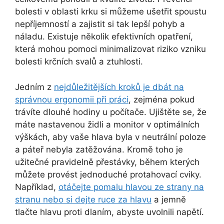
bolesti v oblasti krku si můžeme ušetřit spoustu
nepříjemností a zajistit si tak lepší pohyb a
náladu. Existuje několik efektivních opatření,
která mohou pomoci minimalizovat riziko vzniku
bolesti krčních svalů a ztuhlosti.
Jedním z
nejdůležitějších kroků je dbát na
správnou ergonomii při práci
, zejména pokud
trávíte dlouhé hodiny u počítače. Ujištěte se, že
máte nastavenou židli a monitor v optimálních
výškách, aby vaše hlava byla v neutrální poloze
a páteř nebyla zatěžována. Kromě toho je
užitečné pravidelně přestávky, během kterých
můžete provést jednoduché protahovací cviky.
Například,
otáčejte pomalu hlavou ze strany na
stranu nebo si dejte ruce za hlavu
a jemně
tlačte hlavu proti dlaním, abyste uvolnili napětí.