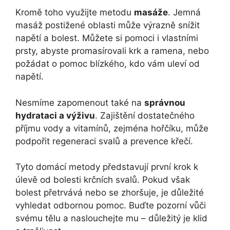
Kromě toho využijte metodu
masáže
. Jemná
masáž postižené oblasti může výrazně snížit
napětí a bolest. Můžete si pomoci i vlastními
prsty, abyste promasírovali krk a ramena, nebo
požádat o pomoc blízkého, kdo vám uleví od
napětí.
Nesmíme zapomenout také na
správnou
hydrataci a výživu
. Zajištění dostatečného
příjmu vody a vitamínů, zejména hořčíku, může
podpořit regeneraci svalů a prevence křečí.
Tyto domácí metody představují první krok k
úlevě od bolesti krčních svalů. Pokud však
bolest přetrvává nebo se zhoršuje, je důležité
vyhledat odbornou pomoc. Buďte pozorní vůči
svému tělu a naslouchejte mu – důležitý je klid