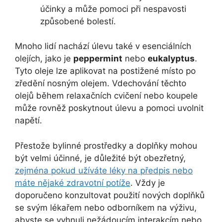
účinky a může pomoci při nespavosti
způsobené bolestí.
Mnoho lidí nachází úlevu také v esenciálních
olejích, jako je
peppermint
nebo
eukalyptus
.
Tyto oleje lze aplikovat na postižené místo po
zředění nosným olejem. Vdechování těchto
olejů během relaxačních cvičení nebo koupele
může rovněž poskytnout úlevu a pomoci uvolnit
napětí.
Přestože bylinné prostředky a doplňky mohou
být velmi účinné, je důležité být obezřetný,
zejména pokud užíváte léky na předpis nebo
máte nějaké zdravotní potíže
. Vždy je
doporučeno konzultovat použití nových doplňků
se svým lékařem nebo odborníkem na výživu,
abyste se vyhnuli nežádoucím interakcím nebo