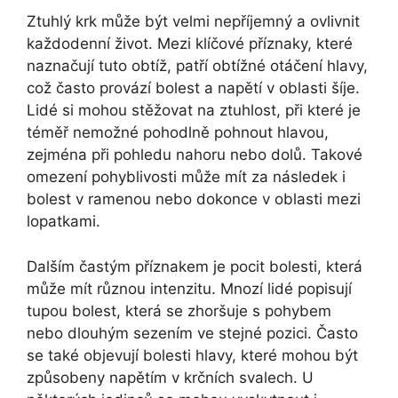
Ztuhlý krk může být velmi nepříjemný a ovlivnit
každodenní život. Mezi klíčové příznaky, které
naznačují tuto obtíž, patří obtížné otáčení hlavy,
což často provází bolest a napětí v oblasti šíje.
Lidé si mohou stěžovat na ztuhlost, při které je
téměř nemožné pohodlně pohnout hlavou,
zejména při pohledu nahoru nebo dolů. Takové
omezení pohyblivosti může mít za následek i
bolest v ramenou nebo dokonce v oblasti mezi
lopatkami.
Dalším častým příznakem je pocit bolesti, která
může mít různou intenzitu. Mnozí lidé popisují
tupou bolest, která se zhoršuje s pohybem
nebo dlouhým sezením ve stejné pozici. Často
se také objevují bolesti hlavy, které mohou být
způsobeny napětím v krčních svalech. U