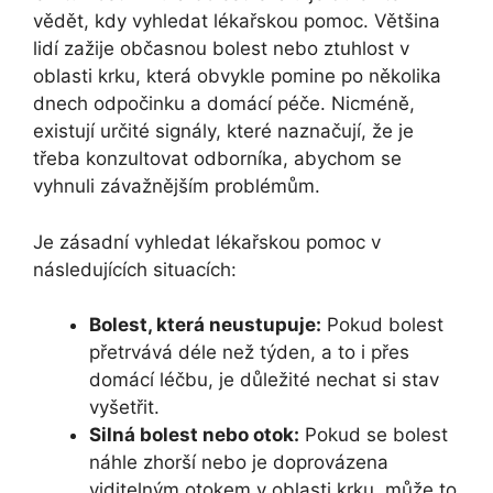
vědět, kdy vyhledat lékařskou pomoc. Většina
lidí zažije občasnou bolest nebo ztuhlost v
oblasti krku, která obvykle pomine po několika
dnech odpočinku a domácí péče. Nicméně,
existují určité signály, které naznačují, že je
třeba konzultovat odborníka, abychom se
vyhnuli závažnějším problémům.
Je zásadní vyhledat lékařskou pomoc v
následujících situacích:
Bolest, která neustupuje:
Pokud bolest
přetrvává déle než týden, a to i přes
domácí léčbu, je důležité nechat si stav
vyšetřit.
Silná bolest nebo otok:
Pokud se bolest
náhle zhorší nebo je doprovázena
viditelným otokem v oblasti krku, může to