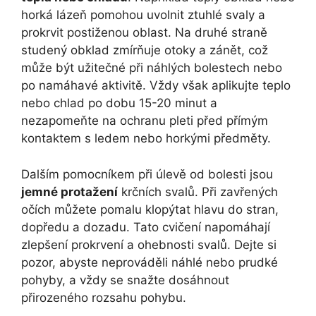
horká lázeň pomohou uvolnit ztuhlé svaly a
prokrvit postiženou oblast. Na druhé straně
studený obklad zmírňuje otoky a zánět, což
může být užitečné při náhlých bolestech nebo
po namáhavé aktivitě. Vždy však aplikujte teplo
nebo chlad po dobu 15-20 minut a
nezapomeňte na ochranu pleti před přímým
kontaktem s ledem nebo horkými předměty.
Dalším pomocníkem při úlevě od bolesti jsou
jemné protažení
krčních svalů. Při zavřených
očích můžete pomalu klopýtat hlavu do stran,
dopředu a dozadu. Tato cvičení napomáhají
zlepšení prokrvení a ohebnosti svalů. Dejte si
pozor, abyste neprováděli náhlé nebo prudké
pohyby, a vždy se snažte dosáhnout
přirozeného rozsahu pohybu.