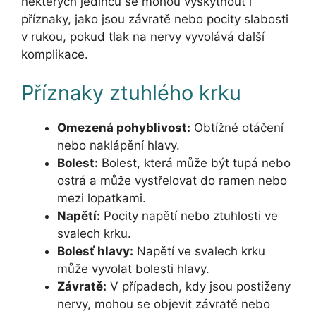
některých jedinců se mohou vyskytnout i
příznaky, jako jsou závratě nebo pocity slabosti
v rukou, pokud tlak na nervy vyvolává další
komplikace.
Příznaky ztuhlého krku
Omezená pohyblivost:
Obtížné otáčení
nebo naklápění hlavy.
Bolest:
Bolest, která může být tupá nebo
ostrá a může vystřelovat do ramen nebo
mezi lopatkami.
Napětí:
Pocity napětí nebo ztuhlosti ve
svalech krku.
Bolesť hlavy:
Napětí ve svalech krku
může vyvolat bolesti hlavy.
Závratě:
V případech, kdy jsou postiženy
nervy, mohou se objevit závratě nebo