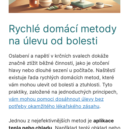
Rychlé domácí metody
na úlevu od bolesti
Oslabení a napětí v krčních svalech dokáže
značně ztížit běžné činnosti, jako je otočení
hlavy nebo dlouhé sezení u počítače. Naštěstí
existuje řada rychlých domácích metod, které
vám mohou ulevit od bolesti a ztuhlosti. Tyto
praktiky, založené na jednoduchých principech,
vám mohou pomoci dosáhnout úlevy bez
potřeby okamžitého lékařského zásahu
.
Jednou z nejefektivnějších metod je
aplikace
tepla nebo chladu
. Například teplý obklad nebo