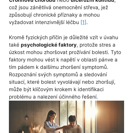
Crohnovu chorobu
nebo
ulcerózní kolitidu
,
což jsou zánětlivá onemocnění střeva, jež
způsobují chronické příznaky a mohou
vyžadovat intenzivnější léčbu
[1]
.
Kromě fyzických příčin je důležité vzít v úvahu
také
psychologické faktory
, protože stres a
úzkost mohou zhoršovat prožívání bolesti. Tyto
faktory mohou vést k napětí v oblasti pánve a
tím pádem k dalšímu zhoršení symptomů.
Rozpoznání svých symptomů a sledování
situací, které bolest vyvolávají nebo zhoršují,
může být klíčovým krokem k identifikaci
problému a nalezení účinného řešení.