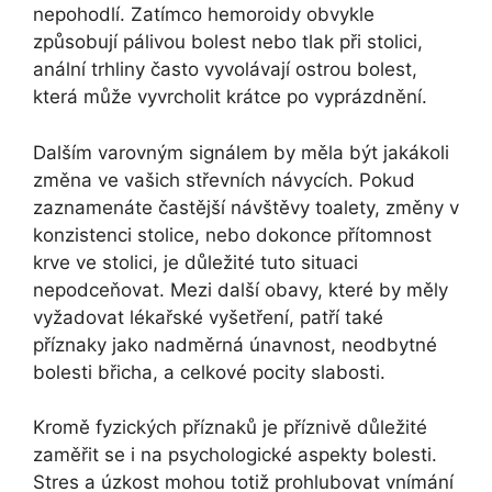
nepohodlí. Zatímco hemoroidy obvykle
způsobují pálivou bolest nebo tlak při stolici,
anální trhliny často vyvolávají ostrou bolest,
která může vyvrcholit krátce po vyprázdnění.
Dalším varovným signálem by měla být jakákoli
změna ve vašich střevních návycích. Pokud
zaznamenáte častější návštěvy toalety, změny v
konzistenci stolice, nebo dokonce přítomnost
krve ve stolici, je důležité tuto situaci
nepodceňovat. Mezi další obavy, které by měly
vyžadovat lékařské vyšetření, patří také
příznaky jako nadměrná únavnost, neodbytné
bolesti břicha, a celkové pocity slabosti.
Kromě fyzických příznaků je příznivě důležité
zaměřit se i na psychologické aspekty bolesti.
Stres a úzkost mohou totiž prohlubovat vnímání