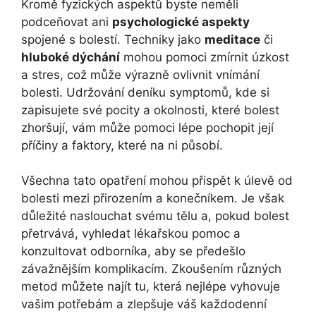
Kromě fyzických aspektů byste neměli
podceňovat ani
psychologické aspekty
spojené s bolestí. Techniky jako
meditace
či
hluboké dýchání
mohou pomoci zmírnit úzkost
a stres, což může výrazně ovlivnit vnímání
bolesti. Udržování deníku symptomů, kde si
zapisujete své pocity a okolnosti, které bolest
zhoršují, vám může pomoci lépe pochopit její
příčiny a faktory, které na ni působí.
Všechna tato opatření mohou přispět k úlevě od
bolesti mezi přirozením a konečníkem. Je však
důležité naslouchat svému tělu a, pokud bolest
přetrvává, vyhledat lékařskou pomoc a
konzultovat odborníka, aby se předešlo
závažnějším komplikacím. Zkoušením různých
metod můžete najít tu, která nejlépe vyhovuje
vašim potřebám a zlepšuje váš každodenní