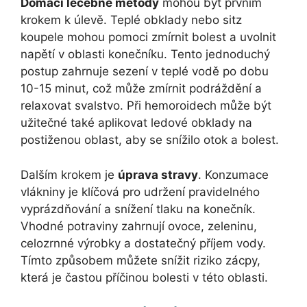
Domácí léčebné metody
mohou být prvním
krokem k úlevě. Teplé obklady nebo sitz
koupele mohou pomoci zmírnit bolest a uvolnit
napětí v oblasti konečníku. Tento jednoduchý
postup zahrnuje sezení v teplé vodě po dobu
10-15 minut, což může zmírnit podráždění a
relaxovat svalstvo. Při hemoroidech může být
užitečné také aplikovat ledové obklady na
postiženou oblast, aby se snížilo otok a bolest.
Dalším krokem je
úprava stravy
. Konzumace
vlákniny je klíčová pro udržení pravidelného
vyprázdňování a snížení tlaku na konečník.
Vhodné potraviny zahrnují ovoce, zeleninu,
celozrnné výrobky a dostatečný příjem vody.
Tímto způsobem můžete snížit riziko zácpy,
která je častou příčinou bolesti v této oblasti.