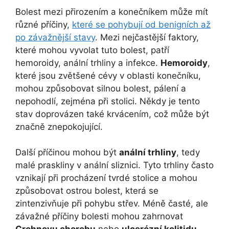
Bolest mezi přirozením a konečníkem může mít
různé příčiny,
které se pohybují od benigních až
po závažnější stavy
. Mezi nejčastější faktory,
které mohou vyvolat tuto bolest, patří
hemoroidy, anální trhliny a infekce.
Hemoroidy
,
které jsou zvětšené cévy v oblasti konečníku,
mohou způsobovat silnou bolest, pálení a
nepohodlí, zejména při stolici. Někdy je tento
stav doprovázen také krvácením, což může být
značně znepokojující.
Další příčinou mohou být
anální trhliny
, tedy
malé praskliny v anální sliznici. Tyto trhliny často
vznikají při procházení tvrdé stolice a mohou
způsobovat ostrou bolest, která se
zintenzivňuje při pohybu střev. Méně časté, ale
závažné příčiny bolesti mohou zahrnovat