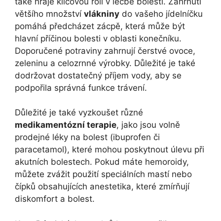
také hraje klíčovou roli v léčbě bolesti. Zahrnutí
většího množství
vlákniny
do vašeho jídelníčku
pomáhá předcházet zácpě, která může být
hlavní příčinou bolesti v oblasti konečníku.
Doporučené potraviny zahrnují čerstvé ovoce,
zeleninu a celozrnné výrobky. Důležité je také
dodržovat dostatečný příjem vody, aby se
podpořila správná funkce trávení.
Důležité je také vyzkoušet různé
medikamentózní terapie
, jako jsou volně
prodejné léky na bolest (ibuprofen či
paracetamol), které mohou poskytnout úlevu při
akutních bolestech. Pokud máte hemoroidy,
můžete zvážit použití speciálních mastí nebo
čípků obsahujících anestetika, které zmírňují
diskomfort a bolest.