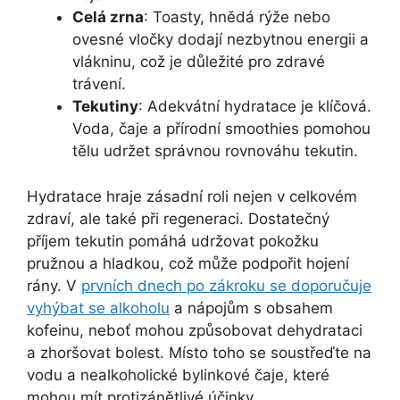
Celá zrna
: Toasty, hnědá rýže nebo
ovesné vločky dodají nezbytnou energii a
vlákninu, což je důležité pro zdravé
trávení.
Tekutiny
: Adekvátní hydratace je klíčová.
Voda, čaje a přírodní smoothies pomohou
tělu udržet správnou rovnováhu tekutin.
Hydratace hraje zásadní roli nejen v celkovém
zdraví, ale také při regeneraci. Dostatečný
příjem tekutin pomáhá udržovat pokožku
pružnou a hladkou, což může podpořit hojení
rány. V
prvních dnech po zákroku se doporučuje
vyhýbat se alkoholu
a nápojům s obsahem
kofeinu, neboť mohou způsobovat dehydrataci
a zhoršovat bolest. Místo toho se soustřeďte na
vodu a nealkoholické bylinkové čaje, které
mohou mít protizánětlivé účinky.