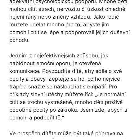
adekvátní psychologickou podporu. Mnohé děti
mohou cítit strach, nervozitu či úzkost ohledně
hojení rány nebo změny vzhledu. Jako rodič
můžete udělat mnoho pro to, abyste jim
pomohli cítit se lépe a podporovali jejich duševní
pohodu.
Jedním z nejefektivnějších způsobů, jak
nabídnout emoční oporu, je otevřená
komunikace. Povzbudíte dítě, aby sdílelo své
pocity a obavy. Zeptejte se ho, co ho nejvíce
trápí, a snažte se naslouchat s empatií. Pro
příklady slovní útěchy můžete říci: „Je normální
cítit se trochu vystrašeně, mnoho dětí prožívá
podobné pocity po zákroku. Jsem zde, abych ti
pomohl a podpořil tě.“
Ve prospěch dítěte může být také příprava na