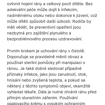
ovlivnit hojení rány a celkový pocit dítěte. Bez
adekvátní péče může dojít k infekcím,
nadměrnému otoku nebo dokonce k jizvení, což
může dítěti způsobit další úzkosti. Rodiče by
měli vědět, že preventivní opatření jsou
nezbytná pro zajištění plynulého a
bezproblémového procesu uzdravování.
Prvním krokem je uchování rány v čistotě.
Doporučuje se pravidelně měnit obvaz a
používat sterilní pomůcky při manipulaci s
ránou. Je také dobré sledovat případné
příznaky infekce, jako jsou zarudnutí, otok,
hnisání nebo zvýšená teplota, a pokud se
některý z těchto symptomů objeví, okamžitě
vyhledat lékaře. Dále je nutné chránit ránu před
přímým slunečním zářením. Používání
opalovacího krému s vysokým ochranným