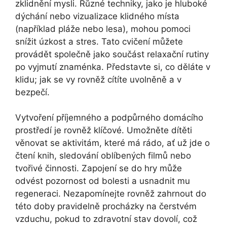
zklidnění mysli. Různé techniky, jako je hluboké
dýchání nebo vizualizace klidného místa
(například pláže nebo lesa), mohou pomoci
snížit úzkost a stres. Tato cvičení můžete
provádět společně jako součást relaxační rutiny
po vyjmutí znaménka. Představte si, co děláte v
klidu; jak se vy rovněž cítíte uvolněně a v
bezpečí.
Vytvoření příjemného a podpůrného domácího
prostředí je rovněž klíčové. Umožněte dítěti
věnovat se aktivitám, které má rádo, ať už jde o
čtení knih, sledování oblíbených filmů nebo
tvořivé činnosti. Zapojení se do hry může
odvést pozornost od bolesti a usnadnit mu
regeneraci. Nezapomínejte rovněž zahrnout do
této doby pravidelně procházky na čerstvém
vzduchu, pokud to zdravotní stav dovolí, což