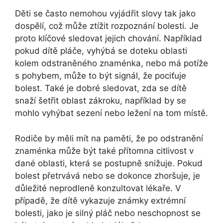
Děti se často nemohou vyjádřit slovy tak jako
dospělí, což může ztížit rozpoznání bolesti. Je
proto klíčové sledovat jejich chování. Například
pokud dítě pláče, vyhýbá se doteku oblasti
kolem odstraněného znaménka, nebo má potíže
s pohybem, může to být signál, že pociťuje
bolest. Také je dobré sledovat, zda se dítě
snaží šetřit oblast zákroku, například by se
mohlo vyhýbat sezení nebo ležení na tom místě.
Rodiče by měli mít na paměti, že po odstranění
znaménka může být také přítomna citlivost v
dané oblasti, která se postupně snižuje. Pokud
bolest přetrvává nebo se dokonce zhoršuje, je
důležité neprodleně konzultovat lékaře. V
případě, že dítě vykazuje známky extrémní
bolesti, jako je silný pláč nebo neschopnost se