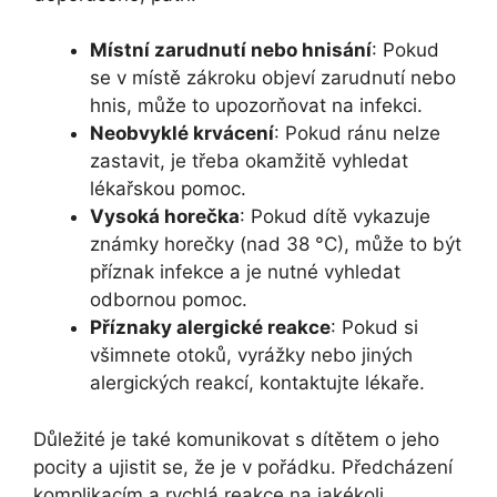
Místní zarudnutí nebo hnisání
: Pokud
se v místě zákroku objeví zarudnutí nebo
hnis, může to upozorňovat na infekci.
Neobvyklé krvácení
: Pokud ránu nelze
zastavit, je třeba okamžitě vyhledat
lékařskou pomoc.
Vysoká horečka
: Pokud dítě vykazuje
známky horečky (nad 38 °C), může to být
příznak infekce a je nutné vyhledat
odbornou pomoc.
Příznaky alergické reakce
: Pokud si
všimnete otoků, vyrážky nebo jiných
alergických reakcí, kontaktujte lékaře.
Důležité je také komunikovat s dítětem o jeho
pocity a ujistit se, že je v pořádku. Předcházení
komplikacím a rychlá reakce na jakékoli