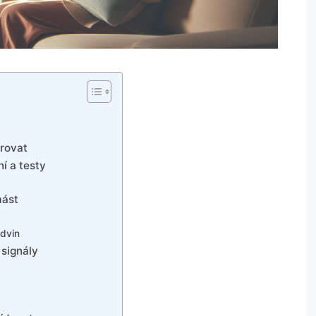
orovat
í a testy
mást
edvin
 signály