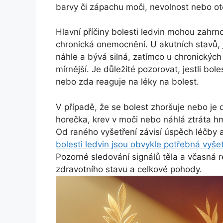
barvy či zápachu moči, nevolnost nebo o
Hlavní příčiny bolesti ledvin mohou zahr
chronická onemocnění. U akutních stavů, 
náhle a bývá silná, zatímco u chronických 
mírnější. Je důležité pozorovat, jestli bol
nebo zda reaguje na léky na bolest.
V případě, že se bolest zhoršuje nebo je
horečka, krev v moči nebo náhlá ztráta h
Od raného vyšetření závisí úspěch léčby a
bolesti ledvin jsou obvykle potřebná vyšet
Pozorné sledování signálů těla a včasná 
zdravotního stavu a celkové pohody.