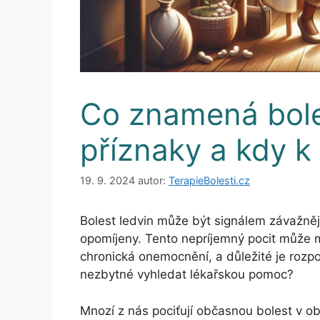
Co znamená bole
příznaky a kdy k 
19. 9. 2024
autor:
TerapieBolesti.cz
Bolest ledvin může být signálem závažněj
opomíjeny. Tento nepríjemný pocit může mí
chronická onemocnění, a důležité je rozpo
nezbytné vyhledat lékařskou pomoc?
Mnozí z nás pociťují občasnou bolest v obl