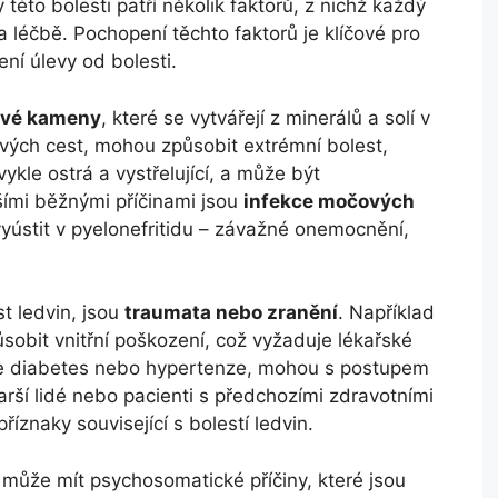
y této bolesti patří několik faktorů, z nichž každý
a léčbě. Pochopení těchto faktorů je klíčové pro
ní úlevy od bolesti.
ové kameny
, které se vytvářejí z minerálů a solí v
ých cest, mohou způsobit extrémní bolest,
ykle ostrá a vystřelující, a může být
šími běžnými příčinami jsou
infekce močových
yústit v pyelonefritidu – závažné onemocnění,
t ledvin, jsou
traumata nebo zranění
. Například
obit vnitřní poškození, což vyžaduje lékařské
 je diabetes nebo hypertenze, mohou s postupem
arší lidé nebo pacienti s předchozími zdravotními
říznaky související s bolestí ledvin.
n může mít psychosomatické příčiny, které jsou