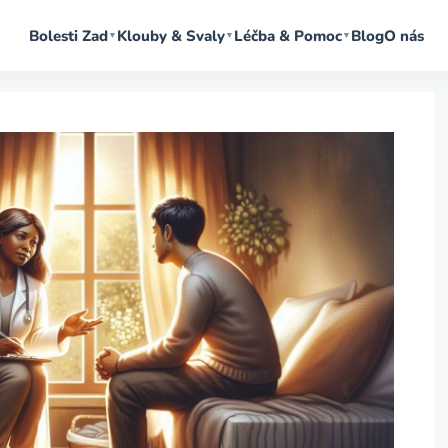
Bolesti Zad
Klouby & Svaly
Léčba & Pomoc
Blog
O nás
▼
▼
▼