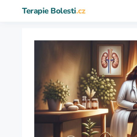
Přeskočit
Terapie Bolesti
.cz
na
obsah