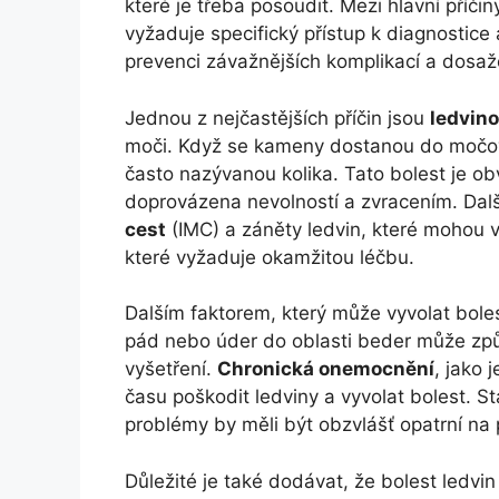
které je třeba posoudit. Mezi hlavní příčin
vyžaduje specifický přístup k diagnostice 
prevenci závažnějších komplikací a dosaže
Jednou z nejčastějších příčin jsou
ledvin
moči. Když se kameny dostanou do močov
často nazývanou kolika. Tato bolest je obv
doprovázena nevolností a zvracením. Dal
cest
(IMC) a záněty ledvin, které mohou v
které vyžaduje okamžitou léčbu.
Dalším faktorem, který může vyvolat boles
pád nebo úder do oblasti beder může způs
vyšetření.
Chronická onemocnění
, jako
času poškodit ledviny a vyvolat bolest. St
problémy by měli být obzvlášť opatrní na p
Důležité je také dodávat, že bolest ledvi