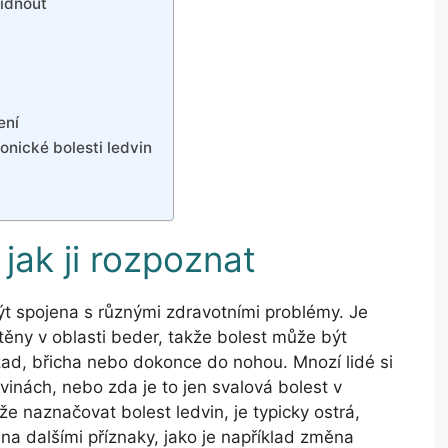
ídnout
ení
ronické bolesti ledvin
 jak ji rozpoznat
být spojena s různými zdravotními problémy. Je
stěny v oblasti beder, takže bolest může být
zad, břicha nebo dokonce do nohou. Mnozí lidé si
edvinách, nebo zda je to jen svalová bolest v
e naznačovat bolest ledvin, je typicky ostrá,
a dalšími příznaky, jako je například změna