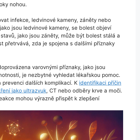
toky nohou.
novat infekce, ledvinové kameny, záněty nebo
jako jsou ledvinové kameny, se bolest objeví
stavů, jako jsou záněty, může být bolest stálá a
est přetrvává, zda je spojena s dalšími příznaky
 doprovázena varovnými příznaky, jako jsou
motnosti, je nezbytné vyhledat lékařskou pomoc.
 prevenci dalších komplikací. K
identifikaci příčin
ření jako ultrazvuk
, CT nebo odběry krve a moči.
reakce mohou výrazně přispět k zlepšení