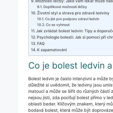
Možnosti léčby: Jaké vám lékař může nab
Doplňkové možnosti léčby
Životní styl a strava pro zdravé ledviny
Co jíst pro podporu zdraví ledvin
Co se vyhnout
Jak zvládat bolest ledvin: Tipy a doporuč
Psychologie bolesti: Jak si pomoci při ch
FAQ
K zapamatování
Co je bolest ledvin a
Bolest ledvin je často intenzivní a může 
důležité si uvědomit, že ledviny jsou umí
matoucí a může se šířit do různých částí 
nejsou jisti, zda pociťují bolest přímo v l
oblasti beder. Klíčovým znakem, který můž
bodavá bolest, která může být doprovázen