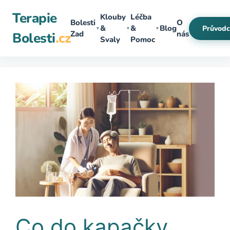
Přeskočit
Terapie
Klouby
Léčba
na
Bolesti
O
&
&
Blog
Průvodc
▼
▼
▼
obsah
Zad
nás
Bolesti
.cz
Svaly
Pomoc
Co do kapačky