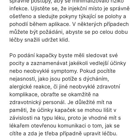
správné postupy, aby se minimalizovalo riziko
infekce. Ujistěte se, že injekční místo je správně
ošetřeno a sledujte pokyny týkající se polohy a
pohodlí během aplikace. V některých případech
můžete být požádáni, abyste se po celou dobu
léčby snažili udržet klid.
Po podání kapačky byste měli sledovat své
pocity a zaznamenávat jakékoli vedlejší účinky
nebo neobvyklé symptomy. Pokud pocítíte
nejasnosti, jako jsou potíže s dýcháním,
alergické reakce, či jiné neobvyklé zdravotní
komplikace, obraťte se okamžitě na
zdravotnický personál. Je důležité mít na
paměti, že účinky kapaček se mohou lišit v
závislosti na typu léku, proto je vhodné mít s
lékařem otevřenou komunikaci o tom, jak se
cítíte a zda je třeba případně upravit léčbu.