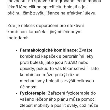
možnosti. Při správné integrované léčbě mohou
lékaři lépe cílit na specificitu bolesti a její
příčinu, čímž zvyšují šance na efektivní úlevu.
Zde je několik doporučení pro efektivní
kombinaci kapaček s jinými léčebnými
metodami:
Farmakologické kombinace:
Zvažte
kombinaci kapaček s perorálními léky
proti bolesti, jako jsou NSAID nebo
opioidy, pokud to váš lékař schválí. Tato
kombinace může pokrýt různé
mechanismy bolesti a zvýšit celkovou
účinnost.
Fyzioterapie:
Zařazení fyzioterapie do
vašeho léčebného plánu může pomoci
zlepšit mobility a posílit svaly, což může