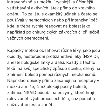
intravenózně a umožňují rychlejší a účinnější
vstřebávání aktivních látek přímo do krevního
oběhu. To zajišťuje okamžitý účinek a často se
používají v nemocnicích nebo při intenzivní péči,
kde je třeba rychle reagovat na bolest jako
například po chirurgických zákrocích či při léčbě
vážných onemocnění.
Kapačky mohou obsahovat různé léky, jako jsou
opioidy, nesteroidní protizánětlivé léky (NSAID),
anesteziologické látky a další. Každý z těchto
léků má svůj specifický způsob účinku, cílený na
zmírnění bolesti pomocí různých mechanismů.
Například opioidy přímo zasahují na receptory v
mozku a míše, čímž blokují pocity bolesti,
zatímco NSAID působí na enzymy, které hrají
roli v zánětlivých procesech těla, což pomáhá
snižovat bolest a zánět.