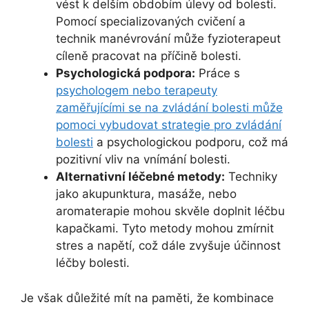
vést k delším obdobím úlevy od bolesti.
Pomocí specializovaných cvičení a
technik manévrování může fyzioterapeut
cíleně pracovat na příčině bolesti.
Psychologická podpora:
Práce s
psychologem nebo terapeuty
zaměřujícími se na zvládání bolesti může
pomoci vybudovat strategie pro zvládání
bolesti
a psychologickou podporu, což má
pozitivní vliv na vnímání bolesti.
Alternativní léčebné metody:
Techniky
jako akupunktura, masáže, nebo
aromaterapie mohou skvěle doplnit léčbu
kapačkami. Tyto metody mohou zmírnit
stres a napětí, což dále zvyšuje účinnost
léčby bolesti.
Je však důležité mít na paměti, že kombinace