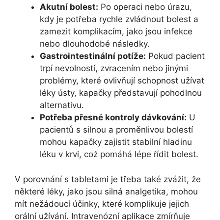
Akutní bolest:
Po operaci nebo úrazu,
kdy je potřeba rychle zvládnout bolest a
zamezit komplikacím, jako jsou infekce
nebo dlouhodobé následky.
Gastrointestinální potíže:
Pokud pacient
trpí nevolností, zvracením nebo jinými
problémy, které ovlivňují schopnost užívat
léky ústy, kapačky představují pohodlnou
alternativu.
Potřeba přesné kontroly dávkování:
U
pacientů s silnou a proměnlivou bolestí
mohou kapačky zajistit stabilní hladinu
léku v krvi, což pomáhá lépe řídit bolest.
V porovnání s tabletami je třeba také zvážit, že
některé léky, jako jsou silná analgetika, mohou
mít nežádoucí účinky, které komplikuje jejich
orální užívání. Intravenózní aplikace zmírňuje