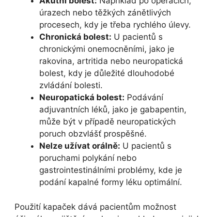
Akutní bolest:
Například po operacích,
úrazech nebo těžkých zánětlivých
procesech, kdy je třeba rychlého úlevy.
Chronická bolest:
U pacientů s
chronickými onemocněními, jako je
rakovina, artritida nebo neuropatická
bolest, kdy je důležité dlouhodobé
zvládání bolesti.
Neuropatická bolest:
Podávání
adjuvantních léků, jako je gabapentin,
může být v případě neuropatických
poruch obzvlášť prospěšné.
Nelze užívat orálně:
U pacientů s
poruchami polykání nebo
gastrointestinálními problémy, kde je
podání kapalné formy léku optimální.
Použití kapaček dává pacientům možnost