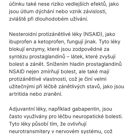
účinku také nese riziko vedlejších efektů, jako
jsou útlum dýchání nebo vznik závislosti,
zvláště při dlouhodobém užívání.
Nesteroidní protizánětlivé léky (NSAID), jako
ibuprofen a ketoprofen, fungují jinak. Tyto léky
blokují enzymy, které jsou zodpovědné za
syntézu prostaglandinů – látek, které zvyšují
bolest a zánět. Snížením hladin prostaglandinů
NSAID nejen zmírňují bolest, ale také mají
protizánětlivé vlastnosti, což je činí velmi
užitečnými při léčbě zánětlivých stavů, jako jsou
artritida nebo zranění.
Adjuvantní léky, například gabapentin, jsou
často využívány pro léčbu neuropatické bolesti.
Tyto léky působí tím, že ovlivňují
neurotransmitery v nervovém systému, což