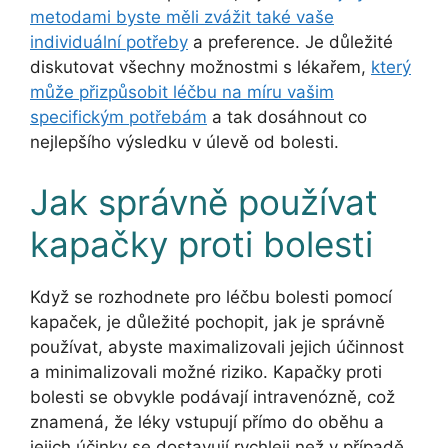
metodami byste měli zvážit také vaše
individuální potřeby
a preference. Je důležité
diskutovat všechny možnostmi s lékařem,
který
může přizpůsobit léčbu na míru vašim
specifickým potřebám
a tak dosáhnout co
nejlepšího výsledku v úlevě od bolesti.
Jak správně používat
kapačky proti bolesti
Když se rozhodnete pro léčbu bolesti pomocí
kapaček, je důležité pochopit, jak je správně
používat, abyste maximalizovali jejich účinnost
a minimalizovali možné riziko. Kapačky proti
bolesti se obvykle podávají intravenózně, což
znamená, že léky vstupují přímo do oběhu a
jejich účinky se dostavují rychleji než v případě