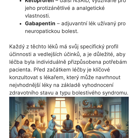
Ketoprofen
– další NSAID, využívané pro
jeho protizánětlivé a analgetické
vlastnosti.
Gabapentin
– adjuvantní lék užívaný pro
neuropatickou bolest.
Každý z těchto léků má svůj specifický profil
účinnosti a vedlejších účinků, a je důležité, aby
léčba byla individuálně přizpůsobena potřebám
pacienta. Před začátkem léčby je klíčové
konzultovat s lékařem, který může navrhnout
nejvhodnější léky na základě vyhodnocení
zdravotního stavu a typu bolestivého syndromu.