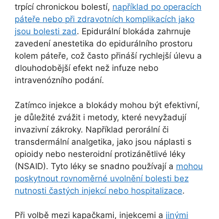
trpící chronickou bolestí,
například po operacích
páteře nebo při zdravotních komplikacích jako
jsou bolesti zad
. Epidurální blokáda zahrnuje
zavedení anestetika do epidurálního prostoru
kolem páteře, což často přináší rychlejší úlevu a
dlouhodobější efekt než infuze nebo
intravenózního podání.
Zatímco injekce a blokády mohou být efektivní,
je důležité zvážit i metody, které nevyžadují
invazivní zákroky. Například perorální či
transdermální analgetika, jako jsou náplasti s
opioidy nebo nesteroidní protizánětlivé léky
(NSAID). Tyto léky se snadno používají a
mohou
poskytnout rovnoměrné uvolnění bolesti bez
nutnosti častých injekcí nebo hospitalizace
.
Při volbě mezi kapačkami, injekcemi a
jinými