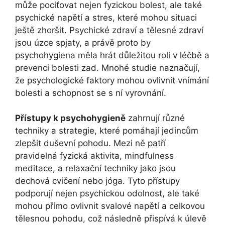
může pociťovat nejen fyzickou bolest, ale také
psychické napětí a stres, které mohou situaci
ještě zhoršit. Psychické zdraví a tělesné zdraví
jsou úzce spjaty, a právě proto by
psychohygiena měla hrát důležitou roli v léčbě a
prevenci bolesti zad. Mnohé studie naznačují,
že psychologické faktory mohou ovlivnit vnímání
bolesti a schopnost se s ní vyrovnání.
Přístupy k psychohygieně
zahrnují různé
techniky a strategie, které pomáhají jedincům
zlepšit duševní pohodu. Mezi ně patří
pravidelná fyzická aktivita, mindfulness
meditace, a relaxační techniky jako jsou
dechová cvičení nebo jóga. Tyto přístupy
podporují nejen psychickou odolnost, ale také
mohou přímo ovlivnit svalové napětí a celkovou
tělesnou pohodu, což následně přispívá k úlevě