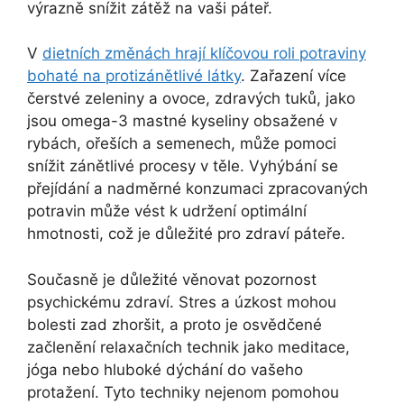
výrazně snížit zátěž na vaši páteř.
V
dietních změnách hrají klíčovou roli potraviny
bohaté na protizánětlivé látky
. Zařazení více
čerstvé zeleniny a ovoce, zdravých tuků, jako
jsou omega-3 mastné kyseliny obsažené v
rybách, ořeších a semenech, může pomoci
snížit zánětlivé procesy v těle. Vyhýbání se
přejídání a nadměrné konzumaci zpracovaných
potravin může vést k udržení optimální
hmotnosti, což je důležité pro zdraví páteře.
Současně je důležité věnovat pozornost
psychickému zdraví. Stres a úzkost mohou
bolesti zad zhoršit, a proto je osvědčené
začlenění relaxačních technik jako meditace,
jóga nebo hluboké dýchání do vašeho
protažení. Tyto techniky nejenom pomohou