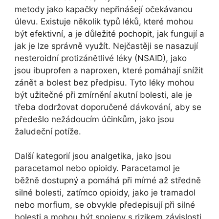
metody jako kapačky nepřinášejí očekávanou
úlevu. Existuje několik typů léků, které mohou
být efektivní, a je důležité pochopit, jak fungují a
jak je lze správně využít. Nejčastěji se nasazují
nesteroidní protizánětlivé léky (NSAID), jako
jsou ibuprofen a naproxen, které pomáhají snížit
zánět a bolest bez předpisu. Tyto léky mohou
být užitečné při zmírnění akutní bolesti, ale je
třeba dodržovat doporučené dávkování, aby se
předešlo nežádoucím účinkům, jako jsou
žaludeční potíže.
Další kategorií jsou analgetika, jako jsou
paracetamol nebo opioidy. Paracetamol je
běžně dostupný a pomáhá při mírné až středně
silné bolesti, zatímco opioidy, jako je tramadol
nebo morfium, se obvykle předepisují při silné
bolesti a mohou být spojeny s rizikem závislosti.