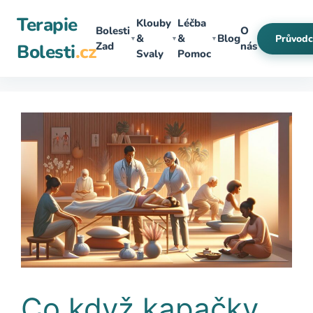
Přeskočit
Terapie
Klouby
Léčba
na
Bolesti
O
&
&
Blog
Průvodc
▼
▼
▼
obsah
Zad
nás
Bolesti
.cz
Svaly
Pomoc
Co když kapačky