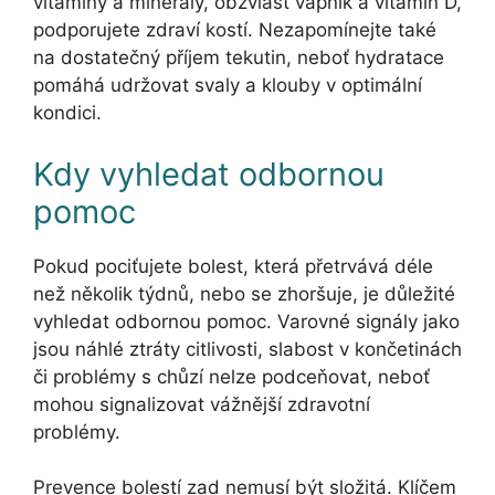
vitamíny a minerály, obzvlášť vápník a vitamin D,
podporujete zdraví kostí. Nezapomínejte také
na dostatečný příjem tekutin, neboť hydratace
pomáhá udržovat svaly a klouby v optimální
kondici.
Kdy vyhledat odbornou
pomoc
Pokud pociťujete bolest, která přetrvává déle
než několik týdnů, nebo se zhoršuje, je důležité
vyhledat odbornou pomoc. Varovné signály jako
jsou náhlé ztráty citlivosti, slabost v končetinách
či problémy s chůzí nelze podceňovat, neboť
mohou signalizovat vážnější zdravotní
problémy.
Prevence bolestí zad nemusí být složitá. Klíčem