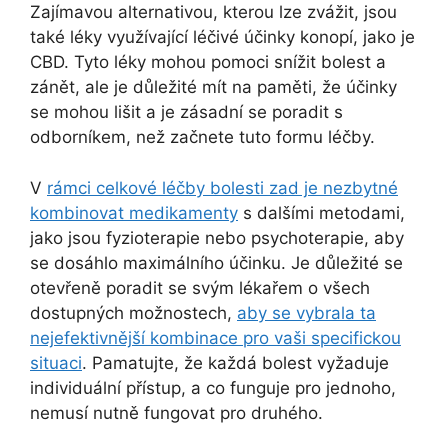
Zajímavou alternativou, kterou lze zvážit, jsou
také léky využívající léčivé účinky konopí, jako je
CBD. Tyto léky mohou pomoci snížit bolest a
zánět, ale je důležité mít na paměti, že účinky
se mohou lišit a je zásadní se poradit s
odborníkem, než začnete tuto formu léčby.
V
rámci celkové léčby bolesti zad je nezbytné
kombinovat medikamenty
s dalšími metodami,
jako jsou fyzioterapie nebo psychoterapie, aby
se dosáhlo maximálního účinku. Je důležité se
otevřeně poradit se svým lékařem o všech
dostupných možnostech,
aby se vybrala ta
nejefektivnější kombinace pro vaši specifickou
situaci
. Pamatujte, že každá bolest vyžaduje
individuální přístup, a co funguje pro jednoho,
nemusí nutně fungovat pro druhého.