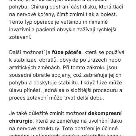
pohybu. Chirurg odstraní část disku, která tlačí
na nervové kořeny, čímž zmírní tlak a bolest.
Tento typ operace je většinou minimálně
invazivní a pacienti obvykle zažívají rychlejší
zotavení.
Další možností je
fúze páteře
, která se používá
k stabilizaci obratlů, obvykle po úrazech nebo
artritických změnách. Při tomto zákroku jsou
sousední obratle spojeny, což zabraňuje jejich
pohybu a poskytuje stabilitu. I když fúze může
úlevu přinést, jedná se o složitější proceduru a
proces zotavení může trvat delší dobu.
Je také důležité zmínit možnost
dekompresní
chirurgie
, která se zaměřuje na uvolnění tlaku
na nervové struktury. Toto opatření je účinné
zejména v případech stenózy páteřního kanálu,