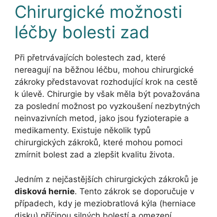
Chirurgické možnosti
léčby bolesti zad
Při přetrvávajících bolestech zad, které
nereagují na běžnou léčbu, mohou chirurgické
zákroky představovat rozhodující krok na cestě
k úlevě. Chirurgie by však měla být považována
za poslední možnost po vyzkoušení nezbytných
neinvazivních metod, jako jsou fyzioterapie a
medikamenty. Existuje několik typů
chirurgických zákroků, které mohou pomoci
zmírnit bolest zad a zlepšit kvalitu života.
Jedním z nejčastějších chirurgických zákroků je
disková hernie
. Tento zákrok se doporučuje v
případech, kdy je meziobratlová kýla (herniace
disku) příčinou silných bolestí a omezení