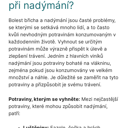
při nadýmání?
Bolest břicha a nadýmání jsou časté problémy,
se kterými se setkává mnoho lidí, a to často
kvůli nevhodným potravinám konzumovaným v
každodenním životě. Vyhnout se určitým
potravinám může výrazně přispět k úlevě a
zlepšení trávení. Jedním z hlavních viníků
nadýmání jsou potraviny bohaté na vlákninu,
zejména pokud jsou konzumovány ve velkém
množství a náhle. Je důležité se zaměřit na tyto
potraviny a přizpůsobit je svému trávení.
Potraviny, kterým se vyhněte:
Mezi nejčastější
potraviny, které mohou způsobit nadýmání,
patří:
Luštěniny:
Fazole, čočka a hrách