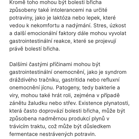
Kromě toho mohou být bolesti břicha
způsobeny také intolerancemi na určité
potraviny, jako je laktóza nebo lepek, které
vedou k nekomfortu a nadýmání. Stres, úzkost
a další emocionální faktory dále mohou vyvolat
gastrointestinální reakce, které se projevují
právě bolestí břicha.
Dalšími častými příčinami mohou být
gastrointestinální onemocnění, jako je syndrom
dráždivého tračníku, gastritida nebo refluxní
onemocnění jícnu. Patogeny, tedy bakterie a
viry, mohou také hrát roli, zejména v případě
zánětu žaludku nebo střev. Existence plynatosti,
která často doprovází bolesti břicha, může být
způsobena nadměrnou produkcí plynů v
trávicím traktu, což může být důsledkem
fermentace nestrávených potravin.