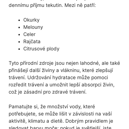
dennímu příjmu tekutin. Mezi ně patří:
Okurky
Melouny
Celer
Rajčata
Citrusové plody
Tyto přírodní zdroje jsou nejen lahodné, ale také
přinášejí další živiny a vlákninu, které zlepšují
trávení. Udržování hydratace může pomoci
rozředit trávení a umožnit lepší absorpci živin,
což je zásadní pro zdravé trávení.
Pamatujte si, že množství vody, které
potřebujete, se může lišit v závislosti na vaší
aktivitě, klimatu a dietě. Dobrým pravidlem je
sledovat barvu moče; pokud je světlejší, jste