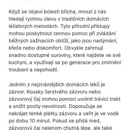
Když se objeví bolesti břicha, mnozí z nás
hledají rychlou úlevu v tradičních domácích
léčebných metodách. Tyto přírodní přístupy
mohou poskytnout cennou pomoc při zvládání
běžných zažívacích obtíží, jako jsou nadýmání,
křeče nebo diskomfort. Obvykle zahrnují
snadno dostupné suroviny, které najdete ve své
kuchyni, a využívají se po generace pro zmírnění
troubení a nepohodlí.
Jedním z nejznámějších domácích léků je
zázvor. Kousky čerstvého zázvoru nebo
zázvorový čaj mohou pomoci uvolnit trávicí trakt
a snížit pocity nevolnosti. Doporučuje se
nakrájet tenké plátky zázvoru a vařit je ve vodě
po dobu 10 minut. Pokud se přidá med,
zázvorový čaj nejenom chutná lépe, ale také