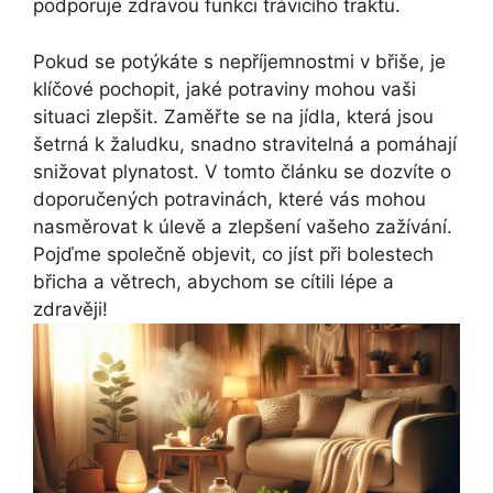
podporuje zdravou funkci trávicího traktu.
Pokud se potýkáte s nepříjemnostmi v břiše, je
klíčové pochopit, jaké potraviny mohou vaši
situaci zlepšit. Zaměřte se na jídla, která jsou
šetrná k žaludku, snadno stravitelná a pomáhají
snižovat plynatost. V tomto článku se dozvíte o
doporučených potravinách, které vás mohou
nasměrovat k úlevě a zlepšení vašeho zažívání.
Pojďme společně objevit, co jíst při bolestech
břicha a větrech, abychom se cítili lépe a
zdravěji!