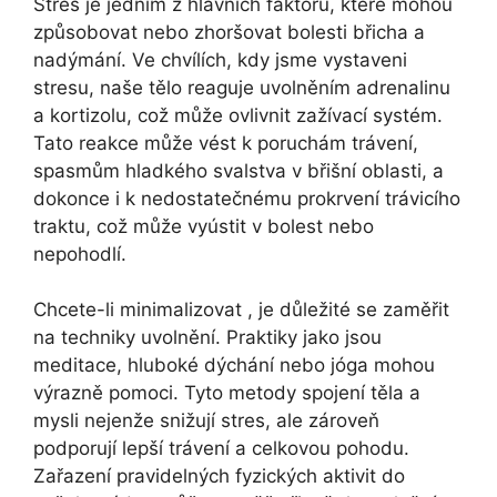
Stres je jedním z hlavních faktorů, které mohou
způsobovat nebo zhoršovat bolesti břicha a
nadýmání. Ve chvílích, kdy jsme vystaveni
stresu, naše tělo reaguje uvolněním adrenalinu
a kortizolu, což může ovlivnit zažívací systém.
Tato reakce může vést k poruchám trávení,
spasmům hladkého svalstva v břišní oblasti, a
dokonce i k nedostatečnému prokrvení trávicího
traktu, což může vyústit v bolest nebo
nepohodlí.
Chcete-li minimalizovat , je důležité se zaměřit
na techniky uvolnění. Praktiky jako jsou
meditace, hluboké dýchání nebo jóga mohou
výrazně pomoci. Tyto metody spojení těla a
mysli nejenže snižují stres, ale zároveň
podporují lepší trávení a celkovou pohodu.
Zařazení pravidelných fyzických aktivit do