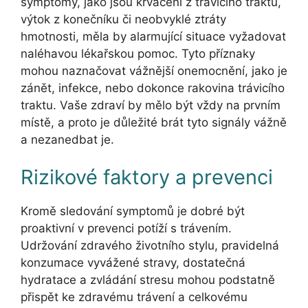
symptomy, jako jsou krvácení z trávicího traktu,
výtok z konečníku či neobvyklé ztráty
hmotnosti, měla by alarmující situace vyžadovat
naléhavou lékařskou pomoc. Tyto příznaky
mohou naznačovat vážnější onemocnění, jako je
zánět, infekce, nebo dokonce rakovina trávicího
traktu. Vaše zdraví by mělo být vždy na prvním
místě, a proto je důležité brát tyto signály vážně
a nezanedbat je.
Rizikové faktory a prevenci
Kromě sledování symptomů je dobré být
proaktivní v prevenci potíží s trávením.
Udržování zdravého životního stylu, pravidelná
konzumace vyvážené stravy, dostatečná
hydratace a zvládání stresu mohou podstatně
přispět ke zdravému trávení a celkovému