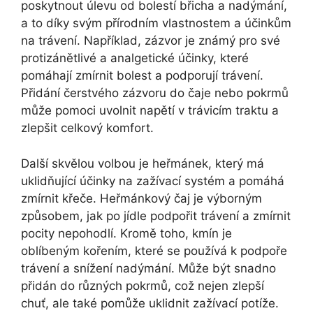
poskytnout úlevu od bolestí břicha a nadýmání,
a to díky svým přírodním vlastnostem a účinkům
na trávení. Například, zázvor je známý pro své
protizánětlivé a analgetické účinky, které
pomáhají zmírnit bolest a podporují trávení.
Přidání čerstvého zázvoru do čaje nebo pokrmů
může pomoci uvolnit napětí v trávicím traktu a
zlepšit celkový komfort.
Další skvělou volbou je heřmánek, který má
uklidňující účinky na zažívací systém a pomáhá
zmírnit křeče. Heřmánkový čaj je výborným
způsobem, jak po jídle podpořit trávení a zmírnit
pocity nepohodlí. Kromě toho, kmín je
oblíbeným kořením, které se používá k podpoře
trávení a snížení nadýmání. Může být snadno
přidán do různých pokrmů, což nejen zlepší
chuť, ale také pomůže uklidnit zažívací potíže.