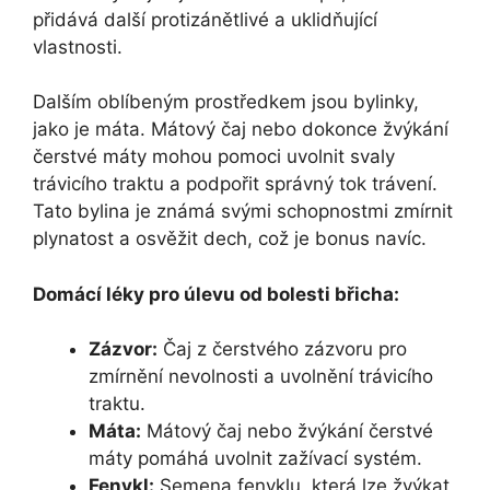
přidává další protizánětlivé a uklidňující
vlastnosti.
Dalším oblíbeným prostředkem jsou bylinky,
jako je máta. Mátový čaj nebo dokonce žvýkání
čerstvé máty mohou pomoci uvolnit svaly
trávicího traktu a podpořit správný tok trávení.
Tato bylina je známá svými schopnostmi zmírnit
plynatost a osvěžit dech, což je bonus navíc.
Domácí léky pro úlevu od bolesti břicha:
Zázvor:
Čaj z čerstvého zázvoru pro
zmírnění nevolnosti a uvolnění trávicího
traktu.
Máta:
Mátový čaj nebo žvýkání čerstvé
máty pomáhá uvolnit zažívací systém.
Fenykl:
Semena fenyklu, která lze žvýkat