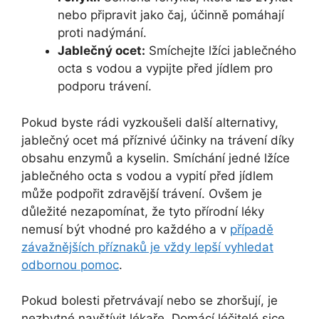
nebo připravit jako čaj, účinně pomáhají
proti nadýmání.
Jablečný ocet:
Smíchejte lžíci jablečného
octa s vodou a vypijte před jídlem pro
podporu trávení.
Pokud byste rádi vyzkoušeli další alternativy,
jablečný ocet má příznivé účinky na trávení díky
obsahu enzymů a kyselin. Smíchání jedné lžíce
jablečného octa s vodou a vypití před jídlem
může podpořit zdravější trávení. Ovšem je
důležité nezapomínat, že tyto přírodní léky
nemusí být vhodné pro každého a v
případě
závažnějších příznaků je vždy lepší vyhledat
odbornou pomoc
.
Pokud bolesti přetrvávají nebo se zhoršují, je
nezbytné navštívit lékaře. Domácí léčitelé sice