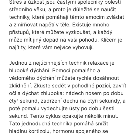
Stres a úzkost jsou častými společníky bolestí
středního věku, a proto je důležité se naučit
techniky, které pomáhají těmto emocím zvládat
a zmírňovat napětí v těle. Existuje mnoho
přístupů, které můžete vyzkoušet, a každý
může mít jiný dopad na vaši pohodu. Klíčem je
najít ty, které vám nejvíce vyhovují.
Jednou z nejúčinnějších technik relaxace je
hluboké dýchání. Pomocí pomalého a
vědomého dýchání můžete rychle dosáhnout
zklidnění. Zkuste sedět v pohodlné pozici, zavřít
oči a dýchat zhluboka: nádech nosem po dobu
čtyř sekund, zadržení dechu na čtyři sekundy, a
poté pomalu vydechujte ústy po dobu šesti
sekund. Tento cyklus opakujte několik minut.
Tato jednoduchá technika pomáhá snížit
hladinu kortizolu, hormonu spojeného se