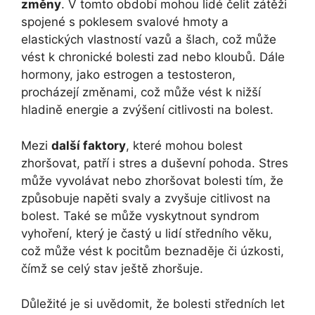
změny
. V tomto období mohou lidé čelit zátěži
spojené s poklesem svalové hmoty a
elastických vlastností vazů a šlach, což může
vést k chronické bolesti zad nebo kloubů. Dále
hormony, jako estrogen a testosteron,
procházejí změnami, což může vést k nižší
hladině energie a zvýšení citlivosti na bolest.
Mezi
další faktory
, které mohou bolest
zhoršovat, patří i stres a duševní pohoda. Stres
může vyvolávat nebo zhoršovat bolesti tím, že
způsobuje napěti svaly a zvyšuje citlivost na
bolest. Také se může vyskytnout syndrom
vyhoření, který je častý u lidí středního věku,
což může vést k pocitům beznaděje či úzkosti,
čímž se celý stav ještě zhoršuje.
Důležité je si uvědomit, že bolesti středních let