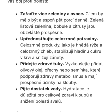
váš boj proti bolesti:
Zařaďte více zeleniny a ovoce
: Cílem by
mělo být alespoň pět porcí denně. Zelená
listová zelenina, bobule a citrusy jsou
obzvláště prospěšné.
Upřednostňujte celozrnné potraviny
:
Celozrnné produkty, jako je hnědá rýže a
celozrnný chléb, stabilizují hladinu cukru
v krvi a snižují záněty.
Přidejte zdravé tuky
: Vyzkoušejte přidat
olivový olej, ořechy nebo semínka, které
podporují zdravý metabolismus a mají
prospěšné účinky na klouby.
Pijte dostatek vody
: Hydratace je
důležitá pro celkové zdraví kloubů a
snížení bolesti svalů.