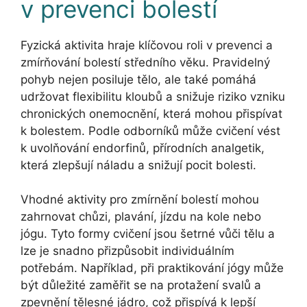
v prevenci bolestí
Fyzická aktivita hraje klíčovou roli v prevenci a
zmírňování bolestí středního věku. Pravidelný
pohyb nejen posiluje tělo, ale také pomáhá
udržovat flexibilitu kloubů a snižuje riziko vzniku
chronických onemocnění, která mohou přispívat
k bolestem. Podle odborníků může cvičení vést
k uvolňování endorfinů, přírodních analgetik,
která zlepšují náladu a snižují pocit bolesti.
Vhodné aktivity pro zmírnění bolestí mohou
zahrnovat chůzi, plavání, jízdu na kole nebo
jógu. Tyto formy cvičení jsou šetrné vůči tělu a
lze je snadno přizpůsobit individuálním
potřebám. Například, při praktikování jógy může
být důležité zaměřit se na protažení svalů a
zpevnění tělesné jádro, což přispívá k lepší