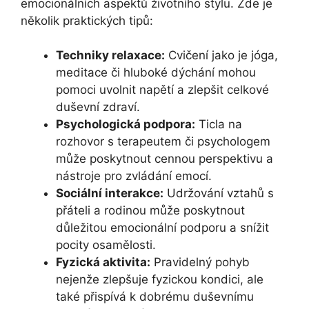
emocionálních aspektů životního stylu. Zde je
několik praktických tipů:
Techniky relaxace:
Cvičení jako je jóga,
meditace či hluboké dýchání mohou
pomoci uvolnit napětí a zlepšit celkové
duševní zdraví.
Psychologická podpora:
Ticla na
rozhovor s terapeutem či psychologem
může poskytnout cennou perspektivu a
nástroje pro zvládání emocí.
Sociální interakce:
Udržování vztahů s
přáteli a rodinou může poskytnout
důležitou emocionální podporu a snížit
pocity osamělosti.
Fyzická aktivita:
Pravidelný pohyb
nejenže zlepšuje fyzickou kondici, ale
také přispívá k dobrému duševnímu