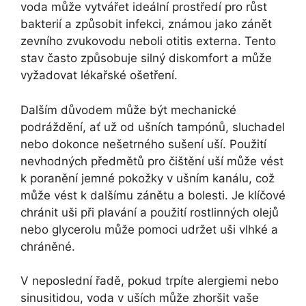
voda může vytvářet ideální prostředí pro růst
bakterií a způsobit infekci, známou jako zánět
zevního zvukovodu neboli otitis externa. Tento
stav často způsobuje silný diskomfort a může
vyžadovat lékařské ošetření.
Dalším důvodem může být mechanické
podráždění, ať už od ušních tampónů, sluchadel
nebo dokonce nešetrného sušení uší. Použití
nevhodných předmětů pro čištění uší může vést
k poranění jemné pokožky v ušním kanálu, což
může vést k dalšímu zánětu a bolesti. Je klíčové
chránit uši při plavání a použití rostlinných olejů
nebo glycerolu může pomoci udržet uši vlhké a
chráněné.
V neposlední řadě, pokud trpíte alergiemi nebo
sinusitidou, voda v uších může zhoršit vaše