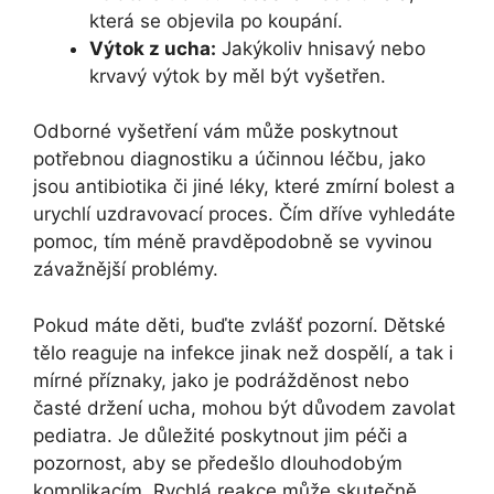
která se objevila po koupání.
Výtok z ucha:
Jakýkoliv hnisavý nebo
krvavý výtok by měl být vyšetřen.
Odborné vyšetření vám může poskytnout
potřebnou diagnostiku a účinnou léčbu, jako
jsou antibiotika či jiné léky, které zmírní bolest a
urychlí uzdravovací proces. Čím dříve vyhledáte
pomoc, tím méně pravděpodobně se vyvinou
závažnější problémy.
Pokud máte děti, buďte zvlášť pozorní. Dětské
tělo reaguje na infekce jinak než dospělí, a tak i
mírné příznaky, jako je podrážděnost nebo
časté držení ucha, mohou být důvodem zavolat
pediatra. Je důležité poskytnout jim péči a
pozornost, aby se předešlo dlouhodobým
komplikacím. Rychlá reakce může skutečně