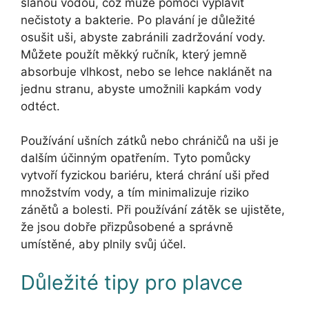
slanou vodou, což může pomoci vyplavit
nečistoty a bakterie. Po plavání je důležité
osušit uši, abyste zabránili zadržování vody.
Můžete použít měkký ručník, který jemně
absorbuje vlhkost, nebo se lehce naklánět na
jednu stranu, abyste umožnili kapkám vody
odtéct.
Používání ušních zátků nebo chráničů na uši je
dalším účinným opatřením. Tyto pomůcky
vytvoří fyzickou bariéru, která chrání uši před
množstvím vody, a tím minimalizuje riziko
zánětů a bolesti. Při používání zátěk se ujistěte,
že jsou dobře přizpůsobené a správně
umístěné, aby plnily svůj účel.
Důležité tipy pro plavce