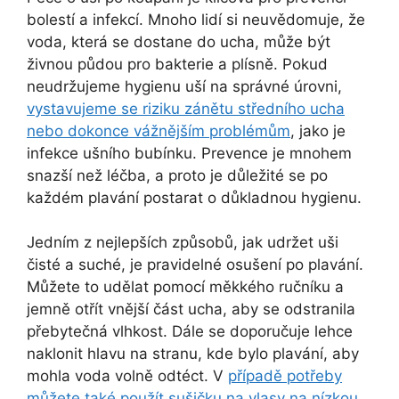
bolestí a infekcí. Mnoho lidí si neuvědomuje, že
voda, která se dostane do ucha, může být
živnou půdou pro bakterie a plísně. Pokud
neudržujeme hygienu uší na správné úrovni,
vystavujeme se riziku zánětu středního ucha
nebo dokonce vážnějším problémům
, jako je
infekce ušního bubínku. Prevence je mnohem
snazší než léčba, a proto je důležité se po
každém plavání postarat o důkladnou hygienu.
Jedním z nejlepších způsobů, jak udržet uši
čisté a suché, je pravidelné osušení po plavání.
Můžete to udělat pomocí měkkého ručníku a
jemně otřít vnější část ucha, aby se odstranila
přebytečná vlhkost. Dále se doporučuje lehce
naklonit hlavu na stranu, kde bylo plavání, aby
mohla voda volně odtéct. V
případě potřeby
můžete také použít sušičku na vlasy na nízkou