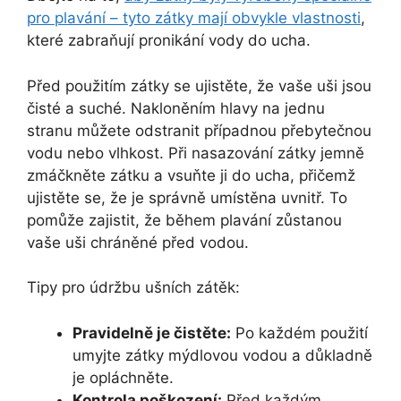
pro plavání – tyto zátky mají obvykle vlastnosti
,
které zabraňují pronikání vody do ucha.
Před použitím zátky se ujistěte, že vaše uši jsou
čisté a suché. Nakloněním hlavy na jednu
stranu můžete odstranit případnou přebytečnou
vodu nebo vlhkost. Při nasazování zátky jemně
zmáčkněte zátku a vsuňte ji do ucha, přičemž
ujistěte se, že je správně umístěna uvnitř. To
pomůže zajistit, že během plavání zůstanou
vaše uši chráněné před vodou.
Tipy pro údržbu ušních zátěk:
Pravidelně je čistěte:
Po každém použití
umyjte zátky mýdlovou vodou a důkladně
je opláchněte.
Kontrola poškození:
Před každým