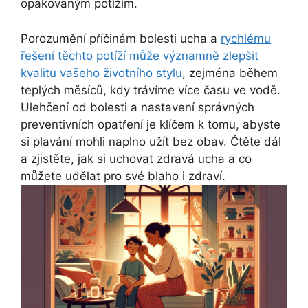
opakovaným potížím.
Porozumění příčinám bolesti ucha a
rychlému
řešení těchto potíží může významně zlepšit
kvalitu vašeho životního stylu
, zejména během
teplých měsíců, kdy trávíme více času ve vodě.
Ulehčení od bolesti a nastavení správných
preventivních opatření je klíčem k tomu, abyste
si plavání mohli naplno užít bez obav. Čtěte dál
a zjistěte, jak si uchovat zdravá ucha a co
můžete udělat pro své blaho i zdraví.