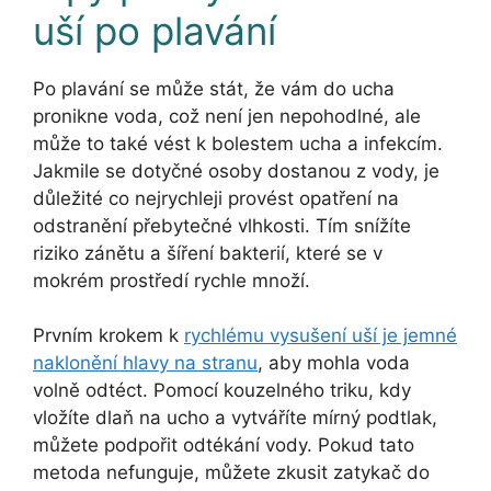
uší po plavání
Po plavání se může stát, že vám do ucha
pronikne voda, což není jen nepohodlné, ale
může to také vést k bolestem ucha a infekcím.
Jakmile se dotyčné osoby dostanou z vody, je
důležité co nejrychleji provést opatření na
odstranění přebytečné vlhkosti. Tím snížíte
riziko zánětu a šíření bakterií, které se v
mokrém prostředí rychle množí.
Prvním krokem k
rychlému vysušení uší je jemné
naklonění hlavy na stranu
, aby mohla voda
volně odtéct. Pomocí kouzelného triku, kdy
vložíte dlaň na ucho a vytváříte mírný podtlak,
můžete podpořit odtékání vody. Pokud tato
metoda nefunguje, můžete zkusit zatykač do