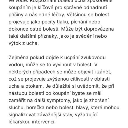
ve vodě. Rozpoznání bolesti ucha způsobené
koupáním je klíčové pro správné odhadnutí
příčiny a následné léčby. Většinou se bolest
projevuje jako pocity tlaku, píchání nebo
dokonce ostré bolesti. Může být doprovázena
také dalšími příznaky, jako je svědění nebo
výtok z ucha.
Zejména pokud dojde k ucpání zvukovodu
vodou, může se to vyvinout v bolest. V
některých případech se může objevit i zánět,
což se projevuje zvýšenou citlivostí v oblasti
ucha a otokem. Je důležité si uvědomit, že při
nástupu bolesti po koupání byste se měli
zaměřit na další symptomy, jako je zhoršení
sluchu, horečka nebo bolesti hlavy, které mohou
signalizovat závažnější stav, vyžadující
lékařskou intervenci.