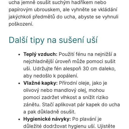
ucha jemně osušit suchým hadříkem nebo
papírovým ubrouskem, ale vyhněte se vkládání
jakýchkoli předmětů do ucha, abyste se vyhnuli
poškození.
Další tipy na sušení uší
Teplý vzduch:
Použití fénu na nejnižší a
nejchladnější úroveň může pomoci sušit
uši. Udržujte fén alespoň 30 cm daleko,
aby nedošlo k popálení.
Vlažné kapky:
Přírodní oleje, jako je
olivový nebo mandlový olej, mohou
pomoci zadržet vlhkost a snížit riziko
zánětu. Stačí aplikovat pár kapek do ucha
a pak důkladně osušit.
Hygienické návyky:
Po plavání je
důležité dodržovat hygienu uší. Ujistěte