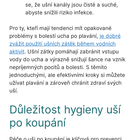
se, že ušní kanály jsou čisté a suché,
abyste snížili riziko infekce.
Pro ty, kteří mají tendenci mít opakované
problémy s bolestí ucha po plavání,
je dobré
zvážit použití ušních zátěk během vodních
aktivit
. Ušní zátky pomáhají zabránit vstupu
vody do ucha a výrazně snižují šance na vznik
nepríjemných pocitů a bolesti. S těmito
jednoduchými, ale efektivními kroky si můžete
užívat plavání a zároveň chránit zdraví svých
uší.
Důležitost hygieny uší
po koupání
Péče o uši po koupání je klíčová pro prevenci