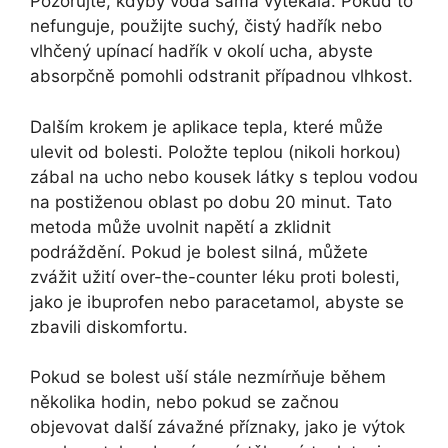
Pozorujte, kdyby voda sama vytékala. Pokud to
nefunguje, použijte suchý, čistý hadřík nebo
vlhčený upínací hadřík v okolí ucha, abyste
absorpčně pomohli odstranit případnou vlhkost.
Dalším krokem je aplikace tepla, které může
ulevit od bolesti. Položte teplou (nikoli horkou)
zábal na ucho nebo kousek látky s teplou vodou
na postiženou oblast po dobu 20 minut. Tato
metoda může uvolnit napětí a zklidnit
podráždění. Pokud je bolest silná, můžete
zvážit užití over-the-counter léku proti bolesti,
jako je ibuprofen nebo paracetamol, abyste se
zbavili diskomfortu.
Pokud se bolest uší stále nezmírňuje během
několika hodin, nebo pokud se začnou
objevovat další závažné příznaky, jako je výtok