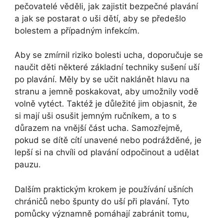
pečovatelé věděli, jak zajistit bezpečné plavání
a jak se postarat o uši dětí, aby se předešlo
bolestem a případným infekcím.
Aby se zmírnil riziko bolesti ucha, doporučuje se
naučit děti některé základní techniky sušení uší
po plavání. Měly by se učit naklánět hlavu na
stranu a jemně poskakovat, aby umožnily vodě
volně vytéct. Taktéž je důležité jim objasnit, že
si mají uši osušit jemným ručníkem, a to s
důrazem na vnější část ucha. Samozřejmě,
pokud se dítě cítí unavené nebo podrážděné, je
lepší si na chvíli od plavání odpočinout a udělat
pauzu.
Dalším praktickým krokem je používání ušních
chráničů nebo špunty do uší při plavání. Tyto
pomůcky významně pomáhají zabránit tomu,