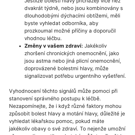
Jestliže bolesti hlavy přicházejí více než
dvakrát týdně, nebo jsou kombinovány s
dlouhodobými dýchacími obtížemi, měli
byste vyhledat odborníka, aby
prozkoumal možné příčiny a doporučil
vhodnou léčbu.
Změny v vašem zdraví:
Jakékoliv
zhoršení chronických onemocnění, jako
jsou astma nebo jiná plicní onemocnění,
doprovázené bolestmi hlavy, může
signalizovat potřebu urgentního vyšetření.
Vyhodnocení těchto signálů může pomoci při
stanovení správného postupu k léčbě.
Nezapomínejte, že i když různé faktory mohou
způsobit bolest hlavy a motání hlavy, důležité je
vyhledat lékařskou pomoc, pokud máte
jakékoliv obavy o své zdraví. To nejenže umožní