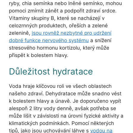
ryby, chia semínka nebo lněné semínko, mohou
pomoci zmírnit zánět a podpořit zdraví srdce.
Vitaminy skupiny B, které se nacházejí v
celozrnných produktech, ořeších a zelené
zelenině,
jsou rovněž nezbytné pro udržení
dobré funkce nervového systému
a snížení
stresového hormonu kortizolu, který může
přispět k bolestem hlavy.
Důležitost hydratace
Voda hraje klíčovou roli ve všech oblastech
našeho zdraví. Dehydratace může snadno vést
k bolestem hlavy a únavě. Je doporučeno vypít
alespoň 2 litry vody denně, avšak potřeba se
může lišit v závislosti na úrovni fyzické aktivity a
klimatických podmínkách. Pomocí některých
tipů, jako jsou uchovávání láhve s
vodou na