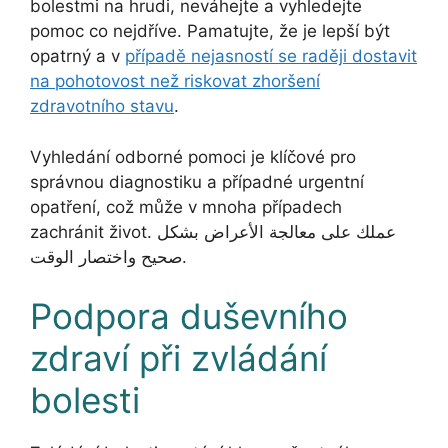
bolestmi na hrudi, neváhejte a vyhledejte
pomoc co nejdříve. Pamatujte, že je lepší být
opatrný a v
případě nejasností se raději dostavit
na pohotovost než riskovat zhoršení
zdravotního stavu
.
Vyhledání odborné pomoci je klíčové pro
správnou diagnostiku a případné urgentní
opatření, což může v mnoha případech
zachránit život. عملك على معالجة الأعراض بشكل
صحيح واختصار الوقت.
Podpora duševního
zdraví při zvládání
bolesti