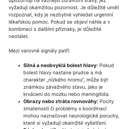
upozorňují na vážnější zdravotní stavy, jež
vyžadují okamžitou pozornost. Je důležité umět
rozpoznat, kdy je nezbytné vyhledat urgentní
lékařskou pomoc. Pokud se objeví náhle a v
kombinaci s dalšími příznaky, je důležité
neotálet.
Mezi varovné signály patří:
Silná a neobvyklá bolest hlavy:
Pokud
bolest hlavy nastane prudce a má
charakter „nízkého hromu“, může být
známkou závažného stavu, jako je
krvácení do mozku nebo meningitida.
Obrazy nebo ztráta rovnováhy:
Pocity
zmatenosti či problémy s koordinací
mohou naznačovat neurologické poruchy,
které si vyžadují okamžité vyšetření.