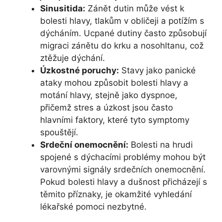
Sinusitida:
Zánět dutin může vést k
bolesti hlavy, tlakům v obličeji a potížím s
dýcháním. Ucpané dutiny často způsobují
migraci zánětu do krku a nosohltanu, což
ztěžuje dýchání.
Úzkostné poruchy:
Stavy jako panické
ataky mohou způsobit bolesti hlavy a
motání hlavy, stejně jako dyspnoe,
přičemž stres a úzkost jsou často
hlavními faktory, které tyto symptomy
spouštějí.
Srdeční onemocnění:
Bolesti na hrudi
spojené s dýchacími problémy mohou být
varovnými signály srdečních onemocnění.
Pokud bolesti hlavy a dušnost přicházejí s
těmito příznaky, je okamžité vyhledání
lékařské pomoci nezbytné.