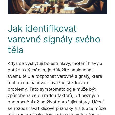
Jak identifikovat
varovné signály svého
těla
Když se vyskytují bolesti hlavy, motání hlavy a
potíže s dýcháním, je důležité naslouchat
svému tělu a rozpoznat varovné signály, které
mohou naznačovat závažnější zdravotní
problémy. Tato symptomatologie může být
způsobena celou řadou faktorů, od běžných
onemocnění až po život ohrožující stavy. Učení
se rozpoznávat klíčové příznaky a situace může
hrát zásadní roli v tom, zda reagujete včas a