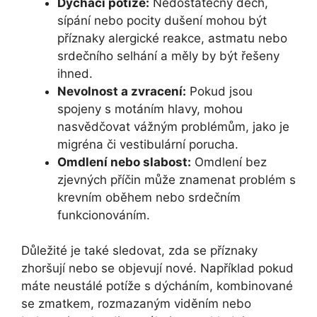
Dýchací potíže:
Nedostatečný dech,
sípání nebo pocity dušení mohou být
příznaky alergické reakce, astmatu nebo
srdečního selhání a měly by být řešeny
ihned.
Nevolnost a zvracení:
Pokud jsou
spojeny s motáním hlavy, mohou
nasvědčovat vážným problémům, jako je
migréna či vestibulární porucha.
Omdlení nebo slabost:
Omdlení bez
zjevných příčin může znamenat problém s
krevním oběhem nebo srdečním
funkcionováním.
Důležité je také sledovat, zda se příznaky
zhoršují nebo se objevují nové. Například pokud
máte neustálé potíže s dýcháním, kombinované
se zmatkem, rozmazaným viděním nebo