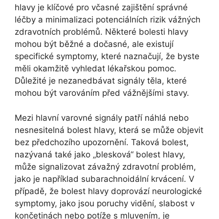
hlavy je klíčové pro včasné zajištění správné
léčby a minimalizaci potenciálních rizik vážných
zdravotních problémů. Některé bolesti hlavy
mohou být běžné a dočasné, ale existují
specifické symptomy, které naznačují, že byste
měli okamžitě vyhledat lékařskou pomoc.
Důležité je nezanedbávat signály těla, které
mohou být varováním před vážnějšími stavy.
Mezi hlavní varovné signály patří náhlá nebo
nesnesitelná bolest hlavy, která se může objevit
bez předchozího upozornění. Taková bolest,
nazývaná také jako „blesková“ bolest hlavy,
může signalizovat závažný zdravotní problém,
jako je například subarachnoidální krvácení. V
případě, že bolest hlavy doprovází neurologické
symptomy, jako jsou poruchy vidění, slabost v
končetinách nebo potíže s mluvením, je