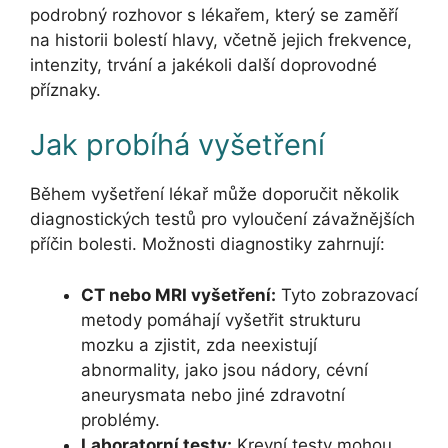
podrobný rozhovor s lékařem, který se zaměří
na historii bolestí hlavy, včetně jejich frekvence,
intenzity, trvání a jakékoli další doprovodné
příznaky.
Jak probíhá vyšetření
Během vyšetření lékař může doporučit několik
diagnostických testů pro vyloučení závažnějších
příčin bolesti. Možnosti diagnostiky zahrnují:
CT nebo MRI vyšetření:
Tyto zobrazovací
metody pomáhají vyšetřit strukturu
mozku a zjistit, zda neexistují
abnormality, jako jsou nádory, cévní
aneurysmata nebo jiné zdravotní
problémy.
Laboratorní testy:
Krevní testy mohou