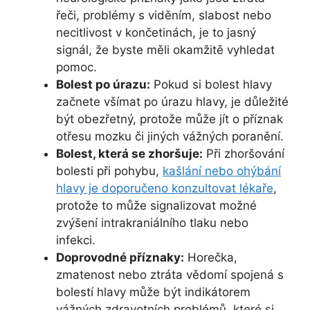
řeči, problémy s viděním, slabost nebo
necitlivost v končetinách, je to jasný
signál, že byste měli okamžitě vyhledat
pomoc.
Bolest po úrazu:
Pokud si bolest hlavy
začnete všímat po úrazu hlavy, je důležité
být obezřetný, protože může jít o příznak
otřesu mozku či jiných vážných poranění.
Bolest, která se zhoršuje:
Při zhoršování
bolesti při pohybu,
kašlání nebo ohýbání
hlavy je doporučeno konzultovat lékaře
,
protože to může signalizovat možné
zvýšení intrakraniálního tlaku nebo
infekci.
Doprovodné příznaky:
Horečka,
zmatenost nebo ztráta vědomí spojená s
bolestí hlavy může být indikátorem
vážných zdravotních problémů, které si