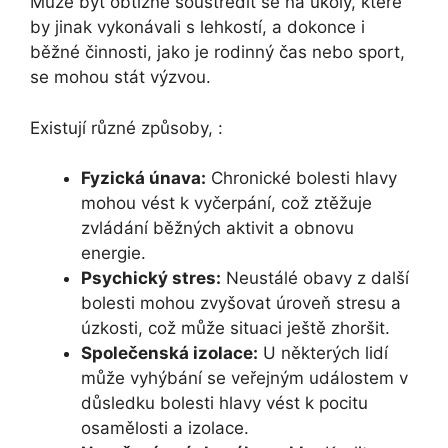
Může být obtížné soustředit se na úkoly, které
by jinak vykonávali s lehkostí, a dokonce i
běžné činnosti, jako je rodinný čas nebo sport,
se mohou stát výzvou.
Existují různé způsoby, :
Fyzická únava:
Chronické bolesti hlavy
mohou vést k vyčerpání, což ztěžuje
zvládání běžných aktivit a obnovu
energie.
Psychický stres:
Neustálé obavy z další
bolesti mohou zvyšovat úroveň stresu a
úzkosti, což může situaci ještě zhoršit.
Společenská izolace:
U některých lidí
může vyhýbání se veřejným událostem v
důsledku bolesti hlavy vést k pocitu
osamělosti a izolace.