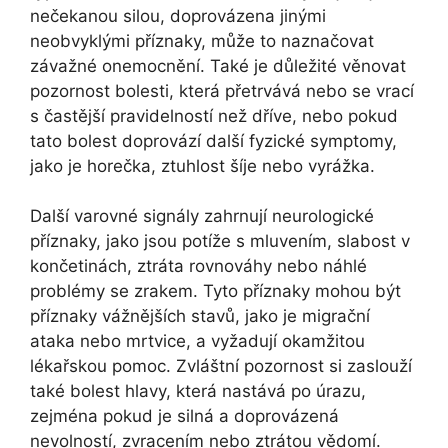
nečekanou silou, doprovázena jinými
neobvyklými příznaky, může to naznačovat
závažné onemocnění. Také je důležité věnovat
pozornost bolesti, která přetrvává nebo se vrací
s častější pravidelností než dříve, nebo pokud
tato bolest doprovází další fyzické symptomy,
jako je horečka, ztuhlost šíje nebo vyrážka.
Další varovné signály zahrnují neurologické
příznaky, jako jsou potíže s mluvením, slabost v
končetinách, ztráta rovnováhy nebo náhlé
problémy se zrakem. Tyto příznaky mohou být
příznaky vážnějších stavů, jako je migrační
ataka nebo mrtvice, a vyžadují okamžitou
lékařskou pomoc. Zvláštní pozornost si zaslouží
také bolest hlavy, která nastává po úrazu,
zejména pokud je silná a doprovázená
nevolností, zvracením nebo ztrátou vědomí.