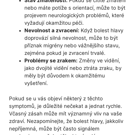
Stav zmatenosti:
Pokud se cítíte zmatení
nebo máte potíže s orientací, může to být
projevem neurologických problémů, které
vyžadují okamžitou péči.
Nevolnost a zvracení:
Když bolest hlavy
doprovází silná nevolnost, může to být
příznak migrény nebo vážnějšího stavu,
zejména pokud je zvracení trvalé.
Problémy se zrakem:
Změny ve vidění,
jako dvojité vidění nebo ztráta zraku, by
měly být důvodem k okamžitému
vyšetření.
Pokud se u vás objeví některý z těchto
symptomů, je důležité nečekat a jednat rychle.
Včasný zásah může mít významný vliv na vaše
zdraví. Nezapomínejte, že bolest hlavy, jakkoliv
nepříjemná, může být často signálem