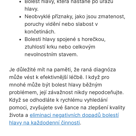
Bolest hlavy, která nastane po úrazu
hlavy.
Neobvyklé příznaky, jako jsou zmatenost,
poruchy vidění nebo slabost v
končetinách.
Bolesti hlavy spojené s horečkou,
ztuhlostí krku nebo celkovým
nevolnostním stavem.
Je důležité mít na paměti, že raná diagnóza
může vést k efektivnější léčbě. I když pro
mnohé může být bolest hlavy běžným
problémem, její závažnost nikdy nepodceňujte.
Když se odhodláte k rychlému vyhledání
pomoci, zvyšujete své šance na zlepšení kvality
života a
eliminaci negativních dopadů bolestí
hlavy na každodenní činnosti
.