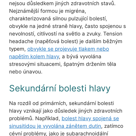
nejsou důsledkem jiných zdravotních stavů.
Nejznámější formou je migréna,
charakterizovaná silnou pulzující bolestí,
obvykle na jedné straně hlavy, často spojenou s
nevolností, citlivostí na světlo a zvuky. Tension
headache (napěťová bolest) je dalším běžným
typem,
obvykle se projevuje tlakem nebo
napětím kolem hlavy
, a bývá vyvolána
stresovými situacemi, špatným držením těla
nebo únavou.
Sekundární bolesti hlavy
Na rozdíl od primárních, sekundární bolesti
hlavy vznikají jako důsledek jiných zdravotních
problémů. Například,
bolest hlavy spojená se
sinusitidou je vyvolána zánětem dutin
, zatímco
cévní problémy, jako je subarachnoidální