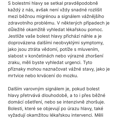
S bolestmi hlavy se setkal pravděpodobně
každý z nás, avšak není vždy snadné rozlišit
mezi běžnou migrénou a signálem vážnějšího
zdravotního problému. V některých případech je
důležité okamžitě vyhledat lékařskou pomoc.
Jestliže vaše bolest hlavy přichází náhle a je
doprovázena dalšími neobvyklými symptomy,
jako jsou ztráta vědomí, potíže s mluvením,
slabost v končetinách nebo výrazné zhoršení
zraku, měli byste vyhledat urgenci. Tyto
příznaky mohou naznačovat vážné stavy, jako je
mrtvice nebo krvácení do mozku.
Dalším varovným signálem je, pokud bolest
hlavy přetrvává dlouhodobě, a to i přes běžné
domácí ošetření, nebo se intenzivně zhoršuje.
Bolesti, které se objevují po úrazu hlavy, také
vyžadují okamžitou lékařskou intervenci. Měli