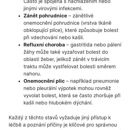
Často je spojena s nachlazením nebo
jinými virovými infekcemi.
Zánět pohrudnice
– zánětlivé
onemocnění pohrudnice (vrstva tkáně
obklopující plíce), které způsobuje bolest
při vdechování nebo kašli.
Refluxní choroba
– gastritida nebo pálení
žáhy může také vyzařovat bolest do
oblasti žeber, jelikož zánět v trávicím
traktu může vystřelovat bolesti směrem
nahoru.
Onemocnění plic
– například pneumonie
nebo pleurální výpotek mohou rovněž
vyvolat bolest, která se často zhoršuje při
kašli nebo hlubokém dýchání.
Každý z těchto stavů vyžaduje jiný přístup k
léčbě a poznání příčiny je klíčové pro správnou