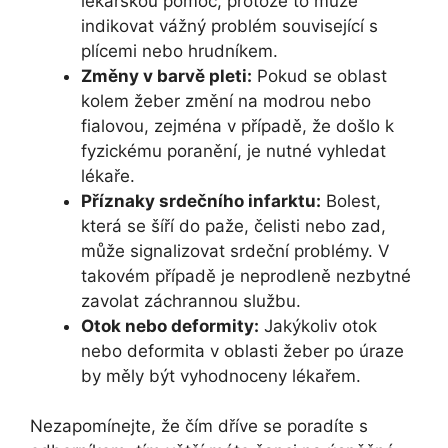
lékařskou pomoc, protože to může
indikovat vážný problém související s
plícemi nebo hrudníkem.
Změny v barvě pleti:
Pokud se oblast
kolem žeber změní na modrou nebo
fialovou, zejména v případě, že došlo k
fyzickému poranění, je nutné vyhledat
lékaře.
Příznaky srdečního infarktu:
Bolest,
která se šíří do paže, čelisti nebo zad,
může signalizovat srdeční problémy. V
takovém případě je neprodleně nezbytné
zavolat záchrannou službu.
Otok nebo deformity:
Jakýkoliv otok
nebo deformita v oblasti žeber po úraze
by měly být vyhodnoceny lékařem.
Nezapomínejte, že čím dříve se poradíte s