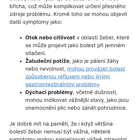
břicha, což může komplikovat určení přesného
zdroje problému. Kromě toho se mohou objevit
další symptomy jako:
Otok nebo citlivost
v oblasti žeber, které
se může projevit jako bolest při jemném
stlačení.
Žaludeční potíže
, jako je pálení žáhy
nebo nevolnost,
mohou provázet bolest
způsobenou refluxem nebo jinými
gastrointestinálními problémy
.
Dýchací problémy
, včetně dušnosti,
mohou indikovat vážnější stavy, jako jsou
onemocnění plic nebo zánět pohrudnice.
Je dobré mít na paměti, že i když většina
bolestí žeber nemusí být vážná, některé
symptomy mohou signalizovat vážné zdravotní