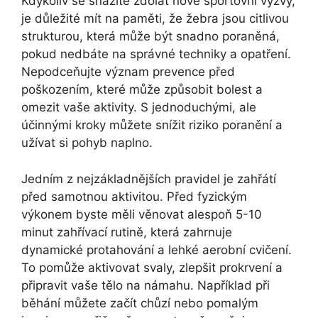
Kdykoliv se snažíte zdolat nové sportovní výzvy,
je důležité mít na paměti, že žebra jsou citlivou
strukturou, která může být snadno poraněná,
pokud nedbáte na správné techniky a opatření.
Nepodceňujte význam prevence před
poškozením, které může způsobit bolest a
omezit vaše aktivity. S jednoduchými, ale
účinnými kroky můžete snížit riziko poranění a
užívat si pohyb naplno.
Jedním z nejzákladnějších pravidel je zahřátí
před samotnou aktivitou. Před fyzickým
výkonem byste měli věnovat alespoň 5-10
minut zahřívací rutině, která zahrnuje
dynamické protahování a lehké aerobní cvičení.
To pomůže aktivovat svaly, zlepšit prokrvení a
připravit vaše tělo na námahu. Například při
běhání můžete začít chůzí nebo pomalým