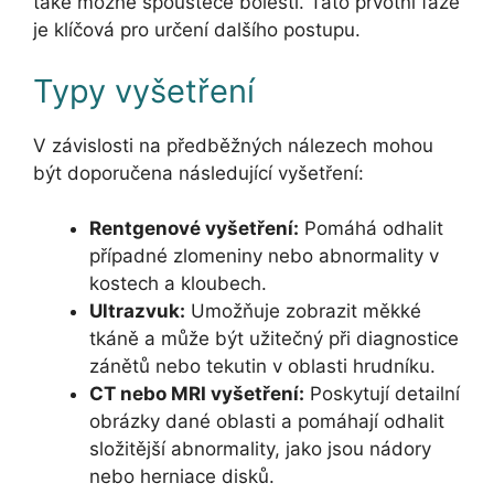
také možné spouštěče bolesti. Tato prvotní fáze
je klíčová pro určení dalšího postupu.
Typy vyšetření
V závislosti na předběžných nálezech mohou
být doporučena následující vyšetření:
Rentgenové vyšetření:
Pomáhá odhalit
případné zlomeniny nebo abnormality v
kostech a kloubech.
Ultrazvuk:
Umožňuje zobrazit měkké
tkáně a může být užitečný při diagnostice
zánětů nebo tekutin v oblasti hrudníku.
CT nebo MRI vyšetření:
Poskytují detailní
obrázky dané oblasti a pomáhají odhalit
složitější abnormality, jako jsou nádory
nebo herniace disků.