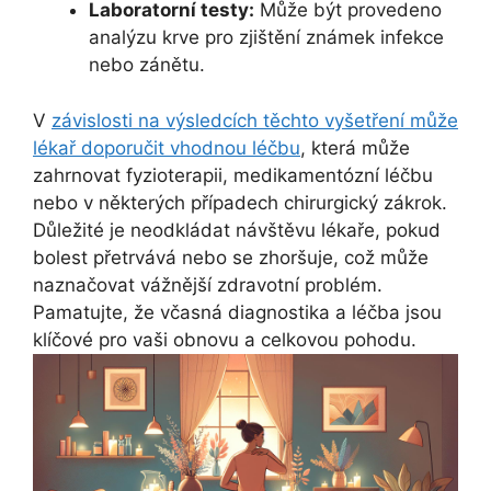
Laboratorní testy:
Může být provedeno
analýzu krve pro zjištění známek infekce
nebo zánětu.
V
závislosti na výsledcích těchto vyšetření může
lékař doporučit vhodnou léčbu
, která může
zahrnovat fyzioterapii, medikamentózní léčbu
nebo v některých případech chirurgický zákrok.
Důležité je neodkládat návštěvu lékaře, pokud
bolest přetrvává nebo se zhoršuje, což může
naznačovat vážnější zdravotní problém.
Pamatujte, že včasná diagnostika a léčba jsou
klíčové pro vaši obnovu a celkovou pohodu.