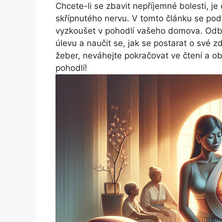
Chcete-li se zbavit nepříjemné bolesti, j
skřípnutého nervu. V tomto článku se po
vyzkoušet v pohodlí vašeho domova. Odbo
úlevu a naučit se, jak se postarat o své z
žeber, neváhejte pokračovat ve čtení a o
pohodlí!