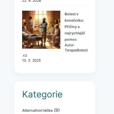
22. 4. 2026
Bolest v
konečníku:
Příčiny a
nejrychlejší
pomoc
Autor:
TerapieBolesti
.cz
13. 3. 2025
Kategorie
(9)
Alternativní léčba