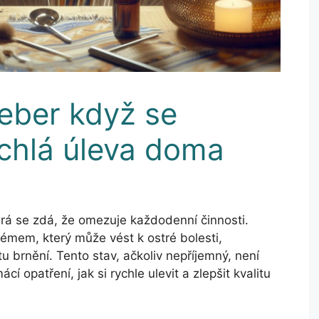
žeber když se
ychlá úleva doma
erá se zdá, že omezuje každodenní činnosti.
lémem, který může vést k ostré bolesti,
 brnění. Tento stav, ačkoliv nepříjemný, není
í opatření, jak si rychle ulevit a zlepšit kvalitu