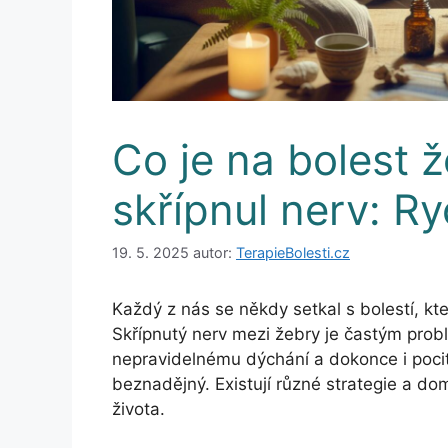
Co je na bolest 
skřípnul nerv: R
19. 5. 2025
autor:
TerapieBolesti.cz
Každý z nás se někdy setkal s bolestí, kt
Skřípnutý nerv mezi žebry je častým prob
nepravidelnému dýchání a dokonce i pocitu
beznadějný. Existují různé strategie a domác
života.