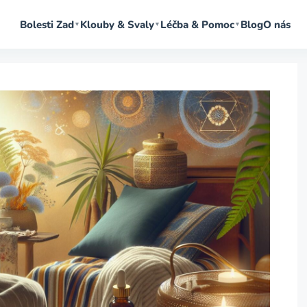
Bolesti Zad
Klouby & Svaly
Léčba & Pomoc
Blog
O nás
▼
▼
▼