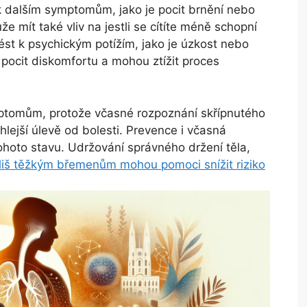
k dalším symptomům, jako je pocit brnění nebo
ůže mít také vliv na jestli se cítíte méně schopní
ést k psychickým potížím, jako je úzkost nebo
 pocit diskomfortu a mohou ztížit proces
ptomům, protože včasné rozpoznání skřípnutého
hlejší úlevě od bolesti. Prevence i včasná
 tohoto stavu. Udržování správného držení těla,
íliš těžkým břemenům mohou pomoci snížit riziko