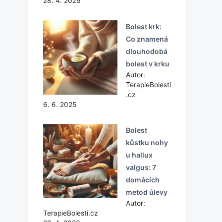
28. 4. 2026
Bolest krk:
Co znamená
dlouhodobá
bolest v krku
Autor:
TerapieBolesti
.cz
6. 6. 2025
Bolest
kůstku nohy
u hallux
valgus: 7
domácích
metod úlevy
Autor:
TerapieBolesti.cz