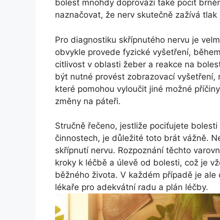
bolest mnohdy doprovází také pocit brnění
naznačovat, že nerv skutečně zažívá tlak
Pro diagnostiku skřípnutého nervu je vel
obvykle provede fyzické vyšetření, běhe
citlivost v oblasti žeber a reakce na bol
být nutné provést zobrazovací vyšetření,
které pomohou vyloučit jiné možné příčiny
změny na páteři.
Stručně řečeno, jestliže pociťujete bolesti 
činnostech, je důležité toto brát vážně. 
skřípnutí nervu. Rozpoznání těchto varov
kroky k léčbě a úlevě od bolesti, což je 
běžného života. V každém případě je ale
lékaře pro adekvátní radu a plán léčby.