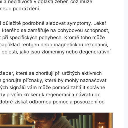
 a necitlivosti v oblasti žeber, což může
 nebo podráždění.
mi důležité podrobně sledovat symptomy. Lékař
m kterého se zaměřuje na pohybovou schopnost,
est při specifických pohybech. Kromě toho může
 například rentgen nebo magnetickou rezonanci,
 bolesti, jako jsou zlomeniny nebo degenerativní
žeber, které se zhoršují při určitých aktivních
Neignorujte příznaky, které by mohly naznačovat
ných signálů vám může pomoci zahájit správné
vždy prvním krokem k regeneraci a návratu do
 dobré získat odbornou pomoc a posouzení od