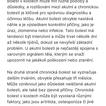
Bolest v kostech může mít různé podoby a
důsledky, a rozlišování mezi akutní a chronickou
bolestí je klíčové pro správnou diagnostiku a
účinnou léčbu. Akutní bolest obvykle nastává
náhle a je výsledkem konkrétní příčiny, jako je
úraz, zlomenina nebo infekce. Tato bolest má
tendenci být intenzivní a může trvat několik dní
až několik týdnů, dokud se nevyřeší základní
problém. U akutní bolesti je nejčastěji spojena s
varovným signálem těla, kterým se snaží
upozornit na jakékoli poškození nebo zranění.
Na druhé straně chronická bolest se vyznačuje
delším trváním, obvykle přesahuje tři měsíce.
Může vzniknout jako důsledek neléčené akutní
bolesti, ale také bez zjevné příčiny. Chronická
bolest v kostech může být vyvolaná různými
faktory, jako jsou artritida, osteoporóza či jiné