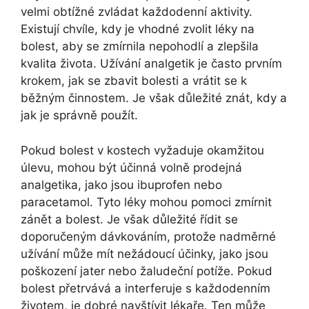
velmi obtížné zvládat každodenní aktivity.
Existují chvíle, kdy je vhodné zvolit léky na
bolest, aby se zmírnila nepohodlí a zlepšila
kvalita života. Užívání analgetik je často prvním
krokem, jak se zbavit bolesti a vrátit se k
běžným činnostem. Je však důležité znát, kdy a
jak je správně použít.
Pokud bolest v kostech vyžaduje okamžitou
úlevu, mohou být účinná volně prodejná
analgetika, jako jsou ibuprofen nebo
paracetamol. Tyto léky mohou pomoci zmírnit
zánět a bolest. Je však důležité řídit se
doporučeným dávkováním, protože nadměrné
užívání může mít nežádoucí účinky, jako jsou
poškození jater nebo žaludeční potíže. Pokud
bolest přetrvává a interferuje s každodenním
životem, je dobré navštívit lékaře. Ten může