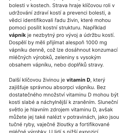
bolesti v kostech. Strava hraje klíčovou roli v
udržování zdraví kostí a prevenci bolesti, a
vědci identifikovali řadu živin, které mohou
pomoci posílit kostní strukturu. Například
vápník
je nezbytný pro vývoj a údržbu kostí.
Dospělí by měli přijímat alespoň 1000 mg
vápníku denně, což lze dosáhnout konzumací
mléčných výrobků, zeleniny s vysokým
obsahem vápníku, nebo doplňků stravy.
Další klíčovou živinou je
vitamin D
, který
zajišťuje správnou absorpci vápníku. Bez
dostatečného množství vitaminu D mohou být
kosti slabé a náchylnější k zraněním. Sluneční
světlo je hlavním zdrojem vitaminu D, avšak
můžete jej také nalézt v potravinách, jako jsou
tučné ryby, vaječné žloutky a fortifikované
mléčné výrobky. U lidí s nižší expozicí