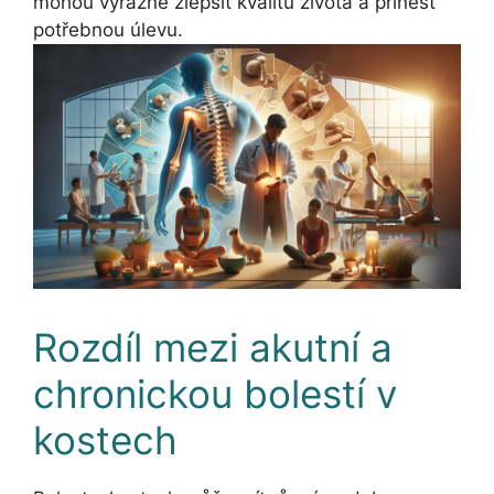
mohou výrazně zlepšit kvalitu života a přinést
potřebnou úlevu.
Rozdíl mezi akutní a
chronickou bolestí v
kostech