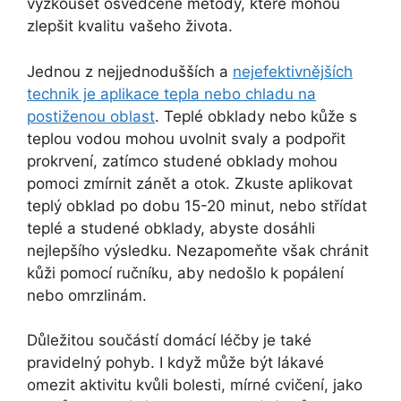
vyzkoušet osvědčené metody, které mohou
zlepšit kvalitu vašeho života.
Jednou z nejjednodušších a
nejefektivnějších
technik je aplikace tepla nebo chladu na
postiženou oblast
. Teplé obklady nebo kůže s
teplou vodou mohou uvolnit svaly a podpořit
prokrvení, zatímco studené obklady mohou
pomoci zmírnit zánět a otok. Zkuste aplikovat
teplý obklad po dobu 15-20 minut, nebo střídat
teplé a studené obklady, abyste dosáhli
nejlepšího výsledku. Nezapomeňte však chránit
kůži pomocí ručníku, aby nedošlo k popálení
nebo omrzlinám.
Důležitou součástí domácí léčby je také
pravidelný pohyb. I když může být lákavé
omezit aktivitu kvůli bolesti, mírné cvičení, jako