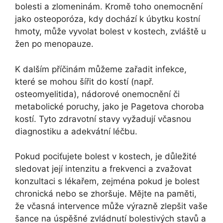
bolesti a zlomeninám. Kromě toho onemocnění
jako osteoporóza, kdy dochází k úbytku kostní
hmoty, může vyvolat bolest v kostech, zvláště u
žen po menopauze.
K dalším příčinám můžeme zařadit infekce,
které se mohou šířit do kostí (např.
osteomyelitida), nádorové onemocnění či
metabolické poruchy, jako je Pagetova choroba
kostí. Tyto zdravotní stavy vyžadují včasnou
diagnostiku a adekvátní léčbu.
Pokud pociťujete bolest v kostech, je důležité
sledovat její intenzitu a frekvenci a zvažovat
konzultaci s lékařem, zejména pokud je bolest
chronická nebo se zhoršuje. Mějte na paměti,
že včasná intervence může výrazně zlepšit vaše
šance na úspěšné zvládnutí bolestivých stavů a