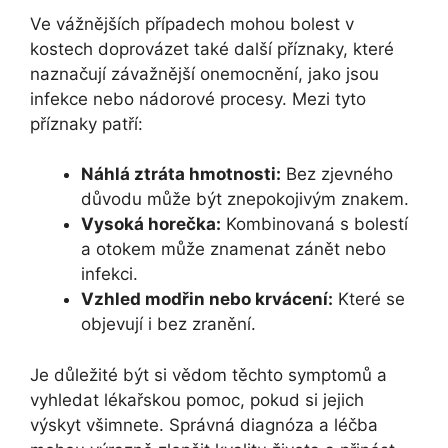
Ve vážnějších případech mohou bolest v
kostech doprovázet také další příznaky, které
naznačují závažnější onemocnění, jako jsou
infekce nebo nádorové procesy. Mezi tyto
příznaky patří:
Náhlá ztráta hmotnosti:
Bez zjevného
důvodu může být znepokojivým znakem.
Vysoká horečka:
Kombinovaná s bolestí
a otokem může znamenat zánět nebo
infekci.
Vzhled modřin nebo krvácení:
Které se
objevují i bez zranění.
Je důležité být si vědom těchto symptomů a
vyhledat lékařskou pomoc, pokud si jejich
výskyt všimnete. Správná diagnóza a léčba