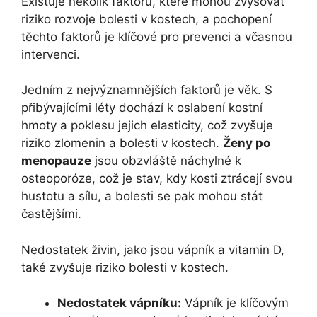
Existuje několik faktorů, které mohou zvyšovat
riziko rozvoje bolesti v kostech, a pochopení
těchto faktorů je klíčové pro prevenci a včasnou
intervenci.
Jedním z nejvýznamnějších faktorů je věk. S
přibývajícími léty dochází k oslabení kostní
hmoty a poklesu jejich elasticity, což zvyšuje
riziko zlomenin a bolesti v kostech.
Ženy po
menopauze
jsou obzvláště náchylné k
osteoporóze, což je stav, kdy kosti ztrácejí svou
hustotu a sílu, a bolesti se pak mohou stát
častějšími.
Nedostatek živin, jako jsou vápník a vitamin D,
také zvyšuje riziko bolesti v kostech.
Nedostatek vápníku:
Vápník je klíčovým