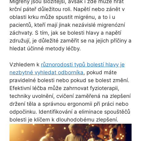
Migrény jsou složitější, avšak i zde může hrát
krční páteř důležitou roli. Napětí nebo zánět v
oblasti krku může spustit migrénu, a to i u
pacientů, kteří mají jinak nezávislé migrenózní
záchvaty. S tím, jak se bolesti hlavy a napětí
združují, je důležité zaměřit se na jejich příčiny a
hledat účinné metody léčby.
Vzhledem k
různorodosti typů bolestí hlavy je
nezbytné vyhledat odborníka
, pokud máte
pravidelné bolesti nebo pokud se bolest změní.
Efektivní léčba může zahrnovat fyzioterapii,
techniky uvolnění, cvičení zaměřená na zlepšení
držení těla a správnou ergonomii při práci nebo
odpočinku. Identifikování a eliminace spouštěčů
bolesti je klíčem k dlouhodobému zlepšení.