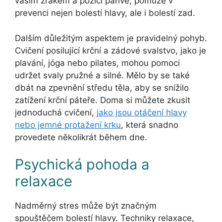
vaším zrakem a pozicí pánve, pomůže v
prevenci nejen bolestí hlavy, ale i bolestí zad.
Dalším důležitým aspektem je pravidelný pohyb.
Cvičení posilující krční a zádové svalstvo, jako je
plavání, jóga nebo pilates, mohou pomoci
udržet svaly pružné a silné. Mělo by se také
dbát na zpevnění středu těla, aby se snížilo
zatížení krční páteře. Doma si můžete zkusit
jednoduchá cvičení,
jako jsou otáčení hlavy
nebo jemné protažení krku
, která snadno
provedete několikrát během dne.
Psychická pohoda a
relaxace
Nadměrný stres může být značným
spouštěčem bolestí hlavy. Techniky relaxace,