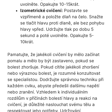
uvolněte. Opakujte 10-15krát.
Izometrické cvičení:
Postavte se
vzpřímeně a položte dlaň na čelo. Snažte
se tlačit hlavu proti dlaně, ale bez pohybu
hlavy vpřed. Udržujte tlak po dobu 5
sekund a poté uvolněte. Opakujte 5-
10krát.
Pamatujte, že jakékoli cvičení by mělo začínat
pomalu a mělo by být zastaveno, pokud se
bolest zhoršuje. Pokud cítíte jakékoli zhoršení
nebo výraznou bolest, je rozumné konzultovat
se specialistou. Dodržujte správnou techniku při
každém cviku, abyste předešli dalšímu napětí
nebo zranění. Vzhledem k individuálním
rozdílům v příčinách bolestí hlavy a reakci na
cvičení, je důležité naslouchat svému tělu a
respektovat jeho potřeby. Udržování