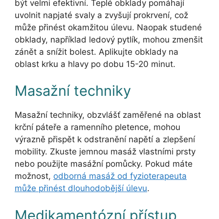
být velmi efektivní. Teplé obklady pomáhají
uvolnit napjaté svaly a zvyšují prokrvení, což
může přinést okamžitou úlevu. Naopak studené
obklady, například ledový pytlík, mohou zmenšit
zánět a snížit bolest. Aplikujte obklady na
oblast krku a hlavy po dobu 15-20 minut.
Masažní techniky
Masažní techniky, obzvlášť zaměřené na oblast
krční páteře a ramenního pletence, mohou
výrazně přispět k odstranění napětí a zlepšení
mobility. Zkuste jemnou masáž vlastními prsty
nebo použijte masážní pomůcky. Pokud máte
možnost,
odborná masáž od fyzioterapeuta
může přinést dlouhodobější úlevu
.
Medikamentózní přístup