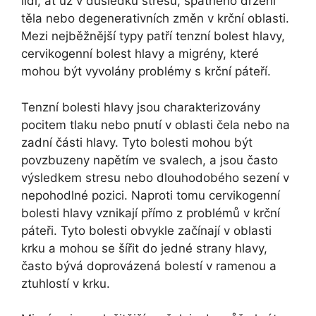
lidí, ať už v důsledku stresu, špatného držení
těla nebo degenerativních změn v krční oblasti.
Mezi nejběžnější typy patří tenzní bolest hlavy,
cervikogenní bolest hlavy a migrény, které
mohou být vyvolány problémy s krční páteří.
Tenzní bolesti hlavy jsou charakterizovány
pocitem tlaku nebo pnutí v oblasti čela nebo na
zadní části hlavy. Tyto bolesti mohou být
povzbuzeny napětím ve svalech, a jsou často
výsledkem stresu nebo dlouhodobého sezení v
nepohodlné pozici. Naproti tomu cervikogenní
bolesti hlavy vznikají přímo z problémů v krční
páteři. Tyto bolesti obvykle začínají v oblasti
krku a mohou se šířit do jedné strany hlavy,
často bývá doprovázená bolestí v ramenou a
ztuhlostí v krku.