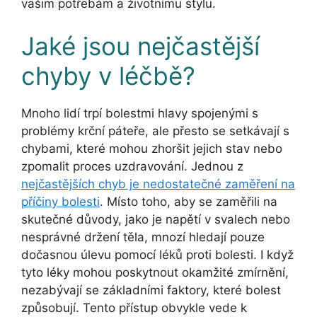
vašim potřebám a životnímu stylu.
Jaké jsou nejčastější
chyby v léčbě?
Mnoho lidí trpí bolestmi hlavy spojenými s
problémy krční páteře, ale přesto se setkávají s
chybami, které mohou zhoršit jejich stav nebo
zpomalit proces uzdravování. Jednou z
nejčastějších chyb je nedostatečné zaměření na
příčiny bolesti
. Místo toho, aby se zaměřili na
skutečné důvody, jako je napětí v svalech nebo
nesprávné držení těla, mnozí hledají pouze
dočasnou úlevu pomocí léků proti bolesti. I když
tyto léky mohou poskytnout okamžité zmírnění,
nezabývají se základními faktory, které bolest
způsobují. Tento přístup obvykle vede k