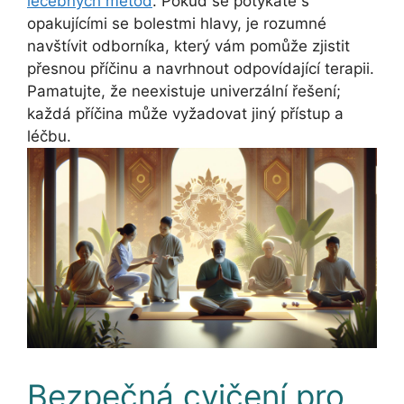
léčebných metod
. Pokud se potýkáte s
opakujícími se bolestmi hlavy, je rozumné
navštívit odborníka, který vám pomůže zjistit
přesnou příčinu a navrhnout odpovídající terapii.
Pamatujte, že neexistuje univerzální řešení;
každá příčina může vyžadovat jiný přístup a
léčbu.
Bezpečná cvičení pro