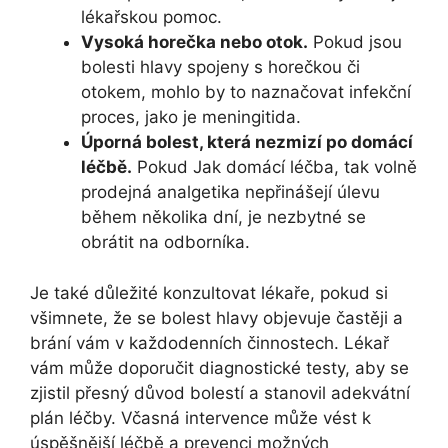
lékařskou pomoc.
Vysoká horečka nebo otok.
Pokud jsou
bolesti hlavy spojeny s horečkou či
otokem, mohlo by to naznačovat infekční
proces, jako je meningitida.
Úporná bolest, která nezmizí po domácí
léčbě.
Pokud Jak domácí léčba, tak volně
prodejná analgetika nepřinášejí úlevu
během několika dní, je nezbytné se
obrátit na odborníka.
Je také důležité konzultovat lékaře, pokud si
všimnete, že se bolest hlavy objevuje častěji a
brání vám v každodenních činnostech. Lékař
vám může doporučit diagnostické testy, aby se
zjistil přesný důvod bolestí a stanovil adekvátní
plán léčby. Včasná intervence může vést k
úspěšnější léčbě a prevenci možných