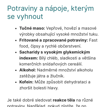
Potraviny a nápoje, kterým
se vyhnout
Tučné maso:
Vepřové, hovězí a masové
výrobky obsahující vysoké množství tuku.
Fritované a zpracované potraviny:
Fast
food, čipsy a rychlé občerstvení.
Sacharidy s vysokým glykemickým
indexem:
Bílý chléb, sladkosti a většina
komerčních snídaňových cereálií.
Alkohol:
Nadměrné množství alkoholu
zatěžuje játra a žlučník.
Kofein:
Může způsobit dehydrataci a
zhoršit bolesti hlavy.
Je také dobré sledovat
reakce těla
na různé
potraviny. Například, pokud zjistíte, že po