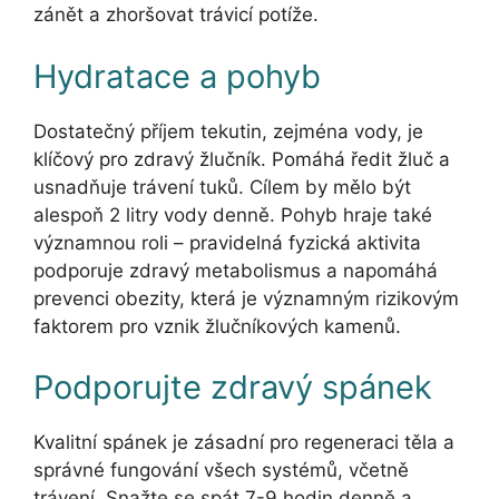
zánět a zhoršovat trávicí potíže.
Hydratace a pohyb
Dostatečný příjem tekutin, zejména vody, je
klíčový pro zdravý žlučník. Pomáhá ředit žluč a
usnadňuje trávení tuků. Cílem by mělo být
alespoň 2 litry vody denně. Pohyb hraje také
významnou roli – pravidelná fyzická aktivita
podporuje zdravý metabolismus a napomáhá
prevenci obezity, která je významným rizikovým
faktorem pro vznik žlučníkových kamenů.
Podporujte zdravý spánek
Kvalitní spánek je zásadní pro regeneraci těla a
správné fungování všech systémů, včetně
trávení. Snažte se spát 7-9 hodin denně a