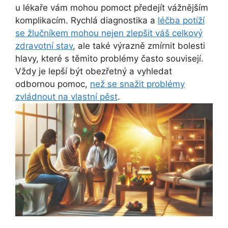
u lékaře vám mohou pomoct předejít vážnějším
komplikacím. Rychlá diagnostika a
léčba potíží
se žlučníkem mohou nejen zlepšit váš celkový
zdravotní stav
, ale také výrazně zmírnit bolesti
hlavy, které s těmito problémy často souvisejí.
Vždy je lepší být obezřetný a vyhledat
odbornou pomoc,
než se snažit problémy
zvládnout na vlastní pěst
.