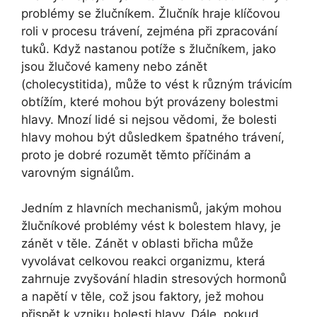
problémy se žlučníkem. Žlučník hraje klíčovou
roli v procesu trávení, zejména při zpracování
tuků. Když nastanou potíže s žlučníkem, jako
jsou žlučové kameny nebo zánět
(cholecystitida), může to vést k různým trávicím
obtížím, které mohou být provázeny bolestmi
hlavy. Mnozí lidé si nejsou vědomi, že bolesti
hlavy mohou být důsledkem špatného trávení,
proto je dobré rozumět těmto příčinám a
varovným signálům.
Jedním z hlavních mechanismů, jakým mohou
žlučníkové problémy vést k bolestem hlavy, je
zánět v těle. Zánět v oblasti břicha může
vyvolávat celkovou reakci organizmu, která
zahrnuje zvyšování hladin stresových hormonů
a napětí v těle, což jsou faktory, jež mohou
přispět k vzniku bolesti hlavy. Dále, pokud