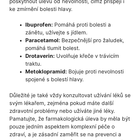
poskytnout úlevu od nevolnosti, čímž přispějí i
ke zmírnění bolesti hlavy.
Ibuprofen:
Pomáhá proti bolesti a
zánětu, užívejte s jídlem.
Paracetamol:
Bezpečnější pro žaludek,
pomáhá tlumit bolest.
Drotaverin:
Uvolňuje křeče v trávicím
traktu.
Metoklopramid:
Bojuje proti nevolnosti
spojené s bolestí hlavy.
Důležité je také vždy konzultovat užívání léků se
svým lékařem, zejména pokud máte další
zdravotní problémy nebo užíváte jiné léky.
Pamatujte, že farmakologická úleva by měla být
pouze jedním aspektem komplexní péče o
zdraví, a je zásadní zaměřit se na prevenci a