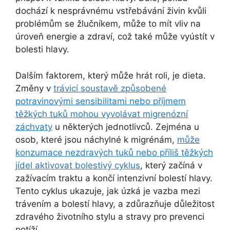
dochází k nesprávnému vstřebávání živin kvůli
problémům se žlučníkem, může to mít vliv na
úroveň energie a zdraví, což také může vyústít v
bolesti hlavy.
Dalším faktorem, který může hrát roli, je dieta.
Změny v
trávicí soustavě způsobené
potravinovými sensibilitami nebo příjmem
těžkých tuků mohou vyvolávat migrenózní
záchvaty
u některých jednotlivců. Zejména u
osob, které jsou náchylné k migrénám,
může
konzumace nezdravých tuků nebo příliš těžkých
jídel aktivovat bolestivý cyklus
, který začíná v
zažívacím traktu a končí intenzivní bolestí hlavy.
Tento cyklus ukazuje, jak úzká je vazba mezi
trávením a bolestí hlavy, a zdůrazňuje důležitost
zdravého životního stylu a stravy pro prevenci
potíží.