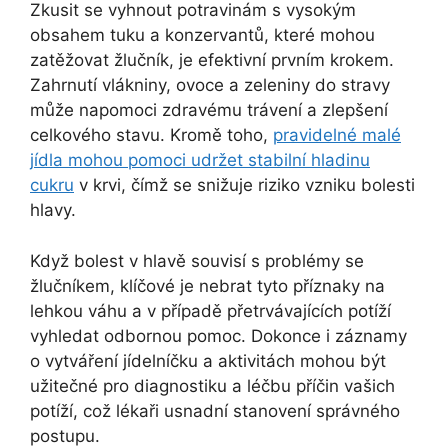
Zkusit se vyhnout potravinám s vysokým
obsahem tuku a konzervantů, které mohou
zatěžovat žlučník, je efektivní prvním krokem.
Zahrnutí vlákniny, ovoce a zeleniny do stravy
může napomoci zdravému trávení a zlepšení
celkového stavu. Kromě toho,
pravidelné malé
jídla mohou pomoci udržet stabilní hladinu
cukru
v krvi, čímž se snižuje riziko vzniku bolesti
hlavy.
Když bolest v hlavě souvisí s problémy se
žlučníkem, klíčové je nebrat tyto příznaky na
lehkou váhu a v případě přetrvávajících potíží
vyhledat odbornou pomoc. Dokonce i záznamy
o vytváření jídelníčku a aktivitách mohou být
užitečné pro diagnostiku a léčbu příčin vašich
potíží, což lékaři usnadní stanovení správného
postupu.