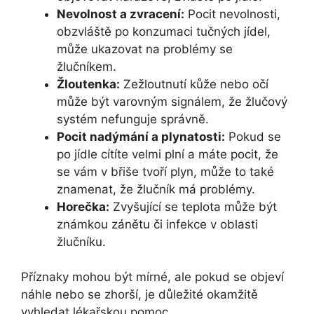
Nevolnost a zvracení:
Pocit nevolnosti,
obzvláště po konzumaci tučných jídel,
může ukazovat na problémy se
žlučníkem.
Žloutenka:
Zežloutnutí kůže nebo očí
může být varovným signálem, že žlučový
systém nefunguje správně.
Pocit nadýmání a plynatosti:
Pokud se
po jídle cítíte velmi plní a máte pocit, že
se vám v břiše tvoří plyn, může to také
znamenat, že žlučník má problémy.
Horečka:
Zvyšující se teplota může být
známkou zánětu či infekce v oblasti
žlučníku.
Příznaky mohou být mírné, ale pokud se objeví
náhle nebo se zhorší, je důležité okamžitě
vyhledat lékařskou pomoc.