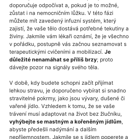
doporučuje odpočívat a, pokud je to možné,
zůstat i na nemocničním lůžku. V této fázi
můžete mít zavedený infuzní systém, který
zajistí, že vaše tělo dostává potřebné tekutiny a
živiny. Jakmile vám lékaři oznámí, že je všechno
v pořádku, postupně vás začnou seznamovat s
terapeutickými cvičeními a mobilizací.
Je
důležité nenamáhat se příliš brzy
; proto
dávejte pozor na signály svého těla.
V době, kdy budete schopni začít přijímat
lehkou stravu, je doporučeno vybírat si snadno
stravitelné pokrmy, jako jsou vývary, dušené či
vařené jídlo. Vzhledem k tomu, že se vaše
trávení musí adaptovat na život bez žlučníku,
vyhýbejte se mastným a kořeněným jídlům
,
abyste předešli nadýmání a dalším
nepříjemnostem. Jakmile se s jídlem poperete a