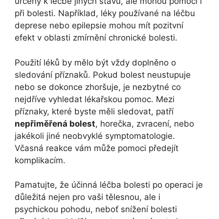
určeny k léčbě jiných stavů, ale mohou pomoci i
při bolesti. Například, léky používané na léčbu
deprese nebo epilepsie mohou mít pozitvní
efekt v oblasti zmírnění chronické bolesti.
Použití léků by mělo být vždy doplněno o
sledování příznaků. Pokud bolest neustupuje
nebo se dokonce zhoršuje, je nezbytné co
nejdříve vyhledat lékařskou pomoc. Mezi
příznaky, které byste měli sledovat, patří
nepřiměřená bolest
, horečka, zvracení, nebo
jakékoli jiné neobvyklé symptomatologie.
Včasná reakce vám může pomoci předejít
komplikacím.
Pamatujte, že účinná léčba bolesti po operaci je
důležitá nejen pro vaši tělesnou, ale i
psychickou pohodu, neboť snížení bolesti