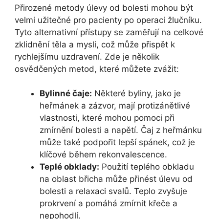
Přirozené metody úlevy od bolesti mohou být
velmi užitečné pro pacienty po operaci žlučníku.
Tyto alternativní přístupy se zaměřují na celkové
zklidnění těla a mysli, což může přispět k
rychlejšímu uzdravení. Zde je několik
osvědčených metod, které můžete zvážit:
Bylinné čaje:
Některé byliny, jako je
heřmánek a zázvor, mají protizánětlivé
vlastnosti, které mohou pomoci při
zmírnění bolesti a napětí. Čaj z heřmánku
může také podpořit lepší spánek, což je
klíčové během rekonvalescence.
Teplé obklady:
Použití teplého obkladu
na oblast břicha může přinést úlevu od
bolesti a relaxaci svalů. Teplo zvyšuje
prokrvení a pomáhá zmírnit křeče a
nepohodlí.