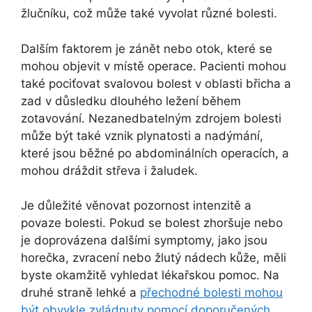
žlučníku, což může také vyvolat různé bolesti.
Dalším faktorem je zánět nebo otok, které se
mohou objevit v místě operace. Pacienti mohou
také pociťovat svalovou bolest v oblasti břicha a
zad v důsledku dlouhého ležení během
zotavování. Nezanedbatelným zdrojem bolesti
může být také vznik plynatosti a nadýmání,
které jsou běžné po abdominálních operacích, a
mohou dráždit střeva i žaludek.
Je důležité věnovat pozornost intenzitě a
povaze bolesti. Pokud se bolest zhoršuje nebo
je doprovázena dalšími symptomy, jako jsou
horečka, zvracení nebo žlutý nádech kůže, měli
byste okamžitě vyhledat lékařskou pomoc. Na
druhé straně lehké a
přechodné bolesti mohou
být obvykle zvládnuty pomocí doporučených