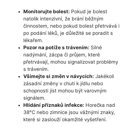
Monitorujte bolest:
Pokud je bolest
natolik intenzivní, že brání běžným
činnostem, nebo pokud bolest přetrvává i
po podání léků, je důležité se poradit s
lékařem.
Pozor na potíže s trávením:
Silné
nadýmání, zácpa či průjem, které
přetrvávají, mohou signalizovat problémy
s trávením.
Všímejte si změn v návycích:
Jakékoli
zásadní změny v chuti k jídlu nebo
schopnosti jíst mohou být varovným
signálem.
Hlídání příznaků infekce:
Horečka nad
38°C nebo zimnice jsou vážnými znaky,
které si zaslouží okamžité vyšetření.