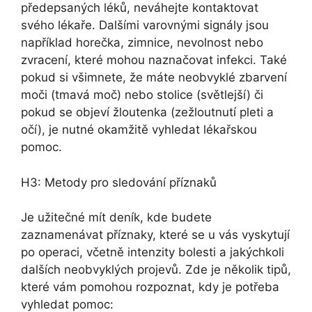
předepsaných léků, neváhejte kontaktovat
svého lékaře. Dalšími varovnými signály jsou
například horečka, zimnice, nevolnost nebo
zvracení, které mohou naznačovat infekci. Také
pokud si všimnete, že máte neobvyklé zbarvení
moči (tmavá moč) nebo stolice (světlejší) či
pokud se objeví žloutenka (zežloutnutí pleti a
očí), je nutné okamžitě vyhledat lékařskou
pomoc.
H3: Metody pro sledování příznaků
Je užitečné mít deník, kde budete
zaznamenávat příznaky, které se u vás vyskytují
po operaci, včetně intenzity bolesti a jakýchkoli
dalších neobvyklých projevů. Zde je několik tipů,
které vám pomohou rozpoznat, kdy je potřeba
vyhledat pomoc: