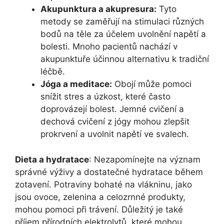
Akupunktura a akupresura:
Tyto
metody se zaměřují na stimulaci různých
bodů na těle za účelem uvolnění napětí a
bolesti. Mnoho pacientů nachází v
akupunktuře účinnou alternativu k tradiční
léčbě.
Jóga a meditace:
Obojí může pomoci
snížit stres a úzkost, které často
doprovázejí bolest. Jemné cvičení a
dechová cvičení z jógy mohou zlepšit
prokrvení a uvolnit napětí ve svalech.
Dieta a hydratace
: Nezapomínejte na význam
správné výživy a dostatečné hydratace během
zotavení. Potraviny bohaté na vlákninu, jako
jsou ovoce, zelenina a celozrnné produkty,
mohou pomoci při trávení. Důležitý je také
příjem přírodních elektrolytů, které mohou