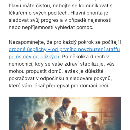
hlavu máte čistou, nebojte se komunikovat s
lékařem o svých pocitech. Hlavní priorita je
sledovat svůj progres a v případě nejasností
nebo nepříjemností vyhledat pomoc.
Nezapomínejte, že pro každý pokrok se počítají i
drobné úspěchy – od prvního povzbuzení staffu
po úsměv od blízkých
. Po několika dnech v
nemocnici, kdy se vaše zdraví stabilizuje, vás
mohou propustit domů, avšak je důležité
pokračovat v odpočinku a sledování pokynů,
které vám lékař předepsal pro domácí péči.