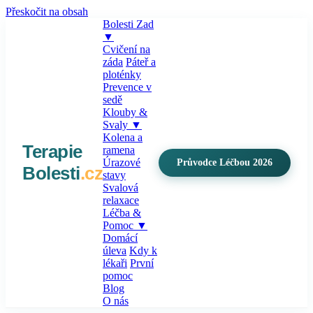
Přeskočit na obsah
Bolesti Zad
▼
Cvičení na
záda
Páteř a
ploténky
Prevence v
sedě
Klouby &
Svaly
▼
Kolena a
Terapie
ramena
Úrazové
Průvodce Léčbou 2026
Bolesti
.cz
stavy
Svalová
relaxace
Léčba &
Pomoc
▼
Domácí
úleva
Kdy k
lékaři
První
pomoc
Blog
O nás