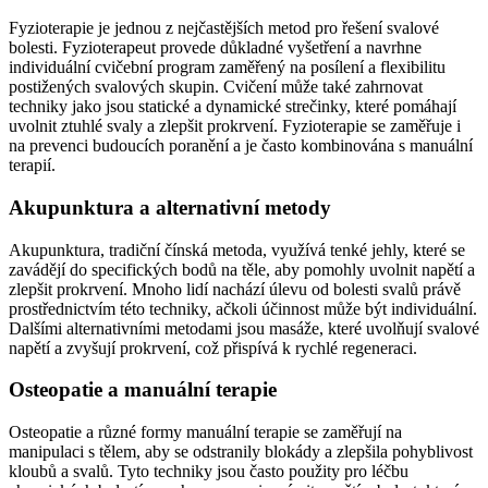
Fyzioterapie je jednou z nejčastějších metod pro řešení svalové
bolesti. Fyzioterapeut provede důkladné vyšetření a navrhne
individuální cvičební program zaměřený na posílení a flexibilitu
postižených svalových skupin. Cvičení může také zahrnovat
techniky jako jsou statické a dynamické strečinky, které pomáhají
uvolnit ztuhlé svaly a zlepšit prokrvení. Fyzioterapie se zaměřuje i
na prevenci budoucích poranění a je často kombinována s manuální
terapií.
Akupunktura a alternativní metody
Akupunktura, tradiční čínská metoda, využívá tenké jehly, které se
zavádějí do specifických bodů na těle, aby pomohly uvolnit napětí a
zlepšit prokrvení. Mnoho lidí nachází úlevu od bolesti svalů právě
prostřednictvím této techniky, ačkoli účinnost může být individuální.
Dalšími alternativními metodami jsou masáže, které uvolňují svalové
napětí a zvyšují prokrvení, což přispívá k rychlé regeneraci.
Osteopatie a manuální terapie
Osteopatie a různé formy manuální terapie se zaměřují na
manipulaci s tělem, aby se odstranily blokády a zlepšila pohyblivost
kloubů a svalů. Tyto techniky jsou často použity pro léčbu