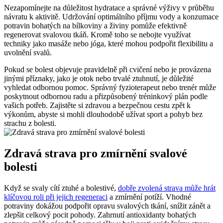
Nezapomínejte na důležitost hydratace a správné výživy v průběhu
návratu k aktivitě. Udržování optimálního příjmu vody a konzumace
potravin bohatých na bílkoviny a živiny pomůže efektivně
regenerovat svalovou tkáň. Kromě toho se nebojte využívat
techniky jako masáže nebo jóga, které mohou podpořit flexibilitu a
uvolnění svalů.
Pokud se bolest objevuje pravidelně při cvičení nebo je provázena
jinými příznaky, jako je otok nebo trvalé ztuhnutí, je důležité
vyhledat odbornou pomoc. Správný fyzioterapeut nebo trenér může
poskytnout odbornou radu a přizpůsobený tréninkový plán podle
vašich potřeb. Zajistěte si zdravou a bezpečnou cestu zpět k
výkonům, abyste si mohli dlouhodobě užívat sport a pohyb bez
strachu z bolesti.
Zdravá strava pro zmírnění svalové
bolesti
Když se svaly cítí ztuhé a bolestivé,
dobře zvolená strava může hrát
klíčovou roli při jejich regeneraci
a zmírnění potíží. Vhodné
potraviny dokážou podpořit opravu svalových tkání, snížit zánět a
zlepšit celkový pocit pohody. Zahrnutí antioxidanty bohatých