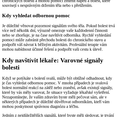
chronických bolestí a mohou pomoci zmírnit napětí a bolest, které
souvisejí s nesprávným držením těla nebo s přetížením.
Kdy vyhledat odbornou pomoc
Je důležité věnovat pozornost signálům svého těla. Pokud bolest trvá
více než několik dní, výrazně omezuje vaše každodenní činnosti
nebo se zhoršuje, je na čase navštívit odborníka. Rychlé vyhledání
pomoci může zabránit přechodu bolesti do chronického stavu a
podpořit váš návrat k běžným aktivitám. Profesiální terapie vám
mohou nabídnout účinné řešení a podpořit vaši cestu k úlevě.
Kdy navštívit lékaře: Varovné signály
bolesti
Když se potýkáte s bolestí svalů, může být obtížné odhadnout, kdy
je čas vyhledat odbornou pomoc. V mnoha případech je svalová
bolest normální reakcí na zátěž nebo zranění, avšak existují signály,
které by vás měly varovat, že situace vyžaduje lékařské vyšetření.
Nezapomínejte, že vaším zdravím byste měli pečovat sám, ale v
některých případech je důležité důvěřovat odborníkům, kteří vám
mohou poskytnout správnou diagnózu a léčbu.
Jedním z nejdůležitějších signálů, které byste měli sledovat, je trvání