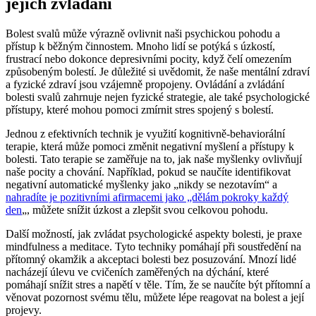
jejich zvládání
Bolest svalů může výrazně ovlivnit naši psychickou pohodu a
přístup k běžným činnostem. Mnoho lidí se potýká s úzkostí,
frustrací nebo dokonce depresivními pocity, když čelí omezením
způsobeným bolestí. Je důležité si uvědomit, že naše mentální zdraví
a fyzické zdraví jsou vzájemně propojeny. Ovládání a zvládání
bolesti svalů zahrnuje nejen fyzické strategie, ale také psychologické
přístupy, které mohou pomoci zmírnit stres spojený s bolestí.
Jednou z efektivních technik je využití kognitivně-behaviorální
terapie, která může pomoci změnit negativní myšlení a přístupy k
bolesti. Tato terapie se zaměřuje na to, jak naše myšlenky ovlivňují
naše pocity a chování. Například, pokud se naučíte identifikovat
negativní automatické myšlenky jako „nikdy se nezotavím“ a
nahradíte je pozitivními afirmacemi jako „dělám pokroky každý
den
„, můžete snížit úzkost a zlepšit svou celkovou pohodu.
Další možností, jak zvládat psychologické aspekty bolesti, je praxe
mindfulness a meditace. Tyto techniky pomáhají při soustředění na
přítomný okamžik a akceptaci bolesti bez posuzování. Mnozí lidé
nacházejí úlevu ve cvičeních zaměřených na dýchání, které
pomáhají snížit stres a napětí v těle. Tím, že se naučíte být přítomní a
věnovat pozornost svému tělu, můžete lépe reagovat na bolest a její
projevy.