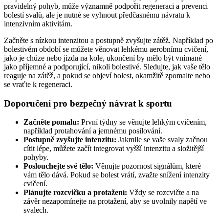
pravidelný pohyb, může významně podpořit regeneraci a prevenci
bolestí svalů, ale je nutné se vyhnout předčasnému návratu k
intenzivním aktivitám.
Začněte s nízkou intenzitou a postupně zvyšujte zátěž. Například po
bolestivém období se můžete věnovat lehkému aerobnímu cvičení,
jako je chůze nebo jízda na kole, ukončení by mělo být vnímané
jako příjemné a podporující, nikoli bolestivé. Sledujte, jak vaše tělo
reaguje na zátěž, a pokud se objeví bolest, okamžitě zpomalte nebo
se vraťte k regeneraci.
Doporučení pro bezpečný návrat k sportu
Začněte pomalu:
První týdny se věnujte lehkým cvičením,
například protahování a jemnému posilování.
Postupně zvyšujte intenzitu:
Jakmile se vaše svaly začnou
cítit lépe, můžete začít integrovat vyšší intenzitu a složitější
pohyby.
Poslouchejte své tělo:
Věnujte pozornost signálům, které
vám tělo dává. Pokud se bolest vrátí, zvažte snížení intenzity
cvičení.
Plánujte rozcvičku a protažení:
Vždy se rozcvičte a na
závěr nezapomínejte na protažení, aby se uvolnily napětí ve
svalech.