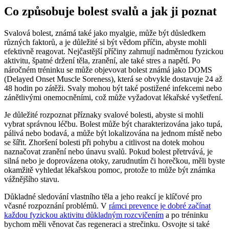
Co způsobuje bolest svalů a jak ji poznat
Svalová bolest, známá také jako myalgie, může být důsledkem
různých faktorů, a je důležité si být vědom příčin, abyste mohli
efektivně reagovat. Nejčastější příčiny zahrnují nadměrnou fyzickou
aktivitu, špatné držení těla, zranění, ale také stres a napětí. Po
náročném tréninku se může objevovat bolest známá jako DOMS
(Delayed Onset Muscle Soreness), která se obvykle dostavuje 24 až
48 hodin po zátěži. Svaly mohou být také postižené infekcemi nebo
zánětlivými onemocněními, což může vyžadovat lékařské vyšetření.
Je důležité rozpoznat příznaky svalové bolesti, abyste si mohli
vybrat správnou léčbu. Bolest může být charakterizována jako tupá,
pálivá nebo bodavá, a může být lokalizována na jednom místě nebo
se šířit. Zhoršení bolesti při pohybu a citlivost na dotek mohou
naznačovat zranění nebo únavu svalů. Pokud bolest přetrvává, je
silná nebo je doprovázena otoky, zarudnutím či horečkou, měli byste
okamžitě vyhledat lékařskou pomoc, protože to může být známka
vážnějšího stavu.
Důkladné sledování vlastního těla a jeho reakcí je klíčové pro
včasné rozpoznání problémů. V
rámci prevence je dobré začínat
každou fyzickou aktivitu důkladným rozcvičením
a po tréninku
bychom měli věnovat čas regeneraci a strečinku. Osvojte si také