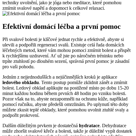
techniky uvolnění, jako je jóga nebo meditace, které pomohou
zmírnit svalové napětí a dopomoct k celkové relaxaci.
Efektivní domácí léčba a první pomoc
Při svalové bolesti je klíčové jednat rychle a efektivně, abyste si
ulevili a podpořili regeneraci svalů. Existuje celá řada domácích
léčebných metod, které vám mohou pomoci zmírnit bolest a přispět
k rychlejšímu uzdravení. Ať už jste po náročném tréninku nebo
trpíte ztuhlostí po dlouhém sezení, správná první pomoc je zásadní
pro vaši pohodu.
Jedním z nejjednodušších a nejúčinnějších kroků je aplikace
ledového obkladu
. Tento postup pomůže zklidnit zánět a zmírnit
bolest. Ledový obklad aplikujte na postižené místo po dobu 15-20
minut každou hodinu během prvních 48 hodin po vzniku bolesti.
Pozor však na to, abyste nezapomněli na ochranu kůže, například
pomocí ručníku, abyste předešli omrzlinám. Po uplynutí této doby
můžete zkusit teplé obklady, které pomohou uvolnit ztuhlé svaly a
podpořit prokrvení.
Dalším důležitým prvkem je dostatečná
hydratace
. Dehydratace
může zhoršit svalové křeče a bolesti, takže je důležité vypít dostatek