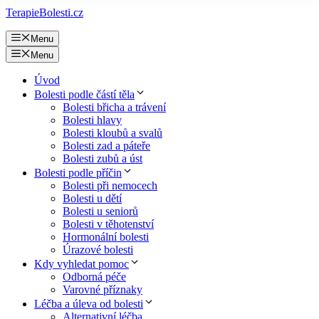
TerapieBolesti.cz
Menu
Menu
Úvod
Bolesti podle částí těla
Bolesti břicha a trávení
Bolesti hlavy
Bolesti kloubů a svalů
Bolesti zad a páteře
Bolesti zubů a úst
Bolesti podle příčin
Bolesti při nemocech
Bolesti u dětí
Bolesti u seniorů
Bolesti v těhotenství
Hormonální bolesti
Úrazové bolesti
Kdy vyhledat pomoc
Odborná péče
Varovné příznaky
Léčba a úleva od bolesti
Alternativní léčba