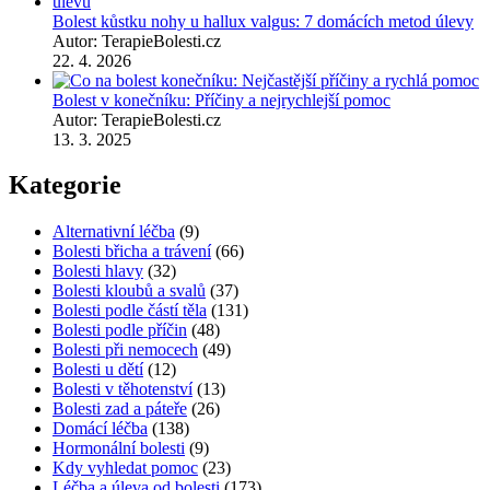
Bolest kůstku nohy u hallux valgus: 7 domácích metod úlevy
Autor: TerapieBolesti.cz
22. 4. 2026
Bolest v konečníku: Příčiny a nejrychlejší pomoc
Autor: TerapieBolesti.cz
13. 3. 2025
Kategorie
Alternativní léčba
(9)
Bolesti břicha a trávení
(66)
Bolesti hlavy
(32)
Bolesti kloubů a svalů
(37)
Bolesti podle částí těla
(131)
Bolesti podle příčin
(48)
Bolesti při nemocech
(49)
Bolesti u dětí
(12)
Bolesti v těhotenství
(13)
Bolesti zad a páteře
(26)
Domácí léčba
(138)
Hormonální bolesti
(9)
Kdy vyhledat pomoc
(23)
Léčba a úleva od bolesti
(173)