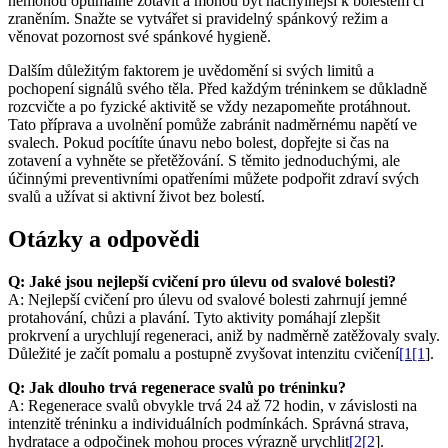
nemohou optimálně zotavit a mohou být náchylnější k bolestem či
zraněním. Snažte se vytvářet si pravidelný spánkový režim a
věnovat pozornost své spánkové hygieně.
Dalším důležitým faktorem je uvědomění si svých limitů a
pochopení signálů svého těla. Před každým tréninkem se důkladně
rozcvičte a po fyzické aktivitě se vždy nezapomeňte protáhnout.
Tato příprava a uvolnění pomůže zabránit nadměrnému napětí ve
svalech. Pokud pocítíte únavu nebo bolest, dopřejte si čas na
zotavení a vyhněte se přetěžování. S těmito jednoduchými, ale
účinnými preventivními opatřeními můžete podpořit zdraví svých
svalů a užívat si aktivní život bez bolestí.
Otázky a odpovědi
Q: Jaké jsou nejlepší cvičení pro úlevu od svalové bolesti?
A: Nejlepší cvičení pro úlevu od svalové bolesti zahrnují jemné
protahování, chůzi a plavání. Tyto aktivity pomáhají zlepšit
prokrvení a urychlují regeneraci, aniž by nadměrně zatěžovaly svaly.
Důležité je začít pomalu a postupně zvyšovat intenzitu cvičení
[1[1
].
Q: Jak dlouho trvá regenerace svalů po tréninku?
A: Regenerace svalů obvykle trvá 24 až 72 hodin, v závislosti na
intenzitě tréninku a individuálních podmínkách. Správná strava,
hydratace a odpočinek mohou proces výrazně urychlit
[2[2
].