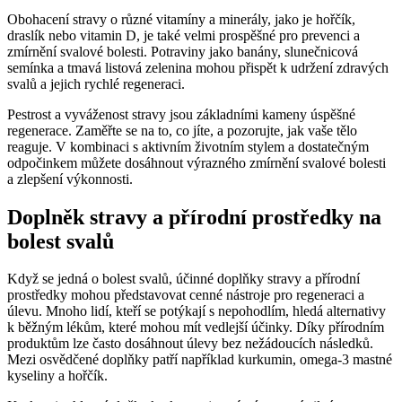
Obohacení stravy o různé vitamíny a minerály, jako je hořčík,
draslík nebo vitamin D, je také velmi prospěšné pro prevenci a
zmírnění svalové bolesti. Potraviny jako banány, slunečnicová
semínka a tmavá listová zelenina mohou přispět k udržení zdravých
svalů a jejich rychlé regeneraci.
Pestrost a vyváženost stravy jsou základními kameny úspěšné
regenerace. Zaměřte se na to, co jíte, a pozorujte, jak vaše tělo
reaguje. V kombinaci s aktivním životním stylem a dostatečným
odpočinkem můžete dosáhnout výrazného zmírnění svalové bolesti
a zlepšení výkonnosti.
Doplněk stravy a přírodní prostředky na
bolest svalů
Když se jedná o bolest svalů, účinné doplňky stravy a přírodní
prostředky mohou představovat cenné nástroje pro regeneraci a
úlevu. Mnoho lidí, kteří se potýkají s nepohodlím, hledá alternativy
k běžným lékům, které mohou mít vedlejší účinky. Díky přírodním
produktům lze často dosáhnout úlevy bez nežádoucích následků.
Mezi osvědčené doplňky patří například kurkumin, omega-3 mastné
kyseliny a hořčík.