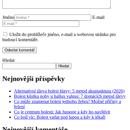
Jméno
E-mail
Uložit do prohlížeče jméno, e-mail a webovou stránku pro
budoucí komentáře.
Hledat
Hledat
Nejnovější příspěvky
Alternativní úleva bolest hlavy: 5 metod akupunktura (2026)
Bolest kůstku nohy u hallux valgus: 7 domácích metod úlevy
Co může znamenat bolest jednoho žebra? Možné příčiny a
řešení
Co je centrum bolesti: Jak funguje a kdy ho navštívit
Co bolí víc: Bolest varlat pod lupou a kdy k lékaři
Nejnovější komentáře