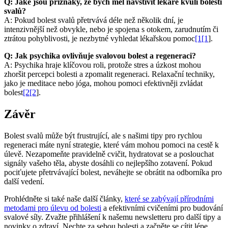
Q: Jaké jsou příznaky, že bych měl navštívit lékaře kvůli bolesti
svalů?
A: Pokud bolest svalů přetrvává déle než několik dní, je
intenzivnější než obvykle, nebo je spojena s otokem, zarudnutím či
ztrátou pohyblivosti, je nezbytné vyhledat lékařskou pomoc
[1[1
].
Q: Jak psychika ovlivňuje svalovou bolest a regeneraci?
A: Psychika hraje klíčovou roli, protože stres a úzkost mohou
zhoršit percepci bolesti a zpomalit regeneraci. Relaxační techniky,
jako je meditace nebo jóga, mohou pomoci efektivněji zvládat
bolest
[2[2
].
Závěr
Bolest svalů může být frustrující, ale s našimi tipy pro rychlou
regeneraci máte nyní strategie, které vám mohou pomoci na cestě k
úlevě. Nezapomeňte pravidelně cvičit, hydratovat se a poslouchat
signály vašeho těla, abyste dosáhli co nejlepšího zotavení. Pokud
pociťujete přetrvávající bolest, neváhejte se obrátit na odborníka pro
další vedení.
Prohlédněte si také naše další články,
které se zabývají přírodními
metodami pro úlevu od bolesti
a efektivními cvičeními pro budování
svalové síly. Zvažte přihlášení k našemu newsletteru pro další tipy a
novinky o zdraví. Nechte za sebou bolesti a začněte se cítit lépe