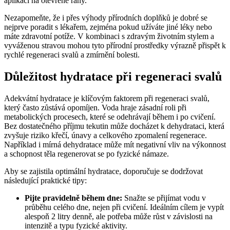
aplikaci na otevřené rány.
Nezapomeňte, že i přes výhody přírodních doplňků je dobré se
nejprve poradit s lékařem, zejména pokud užíváte jiné léky nebo
máte zdravotní potíže. V kombinaci s zdravým životním stylem a
vyváženou stravou mohou tyto přírodní prostředky výrazně přispět k
rychlé regeneraci svalů a zmírnění bolesti.
Důležitost hydratace při regeneraci svalů
Adekvátní hydratace je klíčovým faktorem při regeneraci svalů,
který často zůstává opomíjen. Voda hraje zásadní roli při
metabolických procesech, které se odehrávají během i po cvičení.
Bez dostatečného příjmu tekutin může docházet k dehydrataci, která
zvyšuje riziko křečí, únavy a celkového zpomalení regenerace.
Například i mírná dehydratace může mít negativní vliv na výkonnost
a schopnost těla regenerovat se po fyzické námaze.
Aby se zajistila optimální hydratace, doporučuje se dodržovat
následující praktické tipy:
Pijte pravidelně během dne:
Snažte se přijímat vodu v
průběhu celého dne, nejen při cvičení. Ideálním cílem je vypít
alespoň 2 litry denně, ale potřeba může růst v závislosti na
intenzitě a typu fyzické aktivity.