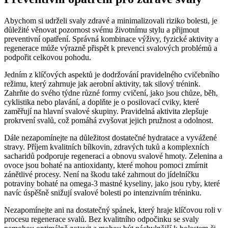
Abychom si udrželi svaly zdravé a minimalizovali riziko bolesti, je
důležité věnovat pozornost svému životnímu stylu a přijmout
preventivní opatření. Správná kombinace výživy, fyzické aktivity a
regenerace může výrazně přispět k prevenci svalových problémů a
podpořit celkovou pohodu.
Jedním z klíčových aspektů je dodržování pravidelného cvičebního
režimu, který zahrnuje jak aerobní aktivity, tak silový trénink.
Zahrňte do svého týdne různé formy cvičení, jako jsou chůze, běh,
cyklistika nebo plavání, a doplňte je o posilovací cviky, které
zaměřují na hlavní svalové skupiny. Pravidelná aktivita zlepšuje
prokrvení svalů, což pomáhá zvyšovat jejich pružnost a odolnost.
Dále nezapomínejte na důležitost dostatečné hydratace a vyvážené
stravy. Příjem kvalitních bílkovin, zdravých tuků a komplexních
sacharidů podporuje regeneraci a obnovu svalové hmoty. Zelenina a
ovoce jsou bohaté na antioxidanty, které mohou pomoci zmírnit
zánětlivé procesy. Není na škodu také zahrnout do jídelníčku
potraviny bohaté na omega-3 mastné kyseliny, jako jsou ryby, které
navíc úspěšně snižují svalové bolesti po intenzivním tréninku.
Nezapomínejte ani na dostatečný spánek, který hraje klíčovou roli v
procesu regenerace svalů. Bez kvalitního odpočinku se svaly