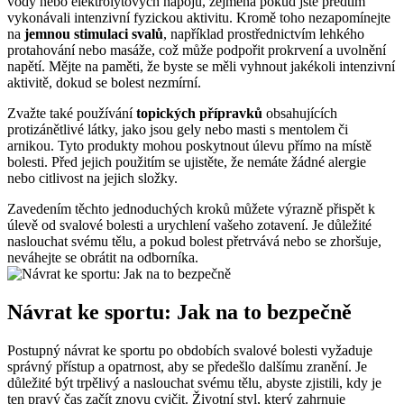
vody nebo elektrolytových nápojů, zejména pokud jste předtím
vykonávali intenzivní fyzickou aktivitu. Kromě toho nezapomínejte
na
jemnou stimulaci svalů
, například prostřednictvím lehkého
protahování nebo masáže, což může podpořit prokrvení a uvolnění
napětí. Mějte na paměti, že byste se měli vyhnout jakékoli intenzivní
aktivitě, dokud se bolest nezmírní.
Zvažte také používání
topických přípravků
obsahujících
protizánětlivé látky, jako jsou gely nebo masti s mentolem či
arnikou. Tyto produkty mohou poskytnout úlevu přímo na místě
bolesti. Před jejich použitím se ujistěte, že nemáte žádné alergie
nebo citlivost na jejich složky.
Zavedením těchto jednoduchých kroků můžete výrazně přispět k
úlevě od svalové bolesti a urychlení vašeho zotavení. Je důležité
naslouchat svému tělu, a pokud bolest přetrvává nebo se zhoršuje,
neváhejte se obrátit na odborníka.
Návrat ke sportu: Jak na to bezpečně
Postupný návrat ke sportu po obdobích svalové bolesti vyžaduje
správný přístup a opatrnost, aby se předešlo dalšímu zranění. Je
důležité být trpělivý a naslouchat svému tělu, abyste zjistili, kdy je
ten pravý čas začít znovu cvičit. Životní styl, který zahrnuje