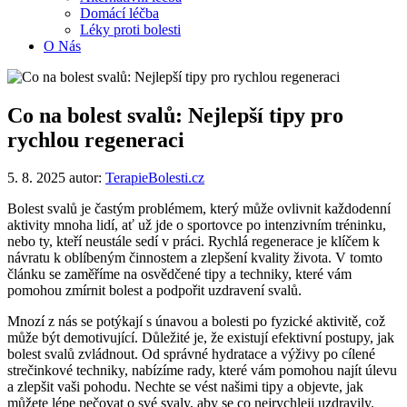
Domácí léčba
Léky proti bolesti
O Nás
Co na bolest svalů: Nejlepší tipy pro
rychlou regeneraci
5. 8. 2025
autor:
TerapieBolesti.cz
Bolest svalů je častým problémem, který může ovlivnit každodenní
aktivity mnoha lidí, ať už jde o sportovce po intenzivním tréninku,
nebo ty, kteří neustále sedí v práci. Rychlá regenerace je klíčem k
návratu k oblíbeným činnostem a zlepšení kvality života. V tomto
článku se zaměříme na osvědčené tipy a techniky, které vám
pomohou zmírnit bolest a podpořit uzdravení svalů.
Mnozí z nás se potýkají s únavou a bolesti po fyzické aktivitě, což
může být demotivující. Důležité je, že existují efektivní postupy, jak
bolest svalů zvládnout. Od správné hydratace a výživy po cílené
strečinkové techniky, nabízíme rady, které vám pomohou najít úlevu
a zlepšit vaši pohodu. Nechte se vést našimi tipy a objevte, jak
můžete lépe pečovat o své svaly, aby se co nejrychleji uzdravily.