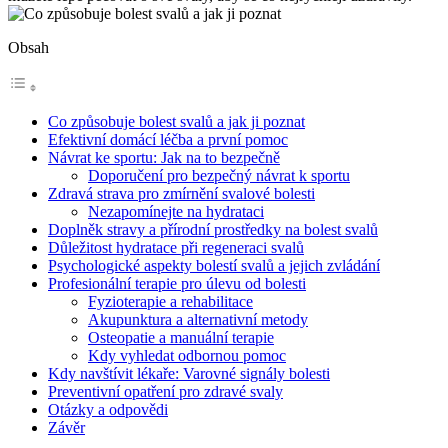
Obsah
Co způsobuje bolest svalů a jak ji poznat
Efektivní domácí léčba a první pomoc
Návrat ke sportu: Jak na to bezpečně
Doporučení pro bezpečný návrat k sportu
Zdravá strava pro zmírnění svalové bolesti
Nezapomínejte na hydrataci
Doplněk stravy a přírodní prostředky na bolest svalů
Důležitost hydratace při regeneraci svalů
Psychologické aspekty bolestí svalů a jejich zvládání
Profesionální terapie pro úlevu od bolesti
Fyzioterapie a rehabilitace
Akupunktura a alternativní metody
Osteopatie a manuální terapie
Kdy vyhledat odbornou pomoc
Kdy navštívit lékaře: Varovné signály bolesti
Preventivní opatření pro zdravé svaly
Otázky a odpovědi
Závěr