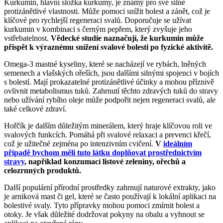
Kurkumin, hlavní složka kurkumy, je známý pro své silné
protizánětlivé vlastnosti. Může pomoci snížit bolest a zánět, což je
klíčové pro rychlejší regeneraci svalů. Doporučuje se užívat
kurkumin v kombinaci s černým pepřem, který zvyšuje jeho
vstřebatelnost.
Vědecké studie naznačují, že kurkumin může
přispět k výraznému snížení svalové bolesti po fyzické aktivitě.
Omega-3 mastné kyseliny, které se nacházejí ve rybách, lněných
semenech a vlašských ořeších, jsou dalšími silnými spojenci v bojích
s bolestí. Mají prokazatelné protizánětlivé účinky a mohou příznivě
ovlivnit metabolismus tuků. Zahrnutí těchto zdravých tuků do stravy
nebo užívání rybího oleje může podpořit nejen regeneraci svalů, ale
také celkové zdraví.
Hořčík je dalším důležitým minerálem, který hraje klíčovou roli ve
svalových funkcích. Pomáhá při svalové relaxaci a prevenci křečí,
což je užitečné zejména po intenzivním cvičení.
V
ideálním
případě bychom měli tuto látku doplňovat prostřednictvím
stravy
, například konzumací listové zeleniny, ořechů a
celozrnných produktů.
Další populární přírodní prostředky zahrnují naturové extrakty, jako
je arniková mast či gel, které se často používají k lokální aplikaci na
bolestivé svaly. Tyto přípravky mohou pomoci zmírnit bolest a
otoky. Je však důležité dodržovat pokyny na obalu a vyhnout se