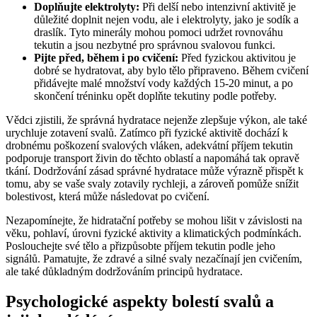
Doplňujte elektrolyty:
Při delší nebo intenzivní aktivitě je
důležité doplnit nejen vodu, ale i elektrolyty, jako je sodík a
draslík. Tyto minerály mohou pomoci udržet rovnováhu
tekutin a jsou nezbytné pro správnou svalovou funkci.
Pijte před, během i po cvičení:
Před fyzickou aktivitou je
dobré se hydratovat, aby bylo tělo připraveno. Během cvičení
přidávejte malé množství vody každých 15-20 minut, a po
skončení tréninku opět doplňte tekutiny podle potřeby.
Vědci zjistili, že správná hydratace nejenže zlepšuje výkon, ale také
urychluje zotavení svalů. Zatímco při fyzické aktivitě dochází k
drobnému poškození svalových vláken, adekvátní příjem tekutin
podporuje transport živin do těchto oblastí a napomáhá tak opravě
tkání. Dodržování zásad správné hydratace může výrazně přispět k
tomu, aby se vaše svaly zotavily rychleji, a zároveň pomůže snížit
bolestivost, která může následovat po cvičení.
Nezapomínejte, že hidratační potřeby se mohou lišit v závislosti na
věku, pohlaví, úrovni fyzické aktivity a klimatických podmínkách.
Poslouchejte své tělo a přizpůsobte příjem tekutin podle jeho
signálů. Pamatujte, že zdravé a silné svaly nezačínají jen cvičením,
ale také důkladným dodržováním principů hydratace.
Psychologické aspekty bolestí svalů a