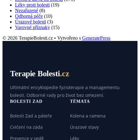
Léky proti bolesti
(19)
Nezařazené
(8)
Odborná péče
(10)
Úrazové bolesti
(3)
Varovné příznaky
(15)
© 2026 TerapieBolesti.cz
• Vytvořeno s
GeneratePress
Terapie Bolesti
.cz
Ultimátní encyklopedie fyzioterapie a managementu
bolesti. Odborné rady pro život bez omezení.
BOLESTI ZAD
TÉMATA
Bolesti Zad a páteře
Kolena a ramena
Cvičení na záda
Úrazové stavy
Prevence v sedě
Léky