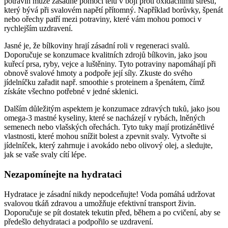
potravin může zásadně pomoci tělu v boji proti oxidačnímu stresu,
který bývá při svalovém napětí přítomný. Například borůvky, špenát
nebo ořechy patří mezi potraviny, které vám mohou pomoci v
rychlejším uzdravení.
Jasné je, že bílkoviny hrají zásadní roli v regeneraci svalů.
Doporučuje se konzumace kvalitních zdrojů bílkovin, jako jsou
kuřecí prsa, ryby, vejce a luštěniny. Tyto potraviny napomáhají při
obnově svalové hmoty a podpoře její síly. Zkuste do svého
jídelníčku zařadit např. smoothie s proteinem a špenátem, čímž
získáte všechno potřebné v jedné sklenici.
Dalším důležitým aspektem je konzumace zdravých tuků, jako jsou
omega-3 mastné kyseliny, které se nacházejí v rybách, lněných
semenech nebo vlašských ořechách. Tyto tuky mají protizánětlivé
vlastnosti, které mohou snížit bolest a zpevnit svaly. Vytvořte si
jídelníček, který zahrnuje i avokádo nebo olivový olej, a sledujte,
jak se vaše svaly cítí lépe.
Nezapomínejte na hydrataci
Hydratace je zásadní nikdy nepodceňujte! Voda pomáhá udržovat
svalovou tkáň zdravou a umožňuje efektivní transport živin.
Doporučuje se pít dostatek tekutin před, během a po cvičení, aby se
předešlo dehydrataci a podpořilo se uzdravení.