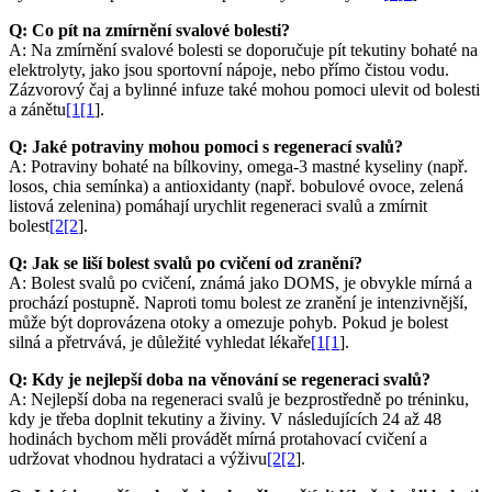
Q: Co pít na zmírnění svalové bolesti?
A: Na zmírnění svalové bolesti se doporučuje pít tekutiny bohaté na
elektrolyty, jako jsou sportovní nápoje, nebo přímo čistou vodu.
Zázvorový čaj a bylinné infuze také mohou pomoci ulevit od bolesti
a zánětu
[1[1
].
Q: Jaké potraviny mohou pomoci s regenerací svalů?
A: Potraviny bohaté na bílkoviny, omega-3 mastné kyseliny (např.
losos, chia semínka) a antioxidanty (např. bobulové ovoce, zelená
listová zelenina) pomáhají urychlit regeneraci svalů a zmírnit
bolest
[2[2
].
Q: Jak se liší bolest svalů po cvičení od zranění?
A: Bolest svalů po cvičení, známá jako DOMS, je obvykle mírná a
prochází postupně. Naproti tomu bolest ze zranění je intenzivnější,
může být doprovázena otoky a omezuje pohyb. Pokud je bolest
silná a přetrvává, je důležité vyhledat lékaře
[1[1
].
Q: Kdy je nejlepší doba na věnování se regeneraci svalů?
A: Nejlepší doba na regeneraci svalů je bezprostředně po tréninku,
kdy je třeba doplnit tekutiny a živiny. V následujících 24 až 48
hodinách bychom měli provádět mírná protahovací cvičení a
udržovat vhodnou hydrataci a výživu
[2[2
].