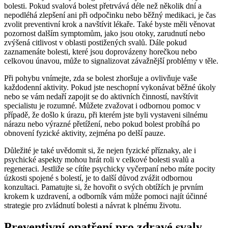
bolesti. Pokud svalová bolest přetrvává déle než několik dní a
nepodléhá zlepšení ani při odpočinku nebo běžný medikaci, je čas
zvolit preventivní krok a navštívit lékaře. Také byste měli věnovat
pozornost dalším symptomům, jako jsou otoky, zarudnutí nebo
zvýšená citlivost v oblasti postižených svalů. Dále pokud
zaznamenáte bolesti, které jsou doprovázeny horečkou nebo
celkovou únavou, může to signalizovat závažnější problémy v těle.
Při pohybu vnímejte, zda se bolest zhoršuje a ovlivňuje vaše
každodenní aktivity. Pokud jste neschopní vykonávat běžné úkoly
nebo se vám nedaří zapojit se do aktivních činností, navštívit
specialistu je rozumné. Můžete zvažovat i odbornou pomoc v
případě, že došlo k úrazu, při kterém jste byli vystaveni silnému
nárazu nebo výrazné přetížení, nebo pokud bolest probíhá po
obnovení fyzické aktivity, zejména po delší pauze.
Důležité je také uvědomit si, že nejen fyzické příznaky, ale i
psychické aspekty mohou hrát roli v celkové bolesti svalů a
regeneraci. Jestliže se cítíte psychicky vyčerpaní nebo máte pocity
úzkosti spojené s bolestí, je to další důvod zvážit odbornou
konzultaci. Pamatujte si, že hovořit o svých obtížích je prvním
krokem k uzdravení, a odborník vám může pomoci najít účinné
strategie pro zvládnutí bolesti a návrat k plnému životu.
Preventivní opatření pro zdravé svaly