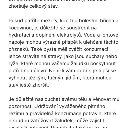
zhoršuje celkový stav.
Pokud patříte mezi ty, kdo trpí bolestmi břicha a
kocovinou, je důležité se soustředit na
hydrataci a doplnění elektrolytů. Voda a iontové
nápoje mohou výrazně přispět k ulehčení těchto
příznaků. Také byste měli zvážit konzumaci
lehce stravitelné stravy, jako jsou suchary nebo
rýže, které mohou vašemu žaludku poskytnout
potřebnou úlevu. Není-li vám dobře, je lepší se
vyhnout těžkým, tučným jídlům, která mohou
stav ještě zhoršit.
Je důležité naslouchat svému tělu a věnovat mu
pozornost. Udržování vyváženého pitného
režimu a pravidelná konzumace potravin, které
nebudou zatěžovat žaludek, může zajistit
rychlejší zotavení. Pamatujte také na to, že