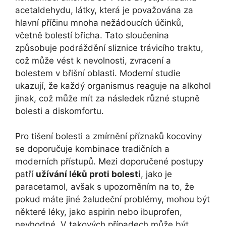
acetaldehydu, látky, která je považována za
hlavní příčinu mnoha nežádoucích účinků,
včetně bolestí břicha. Tato sloučenina
způsobuje podráždění sliznice trávicího traktu,
což může vést k nevolnosti, zvracení a
bolestem v břišní oblasti. Moderní studie
ukazují, že každý organismus reaguje na alkohol
jinak, což může mít za následek různé stupně
bolesti a diskomfortu.
Pro tišení bolesti a zmírnění příznaků kocoviny
se doporučuje kombinace tradičních a
moderních přístupů. Mezi doporučené postupy
patří
užívání léků proti bolesti
, jako je
paracetamol, avšak s upozorněním na to, že
pokud máte jiné žaludeční problémy, mohou být
některé léky, jako aspirin nebo ibuprofen,
nevhodné. V takových případech může být