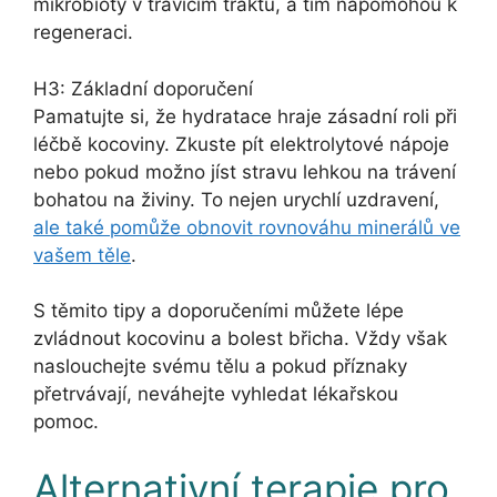
mikrobioty v trávicím traktu, a tím napomohou k
regeneraci.
H3: Základní doporučení
Pamatujte si, že hydratace hraje zásadní roli při
léčbě kocoviny. Zkuste pít elektrolytové nápoje
nebo pokud možno jíst stravu lehkou na trávení
bohatou na živiny. To nejen urychlí uzdravení,
ale také pomůže obnovit rovnováhu minerálů ve
vašem těle
.
S těmito tipy a doporučeními můžete lépe
zvládnout kocovinu a bolest břicha. Vždy však
naslouchejte svému tělu a pokud příznaky
přetrvávají, neváhejte vyhledat lékařskou
pomoc.
Alternativní terapie pro