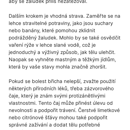
aby se žaludek příliš nezatěžoval.
Dalším krokem je vhodná strava. Zaměřte se na
lehce stravitelné potraviny, jako jsou suchary
nebo banány, které pomohou zklidnit
podrážděný žaludek. Mohlo by se také osvědčit
vaření rýže v lehce slané vodě, což je
jednoduchý a výživný způsob, jak tělu ulehčit.
Naopak se vyhněte mastným a těžkým jídlům,
která by vaše stavy mohla značně zhoršit.
Pokud se bolest břicha nelepší, zvažte použití
některých přírodních léků, třeba zázvorového
čaje, který je znám svými protizánětlivými
vlastnostmi. Tento čaj může přinést úlevu od
nevolnosti a podpořit trávení. Čerstvé limetkové
nebo citrónové šťávy mohou také podpořit
správné zažívání a dodat tělu potřebné