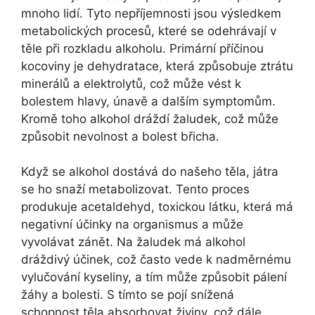
mnoho lidí. Tyto nepříjemnosti jsou výsledkem
metabolických procesů, které se odehrávají v
těle při rozkladu alkoholu. Primární příčinou
kocoviny je dehydratace, která způsobuje ztrátu
minerálů a elektrolytů, což může vést k
bolestem hlavy, únavě a dalším symptomům.
Kromě toho alkohol dráždí žaludek, což může
způsobit nevolnost a bolest břicha.
Když se alkohol dostává do našeho těla, játra
se ho snaží metabolizovat. Tento proces
produkuje acetaldehyd, toxickou látku, která má
negativní účinky na organismus a může
vyvolávat zánět. Na žaludek má alkohol
dráždivý účinek, což často vede k nadměrnému
vylučování kyseliny, a tím může způsobit pálení
žáhy a bolesti. S tímto se pojí snížená
schopnost těla absorbovat živiny, což dále