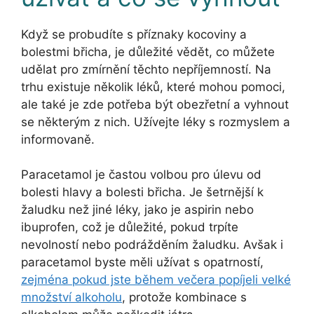
Když se probudíte s příznaky kocoviny a
bolestmi břicha, je důležité vědět, co můžete
udělat pro zmírnění těchto nepříjemností. Na
trhu existuje několik léků, které mohou pomoci,
ale také je zde potřeba být obezřetní a vyhnout
se některým z nich. Užívejte léky s rozmyslem a
informovaně.
Paracetamol je častou volbou pro úlevu od
bolesti hlavy a bolesti břicha. Je šetrnější k
žaludku než jiné léky, jako je aspirin nebo
ibuprofen, což je důležité, pokud trpíte
nevolností nebo podrážděním žaludku. Avšak i
paracetamol byste měli užívat s opatrností,
zejména pokud jste během večera popíjeli velké
množství alkoholu
, protože kombinace s