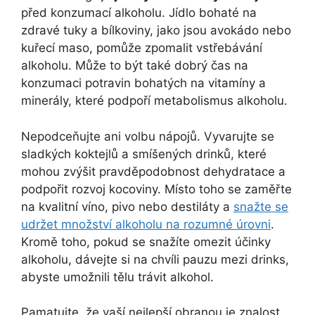
před konzumací alkoholu. Jídlo bohaté na
zdravé tuky a bílkoviny, jako jsou avokádo nebo
kuřecí maso, pomůže zpomalit vstřebávání
alkoholu. Může to být také dobrý čas na
konzumaci potravin bohatých na vitamíny a
minerály, které podpoří metabolismus alkoholu.
Nepodceňujte ani volbu nápojů. Vyvarujte se
sladkých koktejlů a smíšených drinků, které
mohou zvýšit pravděpodobnost dehydratace a
podpořit rozvoj kocoviny. Místo toho se zaměřte
na kvalitní víno, pivo nebo destiláty a
snažte se
udržet množství alkoholu na rozumné úrovni
.
Kromě toho, pokud se snažíte omezit účinky
alkoholu, dávejte si na chvíli pauzu mezi drinks,
abyste umožnili tělu trávit alkohol.
Pamatujte, že vaší nejlepší obranou je znalost