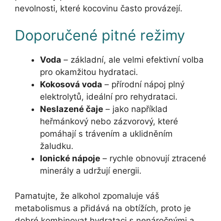
nevolnosti, které kocovinu často provázejí.
Doporučené pitné režimy
Voda
– základní, ale velmi efektivní volba
pro okamžitou hydrataci.
Kokosová voda
– přírodní nápoj plný
elektrolytů, ideální pro rehydrataci.
Neslazené čaje
– jako například
heřmánkový nebo zázvorový, které
pomáhají s trávením a uklidněním
žaludku.
Ionické nápoje
– rychle obnovují ztracené
minerály a udržují energii.
Pamatujte, že alkohol zpomaluje váš
metabolismus a přidává na obtížích, proto je
dobré kombinovat hydrataci s nenáročnými a