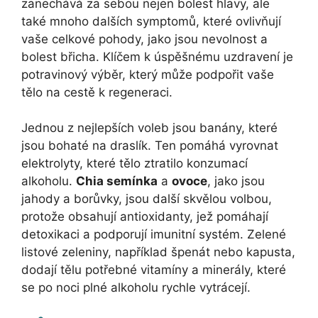
zanechává za sebou nejen bolest hlavy, ale
také mnoho dalších symptomů, které ovlivňují
vaše celkové pohody, jako jsou nevolnost a
bolest břicha. Klíčem k úspěšnému uzdravení je
potravinový výběr, který může podpořit vaše
tělo na cestě k regeneraci.
Jednou z nejlepších voleb jsou banány, které
jsou bohaté na draslík. Ten pomáhá vyrovnat
elektrolyty, které tělo ztratilo konzumací
alkoholu.
Chia semínka
a
ovoce
, jako jsou
jahody a borůvky, jsou další skvělou volbou,
protože obsahují antioxidanty, jež pomáhají
detoxikaci a podporují imunitní systém. Zelené
listové zeleniny, například špenát nebo kapusta,
dodají tělu potřebné vitamíny a minerály, které
se po noci plné alkoholu rychle vytrácejí.