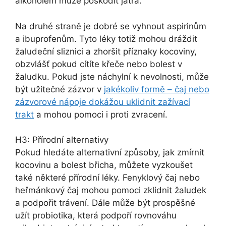
alkoholem může poškodit játra.
Na druhé straně je dobré se vyhnout aspirinům
a ibuprofenům. Tyto léky totiž mohou dráždit
žaludeční sliznici a zhoršit příznaky kocoviny,
obzvlášť pokud cítíte křeče nebo bolest v
žaludku. Pokud jste náchylní k nevolnosti, může
být užitečné zázvor v
jakékoliv formě – čaj nebo
zázvorové nápoje dokážou uklidnit zažívací
trakt
a mohou pomoci i proti zvracení.
H3: Přírodní alternativy
Pokud hledáte alternativní způsoby, jak zmírnit
kocovinu a bolest břicha, můžete vyzkoušet
také některé přírodní léky. Fenyklový čaj nebo
heřmánkový čaj mohou pomoci zklidnit žaludek
a podpořit trávení. Dále může být prospěšné
užít probiotika, která podpoří rovnováhu