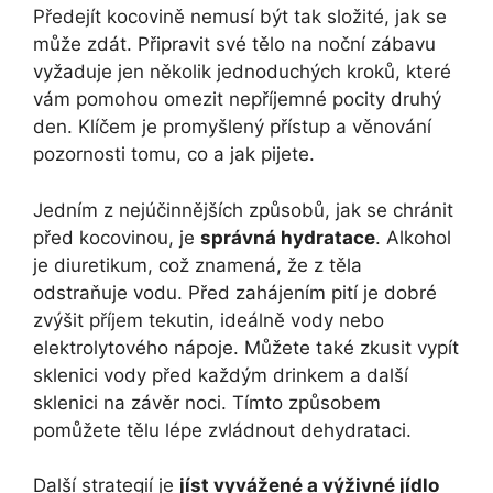
Předejít kocovině nemusí být tak složité, jak se
může zdát. Připravit své tělo na noční zábavu
vyžaduje jen několik jednoduchých kroků, které
vám pomohou omezit nepříjemné pocity druhý
den. Klíčem je promyšlený přístup a věnování
pozornosti tomu, co a jak pijete.
Jedním z nejúčinnějších způsobů, jak se chránit
před kocovinou, je
správná hydratace
. Alkohol
je diuretikum, což znamená, že z těla
odstraňuje vodu. Před zahájením pití je dobré
zvýšit příjem tekutin, ideálně vody nebo
elektrolytového nápoje. Můžete také zkusit vypít
sklenici vody před každým drinkem a další
sklenici na závěr noci. Tímto způsobem
pomůžete tělu lépe zvládnout dehydrataci.
Další strategií je
jíst vyvážené a výživné jídlo