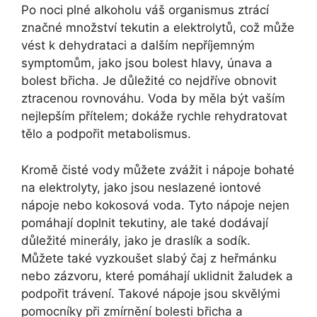
Po noci plné alkoholu váš organismus ztrácí
značné množství tekutin a elektrolytů, což může
vést k dehydrataci a dalším nepříjemným
symptomům, jako jsou bolest hlavy, únava a
bolest břicha. Je důležité co nejdříve obnovit
ztracenou rovnováhu. Voda by měla být vaším
nejlepším přítelem; dokáže rychle rehydratovat
tělo a podpořit metabolismus.
Kromě čisté vody můžete zvážit i nápoje bohaté
na elektrolyty, jako jsou neslazené iontové
nápoje nebo kokosová voda. Tyto nápoje nejen
pomáhají doplnit tekutiny, ale také dodávají
důležité minerály, jako je draslík a sodík.
Můžete také vyzkoušet slabý čaj z heřmánku
nebo zázvoru, které pomáhají uklidnit žaludek a
podpořit trávení. Takové nápoje jsou skvělými
pomocníky při zmírnění bolesti břicha a