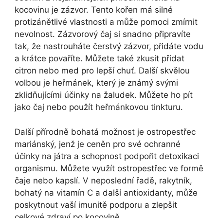
kocovinu je zázvor. Tento kořen má silné
protizánětlivé vlastnosti a může pomoci zmírnit
nevolnost. Zázvorový čaj si snadno připravíte
tak, že nastrouháte čerstvý zázvor, přidáte vodu
a krátce povaříte. Můžete také zkusit přidat
citron nebo med pro lepší chuť. Další skvělou
volbou je heřmánek, který je známý svými
zklidňujícími účinky na žaludek. Můžete ho pít
jako čaj nebo použít heřmánkovou tinkturu.
Další přírodně bohatá možnost je ostropestřec
mariánský, jenž je ceněn pro své ochranné
účinky na játra a schopnost podpořit detoxikaci
organismu. Můžete využít ostropestřec ve formě
čaje nebo kapslí. V neposlední řadě, rakytník,
bohatý na vitamín C a další antioxidanty, může
poskytnout vaší imunitě podporu a zlepšit
celkové zdraví po kocovině.