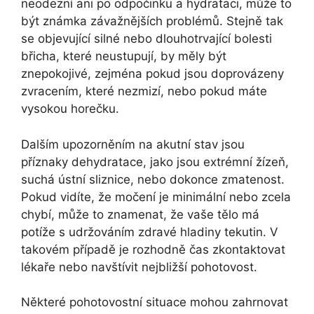
neodezní ani po odpočinku a hydrataci, může to
být známka závažnějších problémů. Stejně tak
se objevující silné nebo dlouhotrvající bolesti
břicha, které neustupují, by měly být
znepokojivé, zejména pokud jsou doprovázeny
zvracením, které nezmizí, nebo pokud máte
vysokou horečku.
Dalším upozorněním na akutní stav jsou
příznaky dehydratace, jako jsou extrémní žízeň,
suchá ústní sliznice, nebo dokonce zmatenost.
Pokud vidíte, že močení je minimální nebo zcela
chybí, může to znamenat, že vaše tělo má
potíže s udržováním zdravé hladiny tekutin. V
takovém případě je rozhodně čas zkontaktovat
lékaře nebo navštívit nejbližší pohotovost.
Některé pohotovostní situace mohou zahrnovat