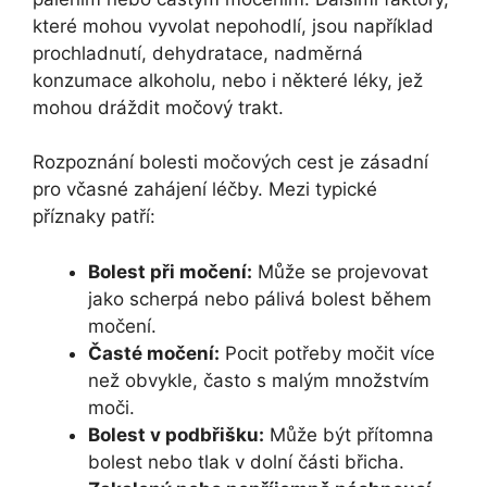
které mohou vyvolat nepohodlí, jsou například
prochladnutí, dehydratace, nadměrná
konzumace alkoholu, nebo i některé léky, jež
mohou dráždit močový trakt.
Rozpoznání bolesti močových cest je zásadní
pro včasné zahájení léčby. Mezi typické
příznaky patří:
Bolest při močení:
Může se projevovat
jako scherpá nebo pálivá bolest během
močení.
Časté močení:
Pocit potřeby močit více
než obvykle, často s malým množstvím
moči.
Bolest v podbřišku:
Může být přítomna
bolest nebo tlak v dolní části břicha.