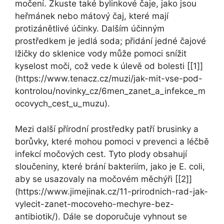
močení. Zkuste také bylinkové čaje, jako jsou
heřmánek nebo mátový čaj, které mají
protizánětlivé účinky. Dalším účinným
prostředkem je jedlá soda; přidání jedné čajové
lžičky do sklenice vody může pomoci snížit
kyselost moči, což vede k úlevě od bolesti [[1]]
(https://www.tenacz.cz/muzi/jak-mit-vse-pod-
kontrolou/novinky_cz/6men_zanet_a_infekce_m
ocovych_cest_u_muzu).
Mezi další přírodní prostředky patří brusinky a
borůvky, které mohou pomoci v prevenci a léčbě
infekcí močových cest. Tyto plody obsahují
sloučeniny, které brání bakteriím, jako je E. coli,
aby se usazovaly na močovém měchýři [[2]]
(https://www.jimejinak.cz/11-prirodnich-rad-jak-
vylecit-zanet-mocoveho-mechyre-bez-
antibiotik/). Dále se doporučuje vyhnout se