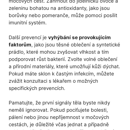
močových cest. Zahrnout do jídelníčku ovoce a
zeleninu bohatou na antioxidanty, jako jsou
borůvky nebo pomeranče, může pomoci posílit
imunitní systém.
Další prevencí je
vyhýbání se provokujícím
faktorům
, jako jsou těsné oblečení a syntetické
prádlo, které mohou zvyšovat vlhkost a tím
podporovat růst bakterií. Zvolte volné oblečení
a přírodní materiály, které umožňují kůži dýchat.
Pokud máte sklon k častým infekcím, můžete
zvážit konzultaci s lékařem o možných
specifických prevencích.
Pamatujte, že první signály těla byste nikdy
neměli ignorovat. Pokud pociťujete bolesti,
pálení nebo jinou nepříjemnost v močových
cestách, je důležité včas jednat a případně