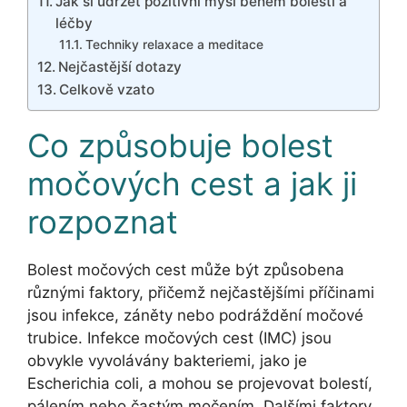
Jak si udržet pozitivní mysl během bolesti a
léčby
Techniky relaxace a meditace
Nejčastější dotazy
Celkově vzato
Co způsobuje bolest
močových cest a jak ji
rozpoznat
Bolest močových cest může být způsobena
různými faktory, přičemž nejčastějšími příčinami
jsou infekce, záněty nebo podráždění močové
trubice. Infekce močových cest (IMC) jsou
obvykle vyvolávány bakteriemi, jako je
Escherichia coli, a mohou se projevovat bolestí,
pálením nebo častým močením. Dalšími faktory,