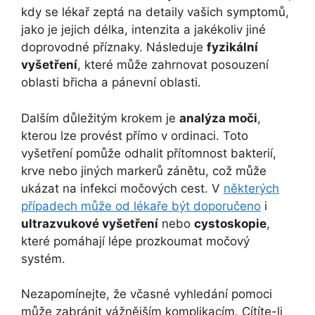
kdy se lékař zeptá na detaily vašich symptomů,
jako je jejich délka, intenzita a jakékoliv jiné
doprovodné příznaky. Následuje
fyzikální
vyšetření
, které může zahrnovat posouzení
oblasti břicha a pánevní oblasti.
Dalším důležitým krokem je
analýza moči
,
kterou lze provést přímo v ordinaci. Toto
vyšetření pomůže odhalit přítomnost bakterií,
krve nebo jiných markerů zánětu, což může
ukázat na infekci močových cest. V
některých
případech může od lékaře být doporučeno
i
ultrazvukové vyšetření
nebo
cystoskopie
,
které pomáhají lépe prozkoumat močový
systém.
Nezapomínejte, že včasné vyhledání pomoci
může zabránit vážnějším komplikacím. Cítíte-li