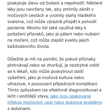
poskytuje úlevu od bolesti a nepohodlí. Některé
léky jsou navrženy tak, aby zmírnily zánět v
močových cestách a uvolnily stahy hladkého
svalstva, což může výrazně přispět k pohodlí
pacienta. Mnoho lidí také využívá léky k
potlačení příznaků, jako je pálení nebo nutkání
na močení, což může zlepšit kvalitu jejich
každodenního života.
Důležité je mít na paměti, že pokud příznaky
přetrvávají nebo se zhoršují, je nezbytné vrátit
se k lékaři, kdo může poskytnout další
vyšetření, jako je močová kultura nebo
ultrazvuk, k posouzení případných komplikací.
Tímto způsobem lze efektivně diagnostikovat a
léčit i složitější stavy,
jako jsou opakované
infekce močových cest nebo dokonce problémy
s ledvinami.