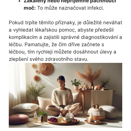
Zakalený nebo nepříjemně páchnoucí
moč:
To může naznačovat infekci.
Pokud trpíte těmito příznaky, je důležité neváhat
a vyhledat lékařskou pomoc, abyste předešli
komplikacím a zajistili správné diagnostikování a
léčbu. Pamatujte, že čím dříve začnete s
léčbou, tím rychleji můžete dosáhnout úlevy a
zlepšení svého zdravotního stavu.