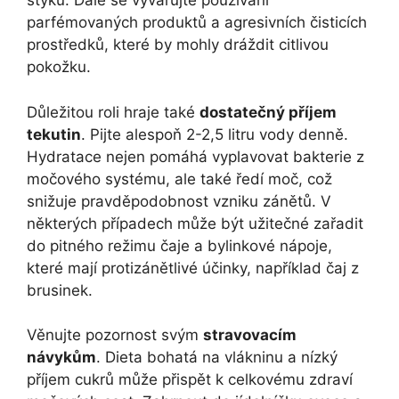
styku. Dále se vyvarujte používání
parfémovaných produktů a agresivních čisticích
prostředků, které by mohly dráždit citlivou
pokožku.
Důležitou roli hraje také
dostatečný příjem
tekutin
. Pijte alespoň 2-2,5 litru vody denně.
Hydratace nejen pomáhá vyplavovat bakterie z
močového systému, ale také ředí moč, což
snižuje pravděpodobnost vzniku zánětů. V
některých případech může být užitečné zařadit
do pitného režimu čaje a bylinkové nápoje,
které mají protizánětlivé účinky, například čaj z
brusinek.
Věnujte pozornost svým
stravovacím
návykům
. Dieta bohatá na vlákninu a nízký
příjem cukrů může přispět k celkovému zdraví