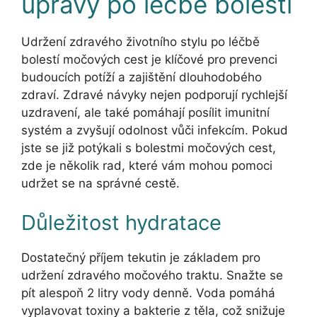
úpravy po léčbě bolestí
Udržení zdravého životního stylu po léčbě
bolestí močových cest je klíčové pro prevenci
budoucích potíží a zajištění dlouhodobého
zdraví. Zdravé návyky nejen podporují rychlejší
uzdravení, ale také pomáhají posílit imunitní
systém a zvyšují odolnost vůči infekcím. Pokud
jste se již potýkali s bolestmi močových cest,
zde je několik rad, které vám mohou pomoci
udržet se na správné cestě.
Důležitost hydratace
Dostatečný příjem tekutin je základem pro
udržení zdravého močového traktu. Snažte se
pít alespoň 2 litry vody denně. Voda pomáhá
vyplavovat toxiny a bakterie z těla, což snižuje