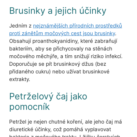
Brusinky a jejich účinky
Jedním z
nejznámějších přírodních prostředků
proti zánětům močových cest jsou brusinky
.
Obsahují proanthokyanidiny, které zabraňují
bakteriím, aby se přichycovaly na stěnách
močového měchýře, a tím snižují riziko infekcí.
Doporučuje se pít brusinkový džus (bez
přidaného cukru) nebo užívat brusinkové
extrakty.
Petrželový čaj jako
pomocník
Petržel je nejen chutné koření, ale jeho čaj má
diuretické účinky, což pomáhá vyplavovat
bakterie z močového traktu. Lžičku čerstvých