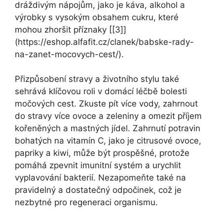
dráždivým nápojům, jako je káva, alkohol a
výrobky s vysokým obsahem cukru, které
mohou zhoršit příznaky [[3]]
(https://eshop.alfafit.cz/clanek/babske-rady-
na-zanet-mocovych-cest/).
Přizpůsobení stravy a životního stylu také
sehrává klíčovou roli v domácí léčbě bolesti
močových cest. Zkuste pít více vody, zahrnout
do stravy více ovoce a zeleniny a omezit příjem
kořeněných a mastných jídel. Zahrnutí potravin
bohatých na vitamín C, jako je citrusové ovoce,
papriky a kiwi, může být prospěšné, protože
pomáhá zpevnit imunitní systém a urychlit
vyplavování bakterií. Nezapomeňte také na
pravidelný a dostatečný odpočinek, což je
nezbytné pro regeneraci organismu.