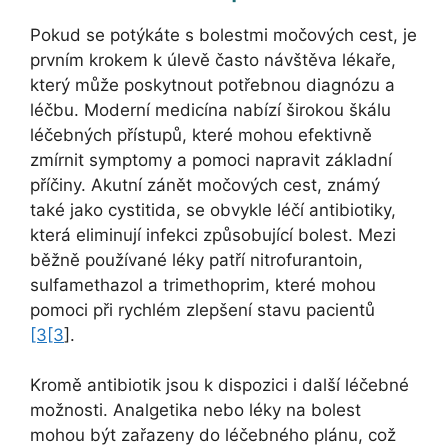
Pokud se potýkáte s bolestmi močových cest, je
prvním krokem k úlevě často návštěva lékaře,
který může poskytnout potřebnou diagnózu a
léčbu. Moderní medicína nabízí širokou škálu
léčebných přístupů, které mohou efektivně
zmírnit symptomy a pomoci napravit základní
příčiny. Akutní zánět močových cest, známý
také jako cystitida, se obvykle léčí antibiotiky,
která eliminují infekci způsobující bolest. Mezi
běžně používané léky patří nitrofurantoin,
sulfamethazol a trimethoprim, které mohou
pomoci při rychlém zlepšení stavu pacientů
[3[3
].
Kromě antibiotik jsou k dispozici i další léčebné
možnosti. Analgetika nebo léky na bolest
mohou být zařazeny do léčebného plánu, což