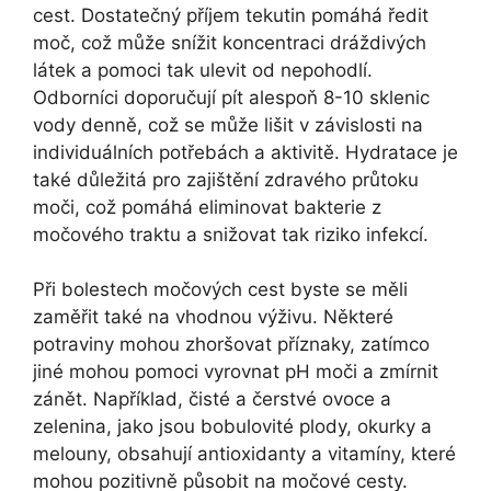
cest. Dostatečný příjem tekutin pomáhá ředit
moč, což může snížit koncentraci dráždivých
látek a pomoci tak ulevit od nepohodlí.
Odborníci doporučují pít alespoň 8-10 sklenic
vody denně, což se může lišit v závislosti na
individuálních potřebách a aktivitě. Hydratace je
také důležitá pro zajištění zdravého průtoku
moči, což pomáhá eliminovat bakterie z
močového traktu a snižovat tak riziko infekcí.
Při bolestech močových cest byste se měli
zaměřit také na vhodnou výživu. Některé
potraviny mohou zhoršovat příznaky, zatímco
jiné mohou pomoci vyrovnat pH moči a zmírnit
zánět. Například, čisté a čerstvé ovoce a
zelenina, jako jsou bobulovité plody, okurky a
melouny, obsahují antioxidanty a vitamíny, které
mohou pozitivně působit na močové cesty.