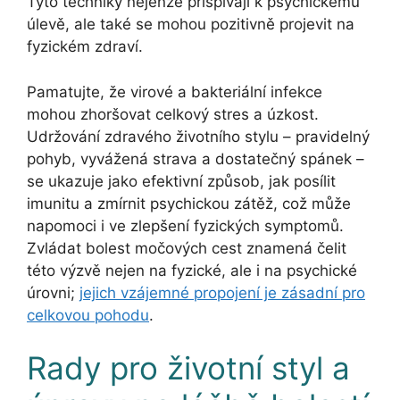
Tyto techniky nejenže přispívají k psychickému
úlevě, ale také se mohou pozitivně projevit na
fyzickém zdraví.
Pamatujte, že virové a bakteriální infekce
mohou zhoršovat celkový stres a úzkost.
Udržování zdravého životního stylu – pravidelný
pohyb, vyvážená strava a dostatečný spánek –
se ukazuje jako efektivní způsob, jak posílit
imunitu a zmírnit psychickou zátěž, což může
napomoci i ve zlepšení fyzických symptomů.
Zvládat bolest močových cest znamená čelit
této výzvě nejen na fyzické, ale i na psychické
úrovni;
jejich vzájemné propojení je zásadní pro
celkovou pohodu
.
Rady pro životní styl a