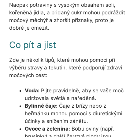
Naopak potraviny s vysokým obsahem soli,
kořeněná jídla, a přidaný cukr mohou podráždit
močový měchýř a zhoršit příznaky, proto je
dobré je omezit.
Co pít a jíst
Zde je několik tipů, které mohou pomoci při
výběru stravy a tekutin, které podporují zdraví
močových cest:
Voda:
Pijte pravidelně, aby se vaše moč
udržovala světlá a naředěná.
Bylinné čaje:
Čaje z břízy nebo z
heřmánku mohou pomoci s diuretickými
účinky a snížením zánětu.
Ovoce a zelenina:
Bobuloviny (např.
brusinky) a další čerstvé plody jsou