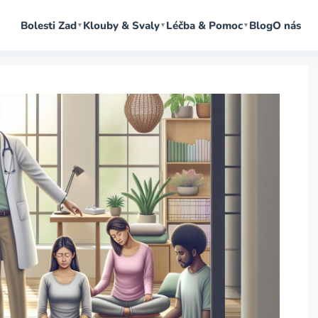
Bolesti Zad
Klouby & Svaly
Léčba & Pomoc
Blog
O nás
▼
▼
▼