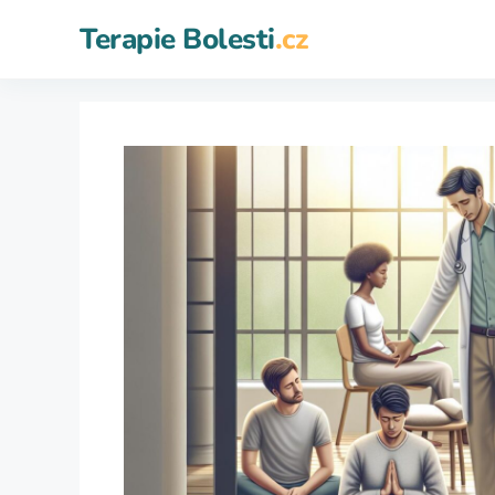
Přeskočit
Terapie Bolesti
.cz
na
obsah