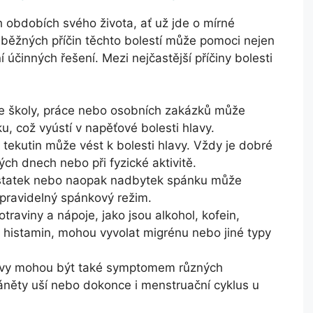
h obdobích svého života, ať už jde o mírné
 běžných příčin těchto bolestí může pomoci nejen
í účinných řešení. Mezi nejčastější příčiny bolesti
e školy, práce nebo osobních zakázků může
ku, což vyústí v napěťové bolesti hlavy.
tekutin může vést k bolesti hlavy. Vždy je dobré
ch dnech nebo při fyzické aktivitě.
tatek nebo naopak nadbytek spánku může
nepravidelný spánkový režim.
traviny a nápoje, jako jsou alkohol, kofein,
 histamin, mohou vyvolat migrénu nebo jiné typy
avy mohou být také symptomem různých
záněty uší nebo dokonce i menstruační cyklus u