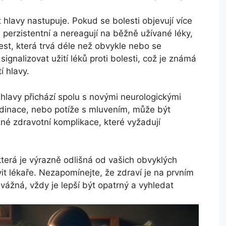
t hlavy nastupuje. Pokud se bolesti objevují více
 perzistentní a nereagují na běžně užívané léky,
est, která trvá déle než obvykle nebo se
ignalizovat užití léků proti bolesti, což je známá
 hlavy.
hlavy přichází spolu s novými neurologickými
ordinace, nebo potíže s mluvením, může být
né zdravotní komplikace, které vyžadují
terá je výrazně odlišná od vašich obvyklých
ívit lékaře. Nezapomínejte, že zdraví je na prvním
í vážná, vždy je lepší být opatrný a vyhledat