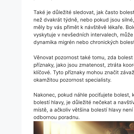
Také je důležité sledovat, jak často boles
než dvakrát týdně, nebo pokud jsou silné,
měly by vás přimět k návštěvě lékaře. Bol
vyskytuje v nevšedních intervalech, může s
dynamika migrén nebo chronických bolestí
Věnovat pozornost také tomu, zda bolest 
příznaky, jako jsou zmatenost, ztráta ko
klíčové. Tyto příznaky mohou značit závaž
okamžitou pozornost specialisty.
Nakonec, pokud náhle pociťujete bolest, k
bolestí hlavy, je důležité nečekat a navšt
místě, a ačkoliv většina bolestí hlavy nen
odbornou poradnu.