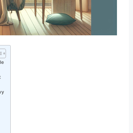
le
t
vy