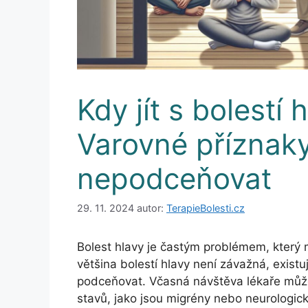
Kdy jít s bolestí h
Varovné příznaky
nepodceňovat
29. 11. 2024
autor:
TerapieBolesti.cz
Bolest hlavy je častým problémem, který m
většina bolestí hlavy není závažná, existu
podceňovat. Včasná návštěva lékaře může
stavů, jako jsou migrény nebo neurologic