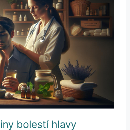
iny bolestí hlavy