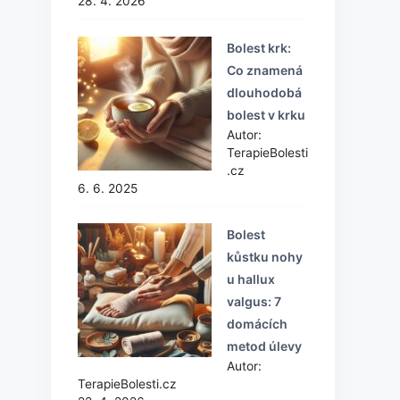
28. 4. 2026
Bolest krk:
Co znamená
dlouhodobá
bolest v krku
Autor:
TerapieBolesti
.cz
6. 6. 2025
Bolest
kůstku nohy
u hallux
valgus: 7
domácích
metod úlevy
Autor:
TerapieBolesti.cz