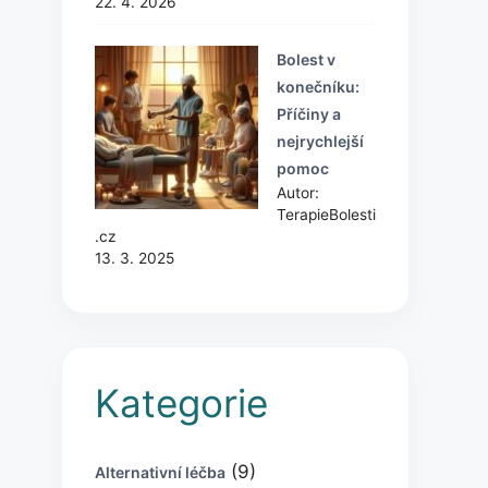
22. 4. 2026
Bolest v
konečníku:
Příčiny a
nejrychlejší
pomoc
Autor:
TerapieBolesti
.cz
13. 3. 2025
Kategorie
(9)
Alternativní léčba