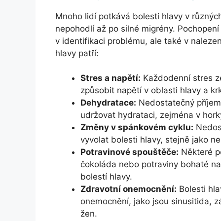
Mnoho lidí potkává bolesti hlavy v různýc
nepohodlí až po silné migrény. Pochopení
v identifikaci problému, ale také v nalezen
hlavy patří:
Stres a napětí:
Každodenní stres z
způsobit napětí v oblasti hlavy a kr
Dehydratace:
Nedostatečný příjem 
udržovat hydrataci, zejména v horký
Změny v spánkovém cyklu:
Nedos
vyvolat bolesti hlavy, stejně jako 
Potravinové spouštěče:
Některé po
čokoláda nebo potraviny bohaté na
bolestí hlavy.
Zdravotní onemocnění:
Bolesti hl
onemocnění, jako jsou sinusitida, 
žen.