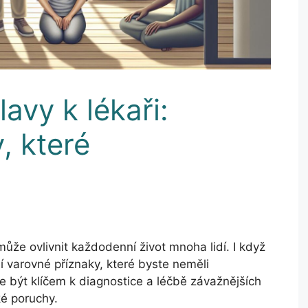
lavy k lékaři:
, které
ůže ovlivnit každodenní život mnoha lidí. I když
jí varovné příznaky, které byste neměli
 být klíčem k diagnostice a léčbě závažnějších
ké poruchy.